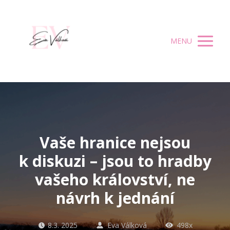
MENU
Vaše hranice nejsou
k diskuzi – jsou to hradby
vašeho království, ne
návrh k jednání
8.3. 2025
Eva Válková
498x