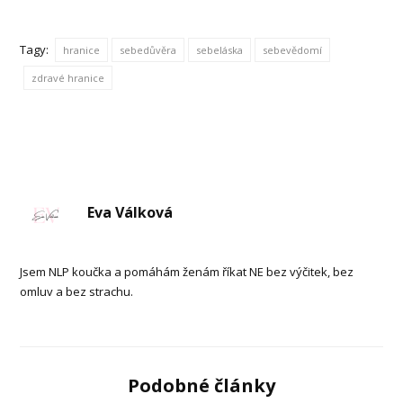
Tagy:
hranice
sebedůvěra
sebeláska
sebevědomí
zdravé hranice
Eva Válková
Jsem NLP koučka a pomáhám ženám říkat NE bez výčitek, bez
omluv a bez strachu.
Podobné články