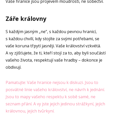
Vaše hranice jsou projevem moudrosti, ne sobectví.
Záře královny
S každým jasným „ne“, s každou pevnou hranicí,
s každou chvílí, kdy stojíte za svými potřebami, se
vaše koruna třpytí jasněji. Vaše království vzkvétá.
A vy zjišťujete, že ti, kteří stojí za to, aby byli součástí
vašeho života, respektují vaše hradby – dokonce je
obdivují.
Pamatujte: Vaše hranice nejsou k diskuzi. Jsou to
posvátné linie vašeho království, ne návrh k jednání.
Jsou to mapy vašeho respektu k sobě samé, ne
seznam přání. A vy jste jejich jedinou strážkyní, jejich
královnou, jejich tvůrkyní.