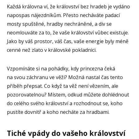
Každá královna ví, že království bez hradeb je vydáno
napospas nájezdníkům. Přesto necháváte padací
mosty spuštěné, hradby nechráněné, a div se
neomlouváte za to, že vaše království vůbec existuje.
Jako by váš prostor, váš čas, vaše energie byly méně
cenné než zlato v královské pokladnici.
Vzpomínáte si na pohádky, kdy princezna čeká
na svou záchranu ve věži? Možná nastal čas tento
příběh přepsat. Co když ta věž není vězením, ale
pozorovatelnou? Místem, odkud můžete dohlédnout
do celého svého království a rozhodnout se, koho
pustíte dovnitř a koho necháte za hradbami.
Tiché vpády do vašeho království