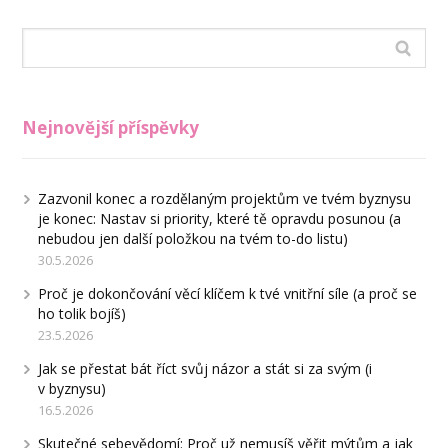
Nejnovější příspěvky
Zazvonil konec a rozdělaným projektům ve tvém byznysu
je konec: Nastav si priority, které tě opravdu posunou (a
nebudou jen další položkou na tvém to-do listu)
30.5.2026
Proč je dokončování věcí klíčem k tvé vnitřní síle (a proč se
ho tolik bojíš)
23.5.2026
Jak se přestat bát říct svůj názor a stát si za svým (i
v byznysu)
16.5.2026
Skutečné sebevědomí: Proč už nemusíš věřit mýtům a jak