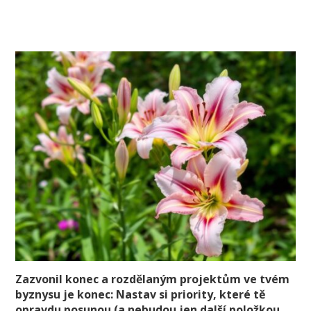
Zazvonil konec a rozdělaným projektům ve tvém
byznysu je konec: Nastav si priority, které tě
opravdu posunou (a nebudou jen další položkou