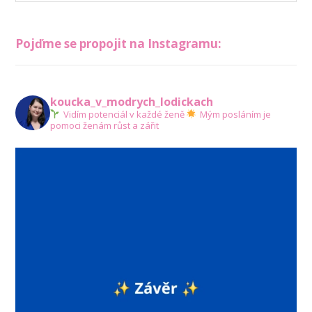
Pojďme se propojit na Instagramu:
koucka_v_modrych_lodickach
Vidím potenciál v každé ženě
Mým posláním je
pomoci ženám růst a zářit