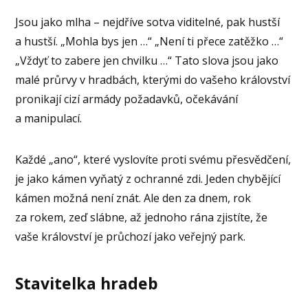
Jsou jako mlha – nejdříve sotva viditelné, pak hustší
a hustší. „Mohla bys jen …“ „Není ti přece zatěžko …“
„Vždyť to zabere jen chvilku …“ Tato slova jsou jako
malé průrvy v hradbách, kterými do vašeho království
pronikají cizí armády požadavků, očekávání
a manipulací.
Každé „ano“, které vyslovíte proti svému přesvědčení,
je jako kámen vyňatý z ochranné zdi. Jeden chybějící
kámen možná není znát. Ale den za dnem, rok
za rokem, zeď slábne, až jednoho rána zjistíte, že
vaše království je průchozí jako veřejný park.
Stavitelka hradeb