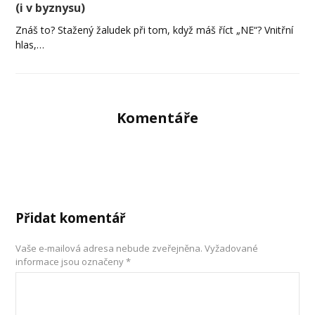
(i v byznysu)
Znáš to? Stažený žaludek při tom, když máš říct „NE“? Vnitřní
hlas,…
Komentáře
Přidat komentář
Vaše e-mailová adresa nebude zveřejněna.
Vyžadované
informace jsou označeny
*