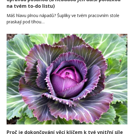
na tvém to-do listu)
Máš hlavu plnou nápadů? Šuplíky ve tvém pracovním stole
praskají pod tíhou…
Proč je dokončování věcí klíčem k tvé vnitřní síle