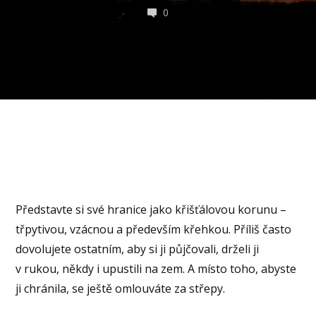
0
Představte si své hranice jako křišťálovou korunu –
třpytivou, vzácnou a především křehkou. Příliš často
dovolujete ostatním, aby si ji půjčovali, drželi ji
v rukou, někdy i upustili na zem. A místo toho, abyste
ji chránila, se ještě omlouváte za střepy.