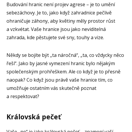
Budování hranic není projev agrese – je to umění
sebezáchovy. Je to, jako když zahradnice pečlivě
ohraničuje záhony, aby květiny měly prostor růst
a vzkvétat. Vaše hranice jsou jako neviditelná
zahrada, kde pěstujete své sny, touhy a vize.
Někdy se bojíte být „ta náročná“, „ta, co vždycky něco
řeší“. Jako by jasné vymezení hranic bylo nějakým
společenským prohřeškem. Ale co když je to přesně
naopak? Co když jsou právě vaše hranice tím, co
umožňuje ostatním vás skutečně poznat
a respektovat?
Královská pečeť
Vaše „ne“ je jako královská pečeť – znamení vaší