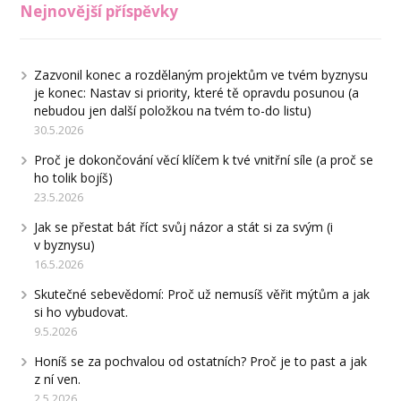
Nejnovější příspěvky
Zazvonil konec a rozdělaným projektům ve tvém byznysu
je konec: Nastav si priority, které tě opravdu posunou (a
nebudou jen další položkou na tvém to-do listu)
30.5.2026
Proč je dokončování věcí klíčem k tvé vnitřní síle (a proč se
ho tolik bojíš)
23.5.2026
Jak se přestat bát říct svůj názor a stát si za svým (i
v byznysu)
16.5.2026
Skutečné sebevědomí: Proč už nemusíš věřit mýtům a jak
si ho vybudovat.
9.5.2026
Honíš se za pochvalou od ostatních? Proč je to past a jak
z ní ven.
2.5.2026