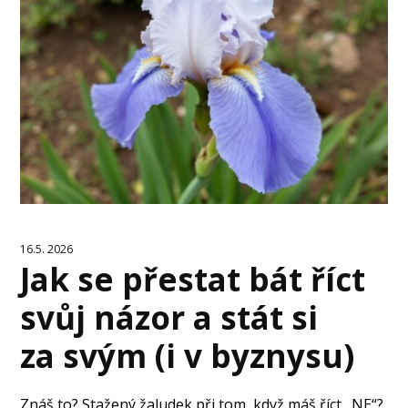
16.5. 2026
Jak se přestat bát říct
svůj názor a stát si
za svým (i v byznysu)
Znáš to? Stažený žaludek při tom, když máš říct „NE“?