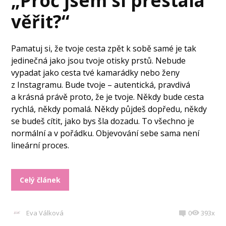
„Proč jsem si přestala
věřit?“
Pamatuj si, že tvoje cesta zpět k sobě samé je tak
jedinečná jako jsou tvoje otisky prstů. Nebude
vypadat jako cesta tvé kamarádky nebo ženy
z Instagramu. Bude tvoje – autentická, pravdivá
a krásná právě proto, že je tvoje. Někdy bude cesta
rychlá, někdy pomalá. Někdy půjdeš dopředu, někdy
se budeš cítit, jako bys šla dozadu. To všechno je
normální a v pořádku. Objevování sebe sama není
lineární proces.
Celý článek
Eva Válková
0
393x