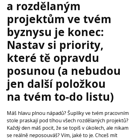
a rozdělaným
projektům ve tvém
byznysu je konec:
Nastav si priority,
které tě opravdu
posunou (a nebudou
jen další položkou
na tvém to-do listu)
Máš hlavu plnou nápadů? Šuplíky ve tvém pracovním
stole praskají pod tíhou všech rozdělaných projektů?
Každý den máš pocit, že se topíš v úkolech, ale nikam
se reálně neposouváš? Vím, jaké to je. Chceš mít