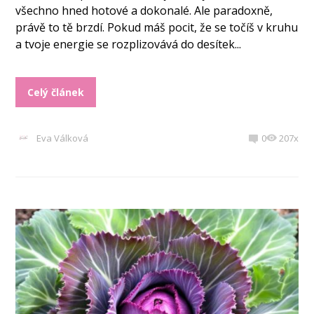
všechno hned hotové a dokonalé. Ale paradoxně,
právě to tě brzdí. Pokud máš pocit, že se točíš v kruhu
a tvoje energie se rozplizovává do desítek...
Celý článek
Eva Válková
0
207x