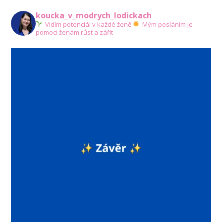
koucka_v_modrych_lodickach
Vidím potenciál v každé ženě
Mým posláním je
pomoci ženám růst a zářit