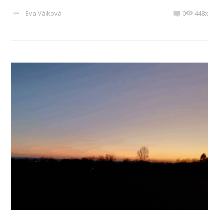
Eva Válková
0
448x