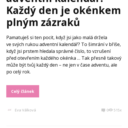
Každý den je okénkem
plným zázraků
Pamatuješ si ten pocit, když jsi jako malá držela
ve svých rukou adventní kalendář? To šimrání v břiše,
když jsi prstem hledala správné číslo, to vzrušení
před otevřením každého okénka … Tak přesně takový
může být tvůj každý den – ne jen v čase adventu, ale
po celý rok.
Celý článek
Eva Válková
0
515x