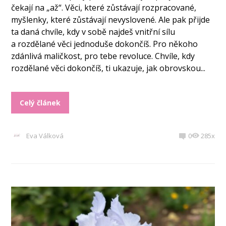
čekají na „až“. Věci, které zůstávají rozpracované,
myšlenky, které zůstávají nevyslovené. Ale pak přijde
ta daná chvíle, kdy v sobě najdeš vnitřní sílu
a rozdělané věci jednoduše dokončíš. Pro někoho
zdánlivá maličkost, pro tebe revoluce. Chvíle, kdy
rozdělané věci dokončíš, ti ukazuje, jak obrovskou...
Celý článek
Eva Válková
0
285x