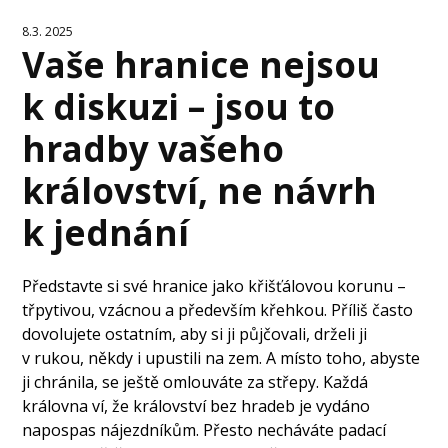
8.3. 2025
Vaše hranice nejsou
k diskuzi – jsou to
hradby vašeho
království, ne návrh
k jednání
Představte si své hranice jako křišťálovou korunu –
třpytivou, vzácnou a především křehkou. Příliš často
dovolujete ostatním, aby si ji půjčovali, drželi ji
v rukou, někdy i upustili na zem. A místo toho, abyste
ji chránila, se ještě omlouváte za střepy. Každá
královna ví, že království bez hradeb je vydáno
napospas nájezdníkům. Přesto necháváte padací