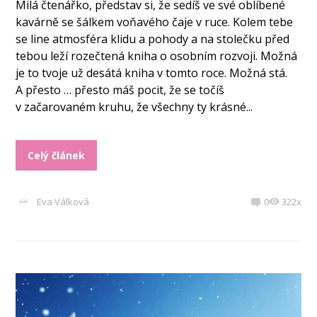
Milá čtenářko, představ si, že sedíš ve své oblíbené
kavárně se šálkem voňavého čaje v ruce. Kolem tebe
se line atmosféra klidu a pohody a na stolečku před
tebou leží rozečtená kniha o osobním rozvoji. Možná
je to tvoje už desátá kniha v tomto roce. Možná stá.
A přesto … přesto máš pocit, že se točíš
v začarovaném kruhu, že všechny ty krásné...
Celý článek
Eva Válková
0
322x