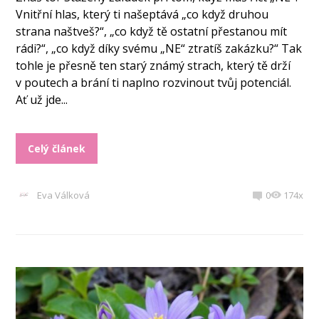
Vnitřní hlas, který ti našeptává „co když druhou
strana naštveš?“, „co když tě ostatní přestanou mít
rádi?“, „co když díky svému „NE“ ztratíš zakázku?“ Tak
tohle je přesně ten starý známý strach, který tě drží
v poutech a brání ti naplno rozvinout tvůj potenciál.
Ať už jde...
Celý článek
Eva Válková
0
174x