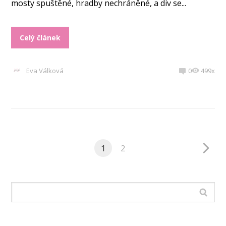
mosty spuštěné, hradby nechráněné, a div se...
Celý článek
Eva Válková
0
499x
1
2