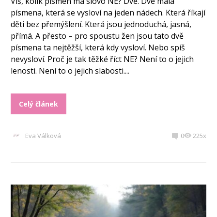
Víš, kolik písmen má slovo NE? Dvě. Dvě malá
písmena, která se vysloví na jeden nádech. Která říkají
děti bez přemýšlení. Která jsou jednoduchá, jasná,
přímá. A přesto – pro spoustu žen jsou tato dvě
písmena ta nejtěžší, která kdy vysloví. Nebo spíš
nevysloví. Proč je tak těžké říct NE? Není to o jejich
lenosti. Není to o jejich slabosti....
Celý článek
Eva Válková
0
225x