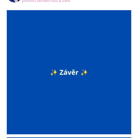
pomoci ženám růst a zářit