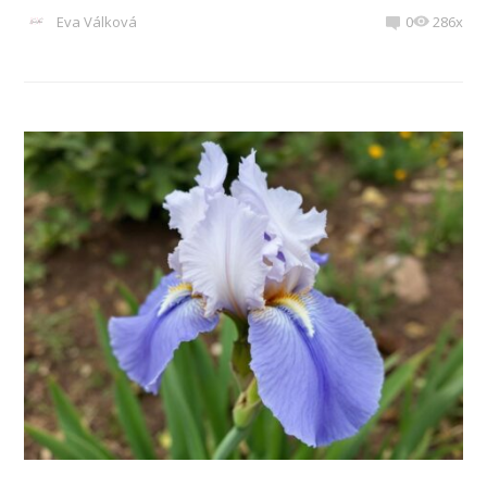
Eva Válková
0
286x