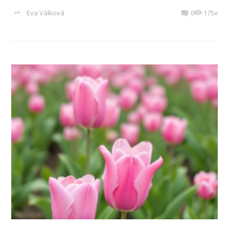
Eva Válková
0
175x