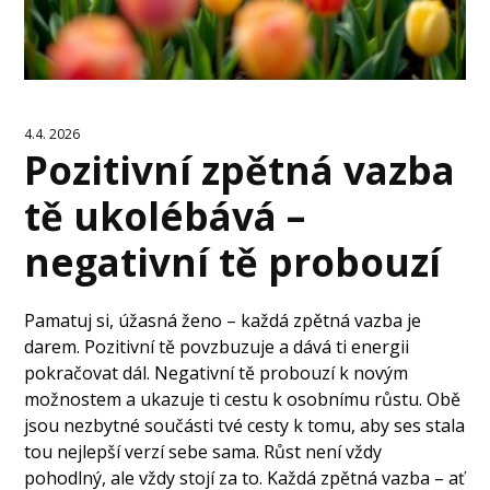
4.4. 2026
Pozitivní zpětná vazba
tě ukolébává –
negativní tě probouzí
Pamatuj si, úžasná ženo – každá zpětná vazba je
darem. Pozitivní tě povzbuzuje a dává ti energii
pokračovat dál. Negativní tě probouzí k novým
možnostem a ukazuje ti cestu k osobnímu růstu. Obě
jsou nezbytné součásti tvé cesty k tomu, aby ses stala
tou nejlepší verzí sebe sama. Růst není vždy
pohodlný, ale vždy stojí za to. Každá zpětná vazba – ať