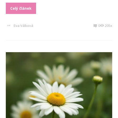
Celý článek
Eva Válková
0
205x