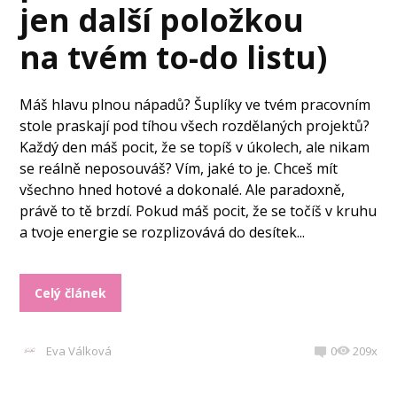
jen další položkou
na tvém to-do listu)
Máš hlavu plnou nápadů? Šuplíky ve tvém pracovním
stole praskají pod tíhou všech rozdělaných projektů?
Každý den máš pocit, že se topíš v úkolech, ale nikam
se reálně neposouváš? Vím, jaké to je. Chceš mít
všechno hned hotové a dokonalé. Ale paradoxně,
právě to tě brzdí. Pokud máš pocit, že se točíš v kruhu
a tvoje energie se rozplizovává do desítek...
Celý článek
Eva Válková
0
209x