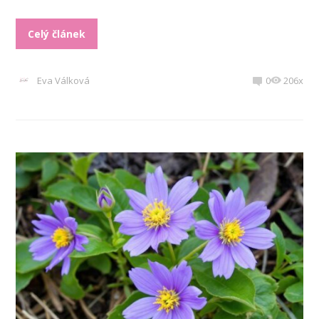
Celý článek
Eva Válková
0
206x