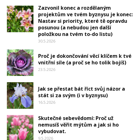
Zazvonil konec a rozdělaným
projektům ve tvém byznysu je konec:
Nastav si priority, které tě opravdu
posunou (a nebudou jen další
položkou na tvém to-do listu)
30.5.2026
Proč je dokončování věcí klíčem k tvé
vnitřní síle (a proč se ho tolik bojíš)
23.5.2026
Jak se přestat bát říct svůj názor a
stát si za svým (i v byznysu)
16.5.2026
Skutečné sebevědomí: Proč už
nemusíš věřit mýtům a jak si ho
vybudovat.
9.5.2026