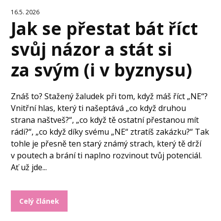
16.5. 2026
Jak se přestat bát říct
svůj názor a stát si
za svým (i v byznysu)
Znáš to? Stažený žaludek při tom, když máš říct „NE“?
Vnitřní hlas, který ti našeptává „co když druhou
strana naštveš?“, „co když tě ostatní přestanou mít
rádi?“, „co když díky svému „NE“ ztratíš zakázku?“ Tak
tohle je přesně ten starý známý strach, který tě drží
v poutech a brání ti naplno rozvinout tvůj potenciál.
Ať už jde...
Celý článek