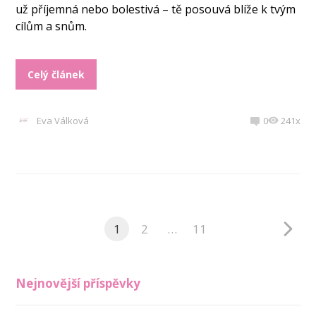
už příjemná nebo bolestivá – tě posouvá blíže k tvým
cílům a snům.
Celý článek
Eva Válková
0
241x
1
2
…
11
Nejnovější příspěvky