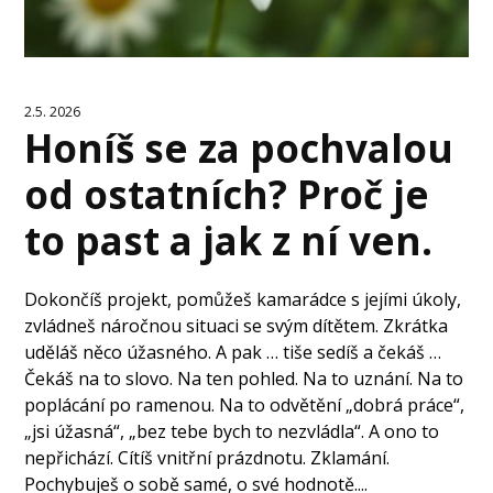
2.5. 2026
Honíš se za pochvalou
od ostatních? Proč je
to past a jak z ní ven.
Dokončíš projekt, pomůžeš kamarádce s jejími úkoly,
zvládneš náročnou situaci se svým dítětem. Zkrátka
uděláš něco úžasného. A pak … tiše sedíš a čekáš …
Čekáš na to slovo. Na ten pohled. Na to uznání. Na to
poplácání po ramenou. Na to odvětění „dobrá práce“,
„jsi úžasná“, „bez tebe bych to nezvládla“. A ono to
nepřichází. Cítíš vnitřní prázdnotu. Zklamání.
Pochybuješ o sobě samé, o své hodnotě....