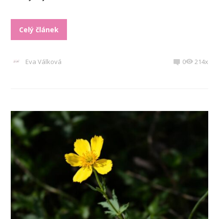
Celý článek
Eva Válková
0
214x