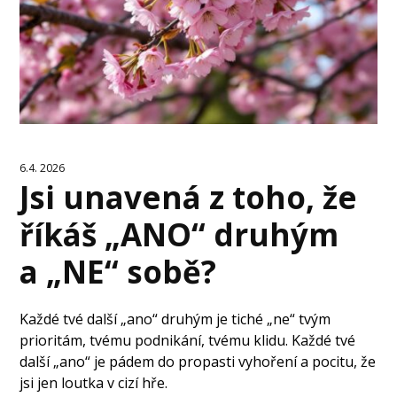
6.4. 2026
Jsi unavená z toho, že
říkáš „ANO“ druhým
a „NE“ sobě?
Každé tvé další „ano“ druhým je tiché „ne“ tvým
prioritám, tvému podnikání, tvému klidu. Každé tvé
další „ano“ je pádem do propasti vyhoření a pocitu, že
jsi jen loutka v cizí hře.