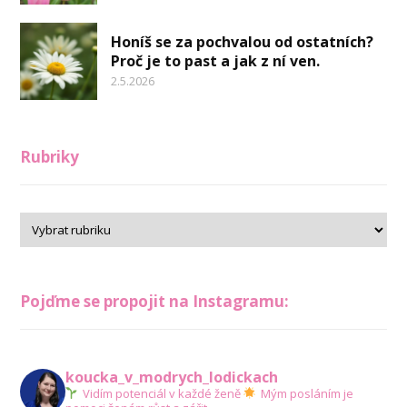
Honíš se za pochvalou od ostatních?
Proč je to past a jak z ní ven.
2.5.2026
Rubriky
Pojďme se propojit na Instagramu:
koucka_v_modrych_lodickach
Vidím potenciál v každé ženě
Mým posláním je