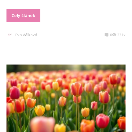
Celý článek
Eva Válková
0
231x