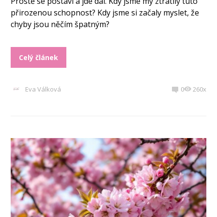
Prostě se postaví a jde dál. Kdy jsme my ztratily tuto
přirozenou schopnost? Kdy jsme si začaly myslet, že
chyby jsou něčím špatným?
Celý článek
Eva Válková
0
260x