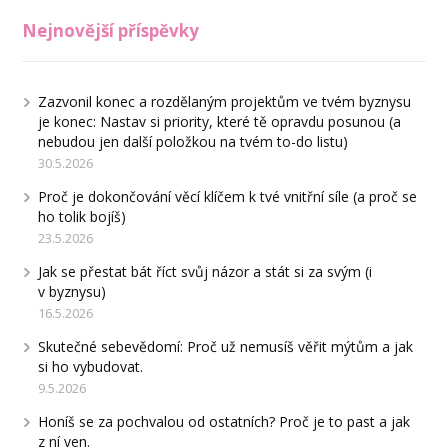
Nejnovější příspěvky
Zazvonil konec a rozdělaným projektům ve tvém byznysu
je konec: Nastav si priority, které tě opravdu posunou (a
nebudou jen další položkou na tvém to-do listu)
30.5.2026
Proč je dokončování věcí klíčem k tvé vnitřní síle (a proč se
ho tolik bojíš)
23.5.2026
Jak se přestat bát říct svůj názor a stát si za svým (i
v byznysu)
16.5.2026
Skutečné sebevědomí: Proč už nemusíš věřit mýtům a jak
si ho vybudovat.
9.5.2026
Honíš se za pochvalou od ostatních? Proč je to past a jak
z ní ven.