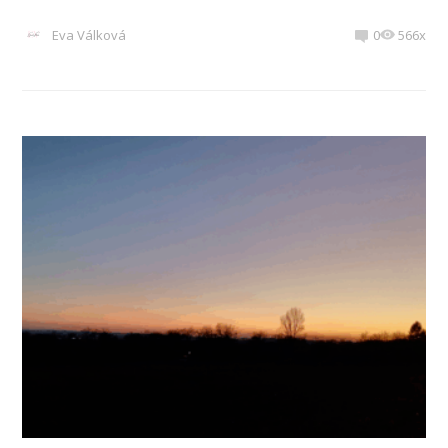
Eva Válková
0
566x