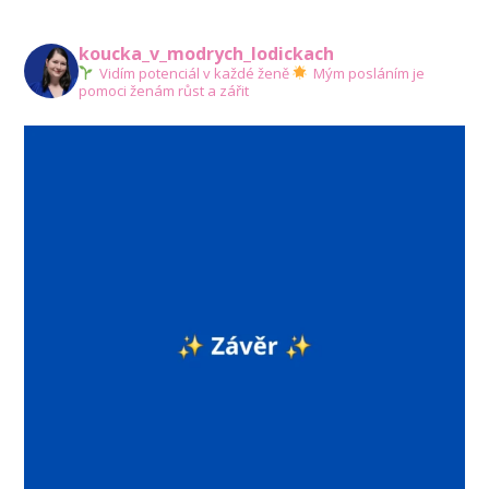
koucka_v_modrych_lodickach
Vidím potenciál v každé ženě
Mým posláním je
pomoci ženám růst a zářit