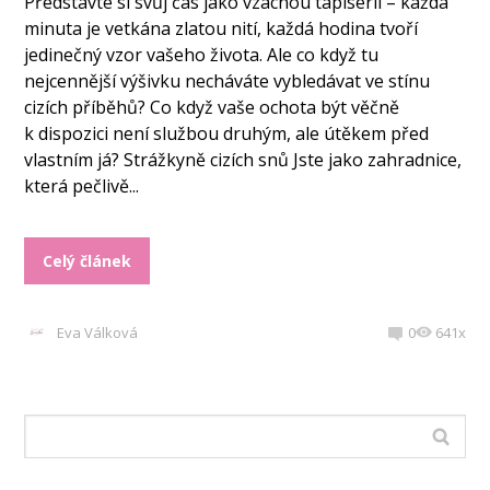
Představte si svůj čas jako vzácnou tapiserii – každá
minuta je vetkána zlatou nití, každá hodina tvoří
jedinečný vzor vašeho života. Ale co když tu
nejcennější výšivku necháváte vybledávat ve stínu
cizích příběhů? Co když vaše ochota být věčně
k dispozici není službou druhým, ale útěkem před
vlastním já? Strážkyně cizích snů Jste jako zahradnice,
která pečlivě...
Celý článek
Eva Válková
0
641x