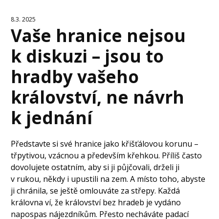
8.3. 2025
Vaše hranice nejsou
k diskuzi – jsou to
hradby vašeho
království, ne návrh
k jednání
Představte si své hranice jako křišťálovou korunu –
třpytivou, vzácnou a především křehkou. Příliš často
dovolujete ostatním, aby si ji půjčovali, drželi ji
v rukou, někdy i upustili na zem. A místo toho, abyste
ji chránila, se ještě omlouváte za střepy. Každá
královna ví, že království bez hradeb je vydáno
napospas nájezdníkům. Přesto necháváte padací