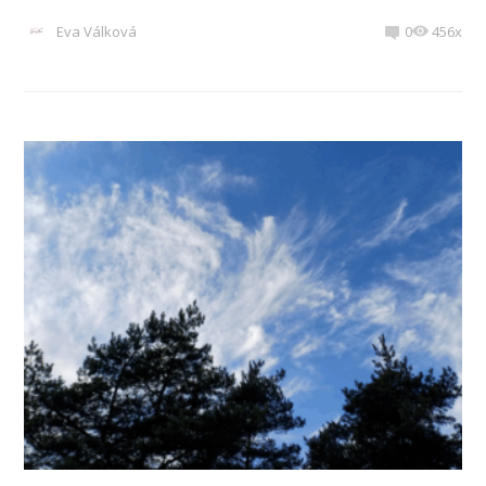
Eva Válková
0
456x