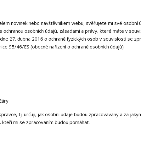
lem novinek nebo návštěvníkem webu, svěřujete mi své osobní úd
s ochranou osobních údajů, zásadami a právy, které máte v souv
ne 27. dubna 2016 o ochraně fyzických osob v souvislosti se zp
nice 95/46/ES (obecné nařízení o ochraně osobních údajů).
čáry
rávce, tj. určuji, jak osobní údaje budou zpracovávány a za jak
e, kteří mi se zpracováním budou pomáhat.