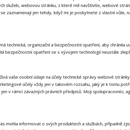
h služeb, webovou stránku, z které mě navštívíte, webové stránky
e zaznamenají jen tehdy, když mi je poskytnete z vlastní vůle, na
.
ímá technická, organizační a bezpečnostní opatření, aby chránila u
á bezpečnostní opatření se s vývojem technologií neustále zlepšu
žívá vaše osobní údaje na účely technické správy webové stránky,
arketingové účely vždy jen v takovém rozsahu, jaký je k tomu po
jen v rámci závazných právních předpisů. Moji spolupracovníci, a
vás mohla informovat o svých produktech a službách, případně zjis