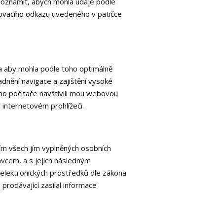
v oznámit, abych mohla údaje podle
šovacího odkazu uvedeného v patičce
 a aby mohla podle toho optimálně
dnění navigace a zajištění vysoké
ého počítače navštívili mou webovou
 internetovém prohlížeči.
ním všech jím vyplněných osobních
ávcem, a s jejich následným
elektronických prostředků dle zákona
prodávající zasílal informace