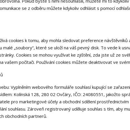
brovolná. Pokud byste s nimi nesouhlasili, můžete mi to kdykoli
komunikace se z odběru můžete kdykoliv odhlásit s pomocí odhla
užívá cookies k tomu, aby mohla sledovat preference návštěvníků
 malé „soubory“, které se uloží na váš pevný disk. To vede k usna
ránky. Cookies se mohou využívat ke zjištění, zda jste už ze sv
s na vašem počítači. Používání cookies můžete deaktivovat ve svém
jů
 webu: Vyplněním webového formuláře souhlasí kupující se zařaze
sídlem: Kolínská 128, 280 02 Ovčáry, IČO: 24080551, jakožto spr
tele pro marketingové účely a obchodní sdělení prostřednictvím 
ání souhlasu. Zároveň registrovaný uděluje souhlas s tím, aby mu 
ch obchodních partnerů.