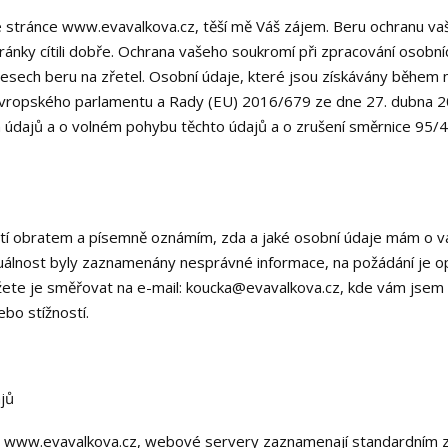
 stránce www.evavalkova.cz, těší mě Váš zájem. Beru ochranu vaš
nky cítili dobře. Ochrana vašeho soukromí při zpracování osobní
ocesech beru na zřetel. Osobní údaje, které jsou získávány během
vropského parlamentu a Rady (EU) 2016/679 ze dne 27. dubna 2
h údajů a o volném pohybu těchto údajů a o zrušení směrnice 95/
tí obratem a písemně oznámím, zda a jaké osobní údaje mám o 
lnost byly zaznamenány nesprávné informace, na požádání je op
ete je směřovat na e-mail: koucka@evavalkova.cz, kde vám jsem k
ebo stížností.
jů
u www.evavalkova.cz, webové servery zaznamenají standardním 