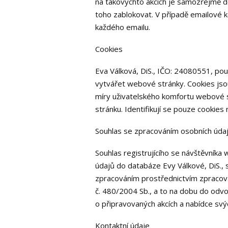
na takovýchto akcích je samozřejmě do
toho zablokovat. V případě emailové 
každého emailu.
Cookies
Eva Válková, DiS., IČO: 24080551, po
vytvářet webové stránky. Cookies jsou
míry uživatelského komfortu webové st
stránku. Identifikují se pouze cookie
Souhlas se zpracováním osobních úda
Souhlas registrujícího se návštěvníka
údajů do databáze Evy Válkové, DiS., 
zpracováním prostřednictvím zpracova
č. 480/2004 Sb., a to na dobu do odvol
o připravovaných akcích a nabídce svý
Kontaktní údaje