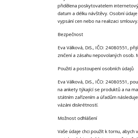
přidělena poskytovatelem internetovýc
datum a délku návštěvy. Osobní údaje s
vypsání cen nebo na realizaci smlouvy
Bezpečnost
Eva Válková, DiS., IČO: 24080551, přij
zničení a zásahu nepovolaných osob. M
Použití a postoupení osobních údajů
Eva Válková, DiS., IČO: 24080551, pou
na ankety týkající se produktů a na m
státním zařízením a úřadům následuje 
vázáni diskrétností.
Možnost odhlášení
Vaše údaje chci použít k tornu, abych 