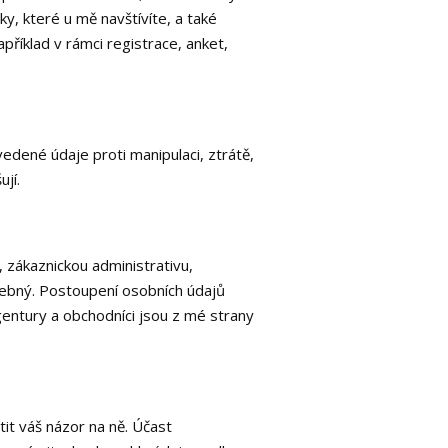
, které u mě navštívíte, a také
příklad v rámci registrace, anket,
vedené údaje proti manipulaci, ztrátě,
jí.
 zákaznickou administrativu,
třebný. Postoupení osobních údajů
gentury a obchodníci jsou z mé strany
tit váš názor na ně. Účast