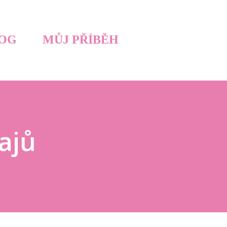
OG
MŮJ PŘÍBĚH
ajů