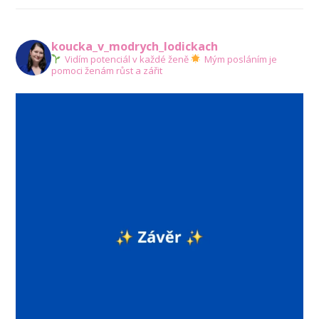
koucka_v_modrych_lodickach
Vidím potenciál v každé ženě
Mým posláním je
pomoci ženám růst a zářit