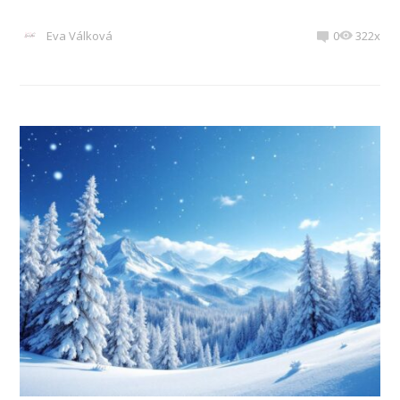
Eva Válková
0
322x