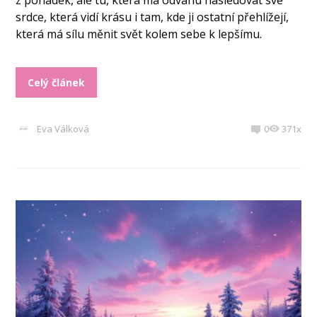
z pohádek, ale tu, která má odvahu následovat své
srdce, která vidí krásu i tam, kde ji ostatní přehlížejí,
která má sílu měnit svět kolem sebe k lepšímu.
Celý článek
Eva Válková
0
371x