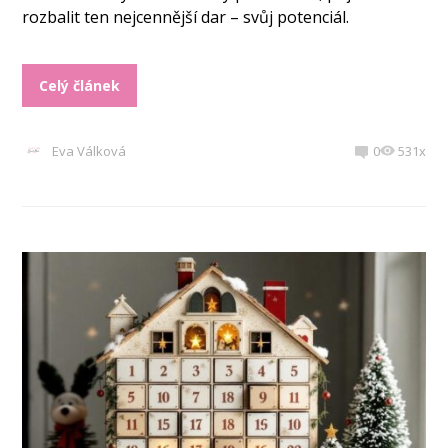
rozbalit ten nejcennější dar – svůj potenciál.
Celý článek
Eva Válková
0
531x