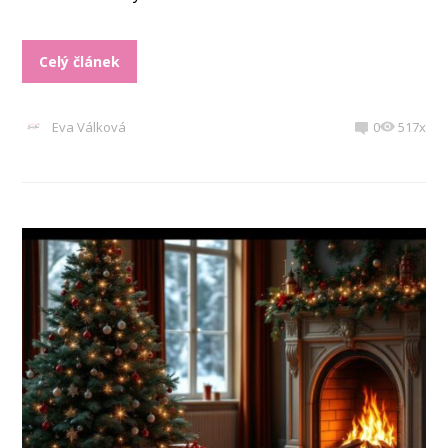
Celý článek
Eva Válková
0
517x