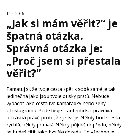
14.2. 2026
„Jak si mám věřit?“ je
špatná otázka.
Správná otázka je:
„Proč jsem si přestala
věřit?“
Pamatuj si, že tvoje cesta zpět k sobě samé je tak
jedinečná jako jsou tvoje otisky prstů. Nebude
vypadat jako cesta tvé kamarádky nebo ženy
z Instagramu. Bude tvoje – autentická, pravdivá
a krásná právě proto, že je tvoje. Někdy bude cesta
rychlá, někdy pomalá. Někdy půjdeš dopředu, někdy
se budeš cítit, jako bys šla dozadu. To všechno je