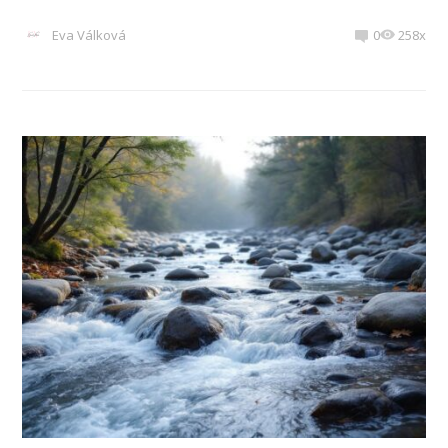
Eva Válková
0
258x