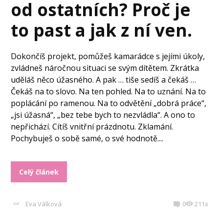
od ostatních? Proč je
to past a jak z ní ven.
Dokončíš projekt, pomůžeš kamarádce s jejími úkoly,
zvládneš náročnou situaci se svým dítětem. Zkrátka
uděláš něco úžasného. A pak … tiše sedíš a čekáš …
Čekáš na to slovo. Na ten pohled. Na to uznání. Na to
poplácání po ramenou. Na to odvětění „dobrá práce“,
„jsi úžasná“, „bez tebe bych to nezvládla“. A ono to
nepřichází. Cítíš vnitřní prázdnotu. Zklamání.
Pochybuješ o sobě samé, o své hodnotě....
Celý článek
Eva Válková
0
211x