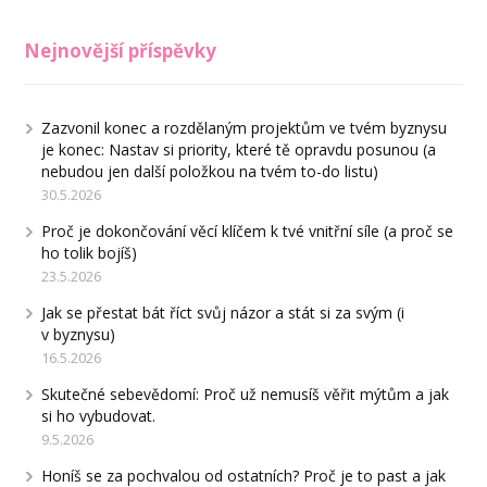
Nejnovější příspěvky
Zazvonil konec a rozdělaným projektům ve tvém byznysu
je konec: Nastav si priority, které tě opravdu posunou (a
nebudou jen další položkou na tvém to-do listu)
30.5.2026
Proč je dokončování věcí klíčem k tvé vnitřní síle (a proč se
ho tolik bojíš)
23.5.2026
Jak se přestat bát říct svůj názor a stát si za svým (i
v byznysu)
16.5.2026
Skutečné sebevědomí: Proč už nemusíš věřit mýtům a jak
si ho vybudovat.
9.5.2026
Honíš se za pochvalou od ostatních? Proč je to past a jak