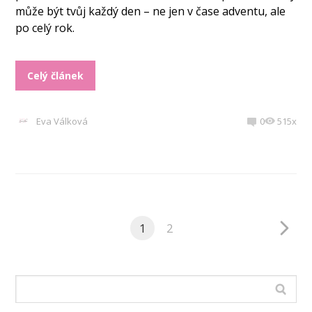
může být tvůj každý den – ne jen v čase adventu, ale
po celý rok.
Celý článek
Eva Válková
0
515x
1
2