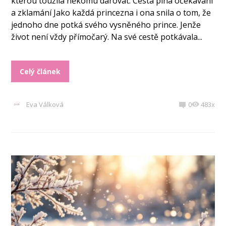
kterou toužila někomu darovat. Cesta plná očekávání
a zklamání Jako každá princezna i ona snila o tom, že
jednoho dne potká svého vysněného prince. Jenže
život není vždy přímočarý. Na své cestě potkávala...
Celý článek
Eva Válková
0
483x