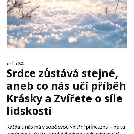
24.1. 2026
Srdce zůstává stejné,
aneb co nás učí příběh
Krásky a Zvířete o síle
lidskosti
Každá z nás má v sobě svou vnitřní princeznu – ne tu