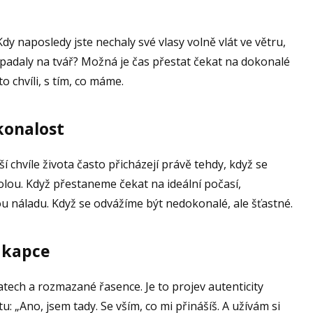
Kdy naposledy jste nechaly své vlasy volně vlát ve větru,
adaly na tvář? Možná je čas přestat čekat na dokonalé
to chvíli, s tím, co máme.
konalost
jší chvíle života často přicházejí právě tehdy, když se
lou. Když přestaneme čekat na ideální počasí,
 náladu. Když se odvážíme být nedokonalé, ale šťastné.
 kapce
atech a rozmazané řasence. Je to projev autenticity
otu: „Ano, jsem tady. Se vším, co mi přinášíš. A užívám si