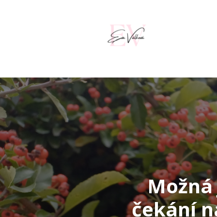
Možná j
čekání n