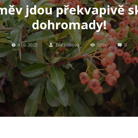
měv jdou překvapivě s
dohromady!
4.10. 2025
Eva Válková
500x
0