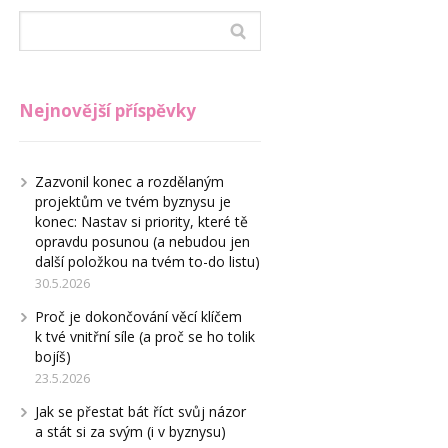
Nejnovější příspěvky
Zazvonil konec a rozdělaným
projektům ve tvém byznysu je
konec: Nastav si priority, které tě
opravdu posunou (a nebudou jen
další položkou na tvém to-do listu)
30.5.2026
Proč je dokončování věcí klíčem
k tvé vnitřní síle (a proč se ho tolik
bojíš)
23.5.2026
Jak se přestat bát říct svůj názor
a stát si za svým (i v byznysu)