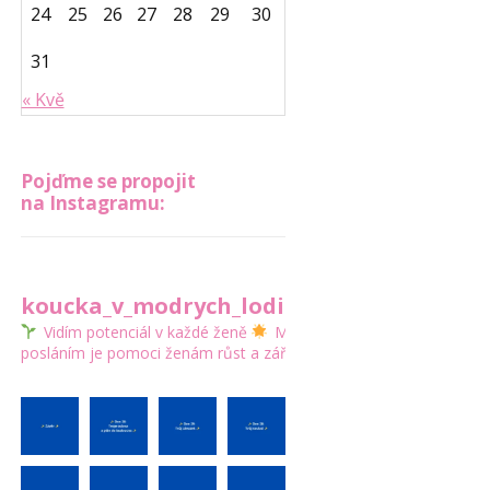
24
25
26
27
28
29
30
31
« Kvě
Pojďme se propojit
na Instagramu:
koucka_v_modrych_lodickach
Vidím potenciál v každé ženě
Mým
posláním je pomoci ženám růst a zářit