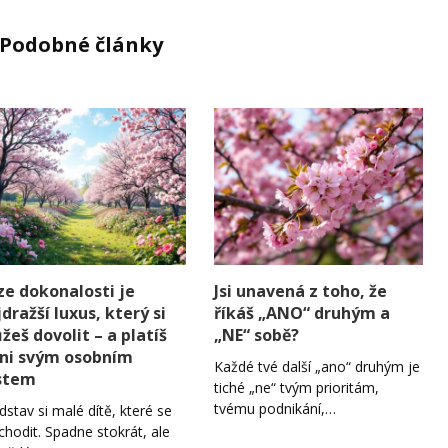
Podobné články
uze dokonalosti je
Jsi unavená z toho, že
dražší luxus, který si
říkáš „ANO“ druhým a
žeš dovolit – a platíš
„NE“ sobě?
 ni svým osobním
Každé tvé další „ano“ druhým je
stem
tiché „ne“ tvým prioritám,
tvému podnikání,…
dstav si malé dítě, které se
 chodit. Spadne stokrát, ale