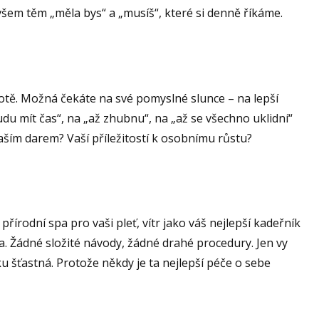
i všem těm „měla bys“ a „musíš“, které si denně říkáme.
otě. Možná čekáte na své pomyslné slunce – na lepší
udu mít čas“, na „až zhubnu“, na „až se všechno uklidní“
vaším darem? Vaší příležitostí k osobnímu růstu?
i
přírodní spa pro vaši pleť, vítr jako váš nejlepší kadeřník
a. Žádné složité návody, žádné drahé procedury. Jen vy
 šťastná. Protože někdy je ta nejlepší péče o sebe