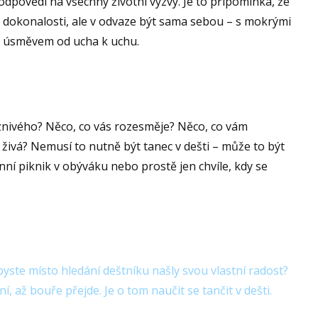
 odpovědí na všechny životní výzvy. Je to připomínka, že
ní v dokonalosti, ale v odvaze být sama sebou – s mokrými
 úsměvem od ucha k uchu.
znivého? Něco, co vás rozesměje? Něco, co vám
 živá? Nemusí to nutně být tanec v dešti – může to být
ní piknik v obýváku nebo prostě jen chvíle, kdy se
byste místo hledání deštníku našly svou vlastní radost?
ní, až bouře přejde. Je o tom naučit se tančit v dešti.