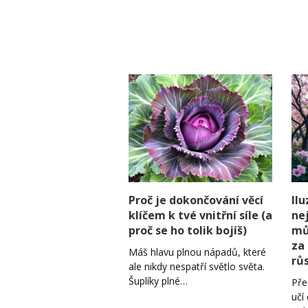
Proč je dokončování věcí
Il
klíčem k tvé vnitřní síle (a
nej
proč se ho tolik bojíš)
mů
za
Máš hlavu plnou nápadů, které
rů
ale nikdy nespatří světlo světa.
Šuplíky plné…
Pře
učí