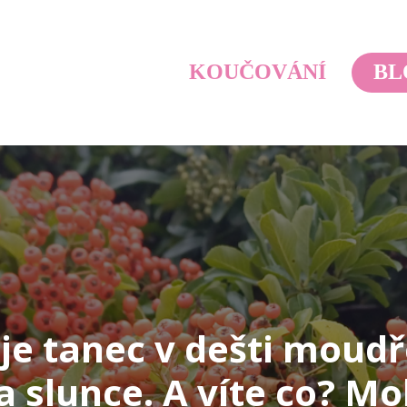
KOUČOVÁNÍ
BL
e tanec v dešti moudř
a slunce. A víte co? Mo