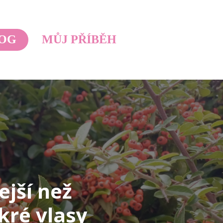
OG
MŮJ PŘÍBĚH
ejší než
kré vlasy