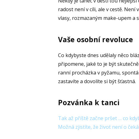
Někdy je tanec v dešti tou nejlepší
radost není v cíli, ale v cestě. Ne
vlasy, rozmazaným make-upem a s
Vaše osobní revoluce
Co kdybyste dnes udělaly něco blá
připomene, jaké to je být skutečně
ranní procházka v pyžamu, spontán
zastavíte a dovolíte si být šťastná.
Pozvánka k tanci
Tak až příště začne pršet … co kdy
Možná zjistíte, že život není o čeká