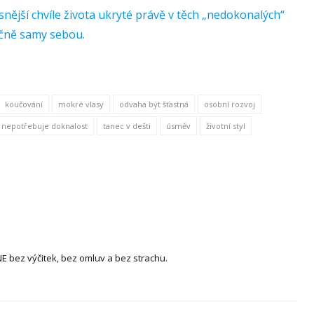
snější chvíle života ukryté právě v těch „nedokonalých“
ečně samy sebou.
koučování
mokré vlasy
odvaha být šťastná
osobní rozvoj
í nepotřebuje doknalost
tanec v dešti
úsměv
životní styl
 bez výčitek, bez omluv a bez strachu.