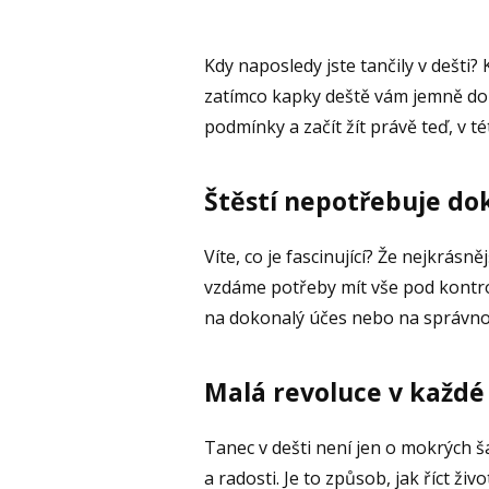
Kdy naposledy jste tančily v dešti? 
zatímco kapky deště vám jemně dop
podmínky a začít žít právě teď, v té
Štěstí nepotřebuje do
Víte, co je fascinující? Že nejkrásně
vzdáme potřeby mít vše pod kontro
na dokonalý účes nebo na správnou
Malá revoluce v každé
Tanec v dešti není jen o mokrých š
a radosti. Je to způsob, jak říct živ