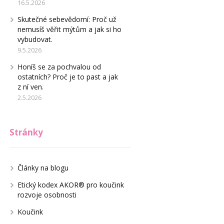
16.5.2026
Skutečné sebevědomí: Proč už
nemusíš věřit mýtům a jak si ho
vybudovat.
9.5.2026
Honíš se za pochvalou od
ostatních? Proč je to past a jak
z ní ven.
2.5.2026
Stránky
Články na blogu
Etický kodex AKOR® pro koučink
rozvoje osobnosti
Koučink