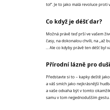
to!“. Je to jako malá revoluce prot
Co když je déšť dar?
Možná právě teď prší ve vašem živ
časy, na dokonalou chvíli, na „až b
… Ale co kdyby právě ten déšť byl 
Přírodní lázně pro duš
Představte si to – kapky deště jako 
a váš smích jako nejkrásnější hudb
a vaše odvaha být v tomto okamžiku
samu v tom nejjednodušším gestu.