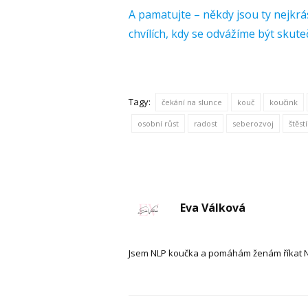
A pamatujte – někdy jsou ty nejkrá
chvílích, kdy se odvážíme být skut
Tagy:
čekání na slunce
kouč
koučink
osobní růst
radost
seberozvoj
štěst
Eva Válková
Jsem NLP koučka a pomáhám ženám říkat NE