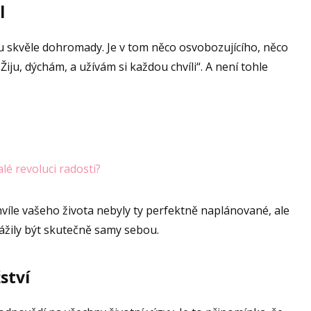
l
 skvěle dohromady. Je v tom něco osvobozujícího, něco
Žiju, dýchám, a užívám si každou chvíli“. A není tohle
lé revoluci radosti?
chvíle vašeho života nebyly ty perfektně naplánované, ale
vážily být skutečně samy sebou.
ství