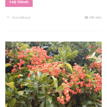
Celý článek
Eva Válková
0
449x