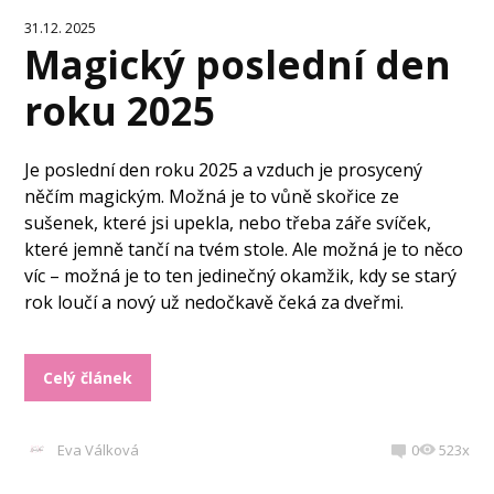
31.12. 2025
Magický poslední den
roku 2025
Je poslední den roku 2025 a vzduch je prosycený
něčím magickým. Možná je to vůně skořice ze
sušenek, které jsi upekla, nebo třeba záře svíček,
které jemně tančí na tvém stole. Ale možná je to něco
víc – možná je to ten jedinečný okamžik, kdy se starý
rok loučí a nový už nedočkavě čeká za dveřmi.
Celý článek
Eva Válková
0
523x