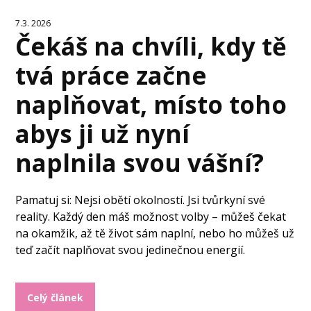
7.3. 2026
Čekáš na chvíli, kdy tě
tvá práce začne
naplňovat, místo toho
abys ji už nyní
naplnila svou vášní?
Pamatuj si: Nejsi obětí okolností. Jsi tvůrkyní své
reality. Každý den máš možnost volby – můžeš čekat
na okamžik, až tě život sám naplní, nebo ho můžeš už
teď začít naplňovat svou jedinečnou energií.
Celý článek