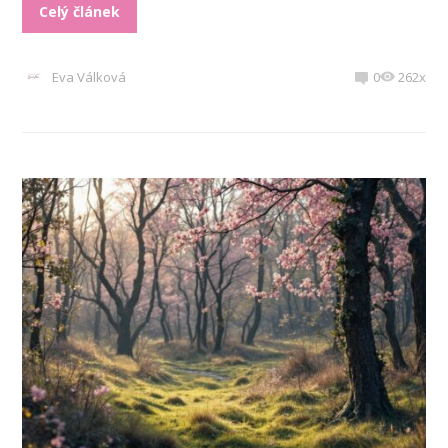
Celý článek
Eva Válková
0
262x