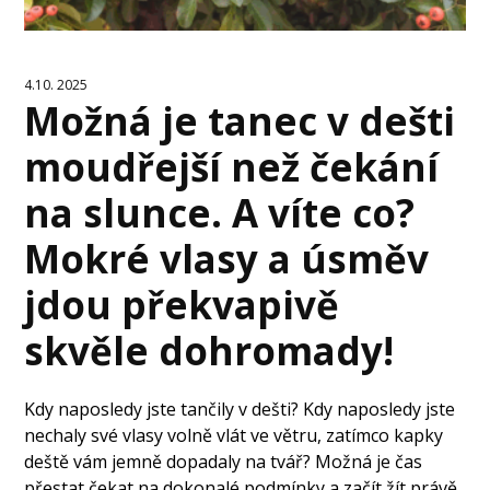
4.10. 2025
Možná je tanec v dešti
moudřejší než čekání
na slunce. A víte co?
Mokré vlasy a úsměv
jdou překvapivě
skvěle dohromady!
Kdy naposledy jste tančily v dešti? Kdy naposledy jste
nechaly své vlasy volně vlát ve větru, zatímco kapky
deště vám jemně dopadaly na tvář? Možná je čas
přestat čekat na dokonalé podmínky a začít žít právě