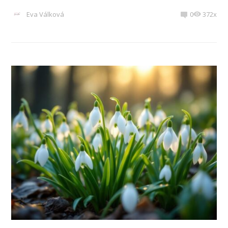
Eva Válková
0
372x