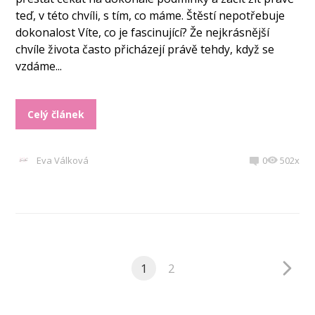
teď, v této chvíli, s tím, co máme. Štěstí nepotřebuje
dokonalost Víte, co je fascinující? Že nejkrásnější
chvíle života často přicházejí právě tehdy, když se
vzdáme...
Celý článek
Eva Válková
0
502x
1
2