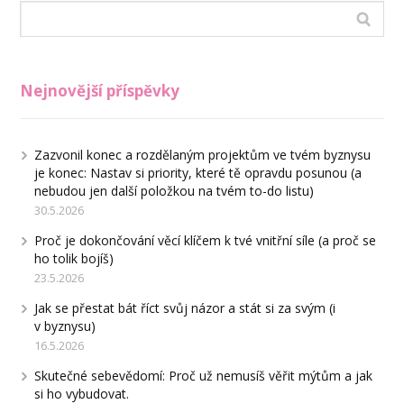
Nejnovější příspěvky
Zazvonil konec a rozdělaným projektům ve tvém byznysu
je konec: Nastav si priority, které tě opravdu posunou (a
nebudou jen další položkou na tvém to-do listu)
30.5.2026
Proč je dokončování věcí klíčem k tvé vnitřní síle (a proč se
ho tolik bojíš)
23.5.2026
Jak se přestat bát říct svůj názor a stát si za svým (i
v byznysu)
16.5.2026
Skutečné sebevědomí: Proč už nemusíš věřit mýtům a jak
si ho vybudovat.