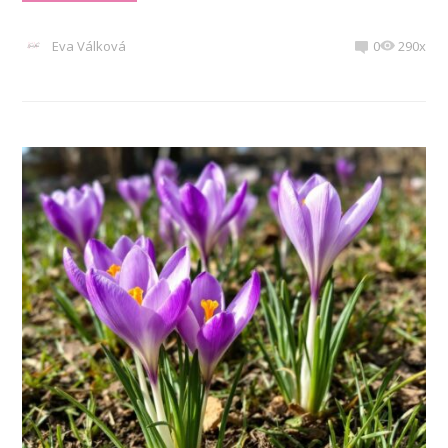
Eva Válková
0
290x