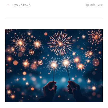
Eva Válková
0
378x