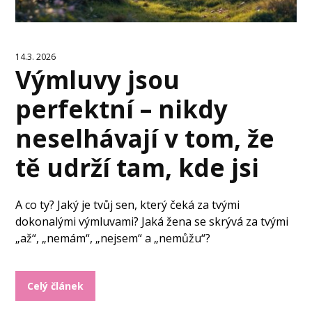
14.3. 2026
Výmluvy jsou
perfektní – nikdy
neselhávají v tom, že
tě udrží tam, kde jsi
A co ty? Jaký je tvůj sen, který čeká za tvými
dokonalými výmluvami? Jaká žena se skrývá za tvými
„až“, „nemám“, „nejsem“ a „nemůžu“?
Celý článek