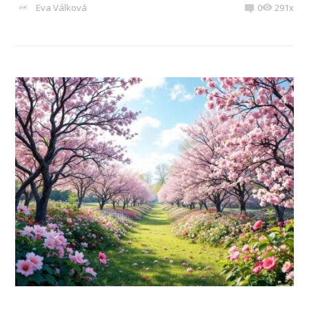
Eva Válková
0
291x