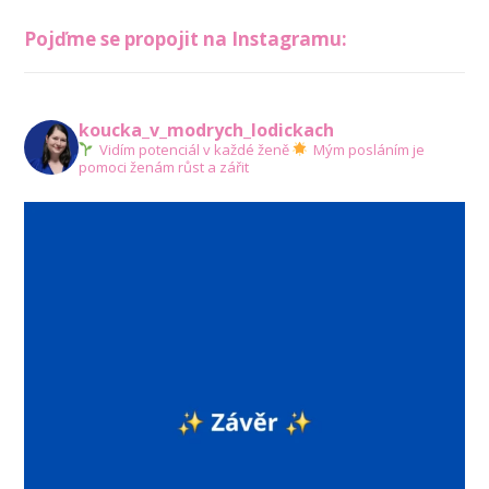
Pojďme se propojit na Instagramu:
koucka_v_modrych_lodickach
Vidím potenciál v každé ženě
Mým posláním je
pomoci ženám růst a zářit