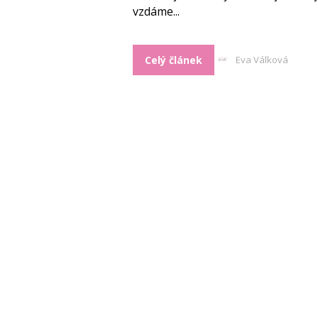
vzdáme...
Celý článek
Eva Válková