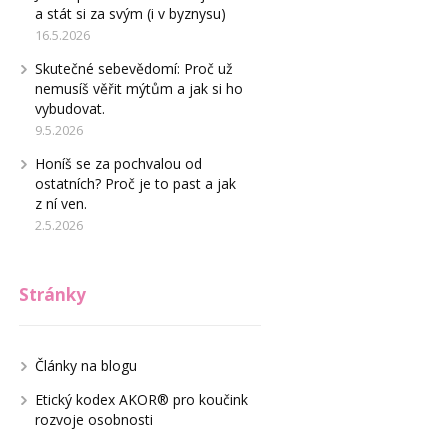
a stát si za svým (i v byznysu)
16.5.2026
Skutečné sebevědomí: Proč už
nemusíš věřit mýtům a jak si ho
vybudovat.
9.5.2026
Honíš se za pochvalou od
ostatních? Proč je to past a jak
z ní ven.
2.5.2026
Stránky
Články na blogu
Etický kodex AKOR® pro koučink
rozvoje osobnosti