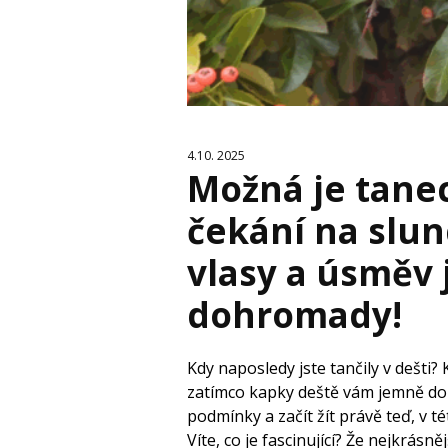
4.10. 2025
Možná je tanec
čekání na slun
vlasy a úsměv 
dohromady!
Kdy naposledy jste tančily v dešti? 
zatímco kapky deště vám jemně dop
podmínky a začít žít právě teď, v t
Víte, co je fascinující? Že nejkrásně