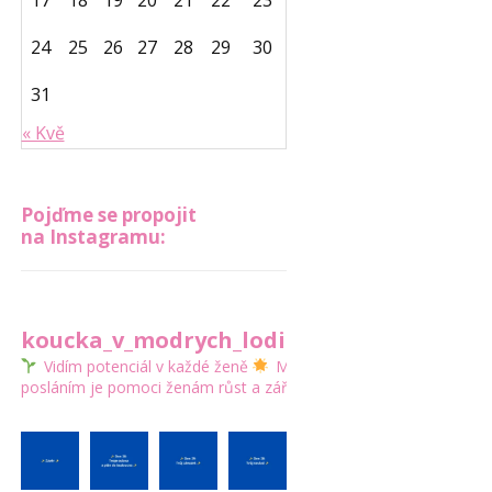
17
18
19
20
21
22
23
24
25
26
27
28
29
30
31
« Kvě
Pojďme se propojit
na Instagramu:
koucka_v_modrych_lodickach
Vidím potenciál v každé ženě
Mým
posláním je pomoci ženám růst a zářit