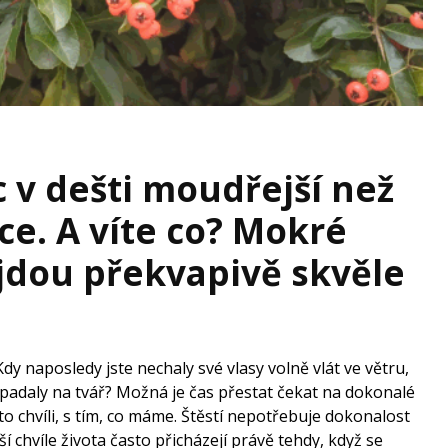
 v dešti moudřejší než
ce. A víte co? Mokré
jdou překvapivě skvěle
Kdy naposledy jste nechaly své vlasy volně vlát ve větru,
adaly na tvář? Možná je čas přestat čekat na dokonalé
éto chvíli, s tím, co máme. Štěstí nepotřebuje dokonalost
jší chvíle života často přicházejí právě tehdy, když se