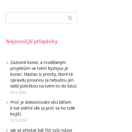
Nejnovější příspěvky
Zazvonil konec a rozdělaným
projektům ve tvém byznysu je
konec: Nastav si priority, které tě
opravdu posunou (a nebudou jen
další položkou na tvém to-do listu)
30.5.2026
Proč je dokončování věcí klíčem
k tvé vnitřní síle (a proč se ho tolik
bojíš)
23.5.2026
Jak se přestat bát říct svůj názor