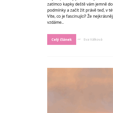
zatímco kapky deště vám jemně dop
podmínky a začít žít právě teď, v t
Víte, co je fascinující? Že nejkrásně
vzdáme...
Celý článek
Eva Válková