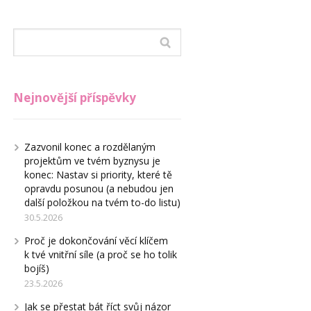
Nejnovější příspěvky
Zazvonil konec a rozdělaným
projektům ve tvém byznysu je
konec: Nastav si priority, které tě
opravdu posunou (a nebudou jen
další položkou na tvém to-do listu)
30.5.2026
Proč je dokončování věcí klíčem
k tvé vnitřní síle (a proč se ho tolik
bojíš)
23.5.2026
Jak se přestat bát říct svůj názor