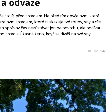
 a odvaze
 že stojíš před zrcadlem. Ne před tím obyčejným, které
elným zrcadlem, které ti ukazuje tvé touhy, sny a cíle.
ten správný čas nezůstávat jen na povrchu, ale podívat
o zrcadla Úžasná ženo, když se díváš na své sny...
0
554x