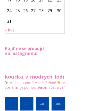
17
18
19
20
21
22
23
24
25
26
27
28
29
30
31
« Kvě
Pojďme se propojit
na Instagramu:
koucka_v_modrych_lodickach
Vidím potenciál v každé ženě
Mým
posláním je pomoci ženám růst a zářit