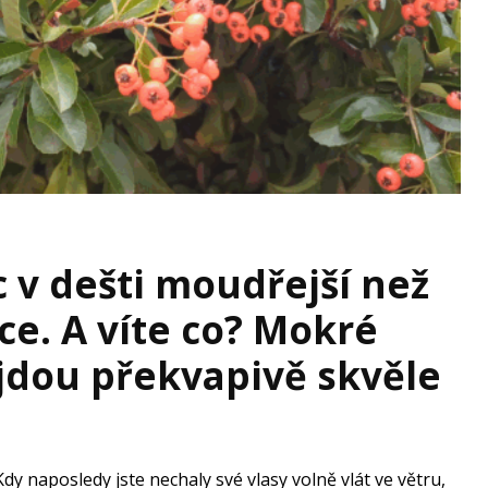
 v dešti moudřejší než
ce. A víte co? Mokré
jdou překvapivě skvěle
Kdy naposledy jste nechaly své vlasy volně vlát ve větru,