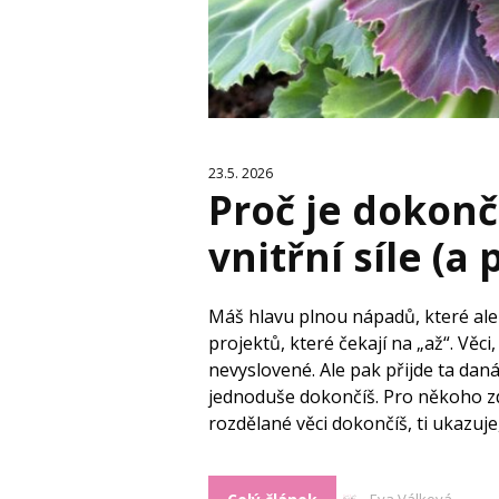
23.5. 2026
Proč je dokonč
vnitřní síle (a 
Máš hlavu plnou nápadů, které ale 
projektů, které čekají na „až“. Věc
nevyslovené. Ale pak přijde ta daná 
jednoduše dokončíš. Pro někoho zdá
rozdělané věci dokončíš, ti ukazuje
Eva Válková