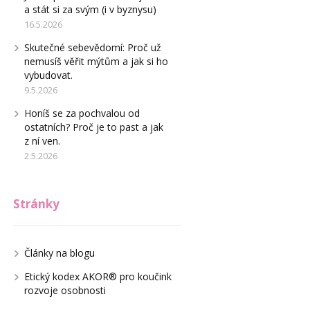
a stát si za svým (i v byznysu)
16.5.2026
Skutečné sebevědomí: Proč už
nemusíš věřit mýtům a jak si ho
vybudovat.
9.5.2026
Honíš se za pochvalou od
ostatních? Proč je to past a jak
z ní ven.
2.5.2026
Stránky
Články na blogu
Etický kodex AKOR® pro koučink
rozvoje osobnosti