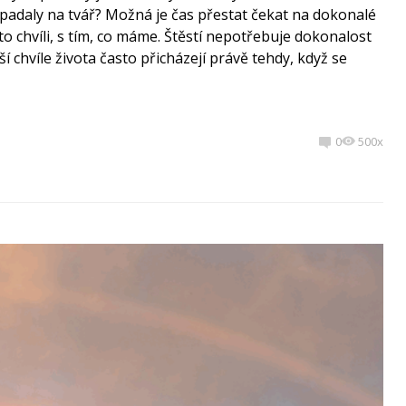
adaly na tvář? Možná je čas přestat čekat na dokonalé
éto chvíli, s tím, co máme. Štěstí nepotřebuje dokonalost
jší chvíle života často přicházejí právě tehdy, když se
0
500x