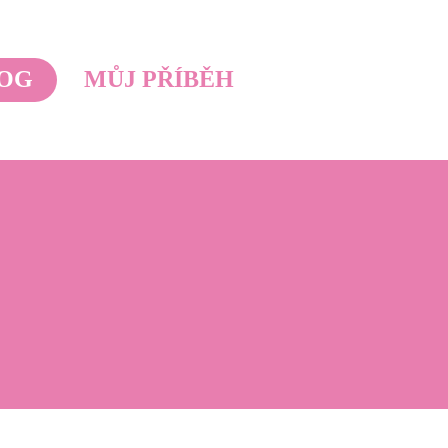
OG
MŮJ PŘÍBĚH