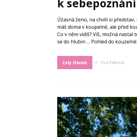
k sebepoznání
Úžasná ženo, na chvíli si představ,
máš doma v koupelně, ale před kouz
Co v něm vidíš? Víš, možná nastal 
se do hlubin … Pohled do kouzelnéh
Celý článek
Eva Válková