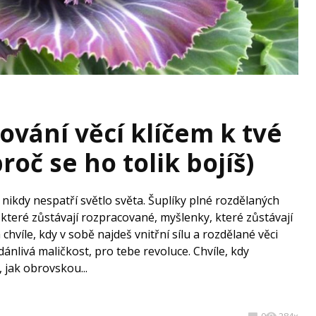
ování věcí klíčem k tvé
proč se ho tolik bojíš)
nikdy nespatří světlo světa. Šuplíky plné rozdělaných
i, které zůstávají rozpracované, myšlenky, které zůstávají
chvíle, kdy v sobě najdeš vnitřní sílu a rozdělané věci
nlivá maličkost, pro tebe revoluce. Chvíle, kdy
, jak obrovskou...
0
284x