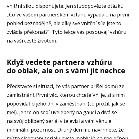
vnitřní silou disponujete. Jen si zodpovězte otázku:
„Co ve vašem partnerském vztahu vypadalo na první
pohled beznadějně, ale díky své vnitřní síle jste to
zvládla překonat?“. Tyto lekce vás posouvají vzhůru
na vaší cestě životem.
Když vedete partnera vzhůru
do oblak, ale on s vámi jít nechce
Představte si situaci, že váš partner přišel domů ze
zaměstnání. První věc, kterou chcete VY, je, si s ním
popovídat o jeho dni v zaměstnání (co prožil, jak se
měl), jenže on sedí uvelebený na gauči a dívá se
na svůj oblíbený seriál v televizi a vám věnuje
minimální pozornost. Druhý den mu navrhnete, že
místo sledování seriálu byste mohly jít na společnou