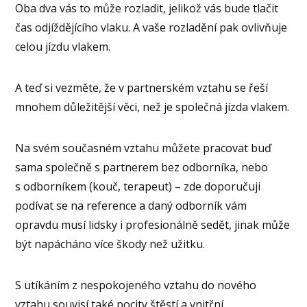
Oba dva vás to může rozladit, jelikož vás bude tlačit
čas odjíždějícího vlaku. A vaše rozladění pak ovlivňuje
celou jízdu vlakem.
A teď si vezměte, že v partnerském vztahu se řeší
mnohem důležitější věci, než je společná jízda vlakem.
Na svém současném vztahu můžete pracovat buď
sama společně s partnerem bez odborníka, nebo
s odborníkem (kouč, terapeut) – zde doporučuji
podívat se na reference a daný odborník vám
opravdu musí lidsky i profesionálně sedět, jinak může
být napácháno více škody než užitku.
S utíkáním z nespokojeného vztahu do nového
vztahu souvisí také pocity štěstí a vnitřní