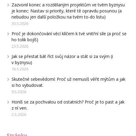
Zazvonil konec a rozdělaným projektům ve tvém byznysu
je konec: Nastav si priority, které tě opravdu posunou (a
nebudou jen další položkou na tvém to-do listu)
30.5.2026
Proč je dokončování věcí klíčem k tvé vnitřní síle (a proč se
ho tolik bojíš)
23.5.2026
Jak se přestat bát říct svůj názor a stát si za svým (i
v byznysu)
16.5.2026
Skutečné sebevědomí: Proč už nemusíš věřit mýtům a jak
si ho vybudovat.
9.5.2026
Honíš se za pochvalou od ostatních? Proč je to past a jak
z ní ven.
2.5.2026
Stránky