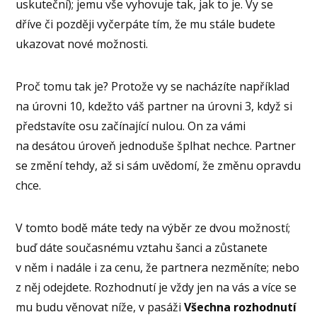
uskuteční); jemu vše vyhovuje tak, jak to je. Vy se
dříve či později vyčerpáte tím, že mu stále budete
ukazovat nové možnosti.
Proč tomu tak je? Protože vy se nacházíte například
na úrovni 10, kdežto váš partner na úrovni 3, když si
představíte osu začínající nulou. On za vámi
na desátou úroveň jednoduše šplhat nechce. Partner
se změní tehdy, až si sám uvědomí, že změnu opravdu
chce.
V tomto bodě máte tedy na výběr ze dvou možností;
buď dáte současnému vztahu šanci a zůstanete
v něm i nadále i za cenu, že partnera nezměníte; nebo
z něj odejdete. Rozhodnutí je vždy jen na vás a více se
mu budu věnovat níže, v pasáži
Všechna rozhodnutí