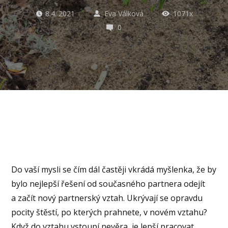
8.4. 2021
Eva Válková
1071x
0
Do vaší mysli se čím dál častěji vkrádá myšlenka, že by
bylo nejlepší řešení od současného partnera odejít
a začít nový partnerský vztah. Ukrývají se opravdu
pocity štěstí, po kterých prahnete, v novém vztahu?
Když do vztahu vstoupí nevěra, je lepší pracovat