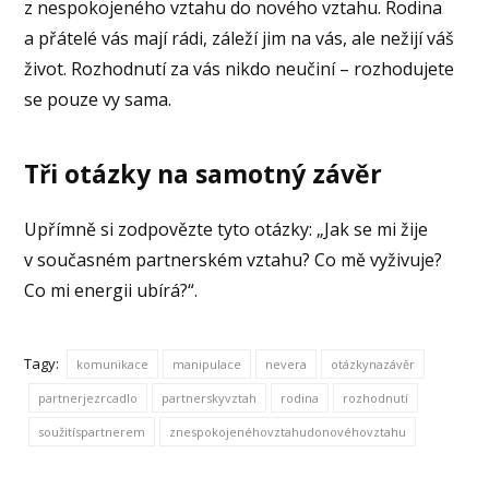
z nespokojeného vztahu do nového vztahu. Rodina
a přátelé vás mají rádi, záleží jim na vás, ale nežijí váš
život. Rozhodnutí za vás nikdo neučiní – rozhodujete
se pouze vy sama.
Tři otázky na samotný závěr
Upřímně si zodpovězte tyto otázky: „Jak se mi žije
v současném partnerském vztahu? Co mě vyživuje?
Co mi energii ubírá?“.
Tagy:
komunikace
manipulace
nevera
otázkynazávěr
partnerjezrcadlo
partnerskyvztah
rodina
rozhodnutí
soužitíspartnerem
znespokojenéhovztahudonovéhovztahu