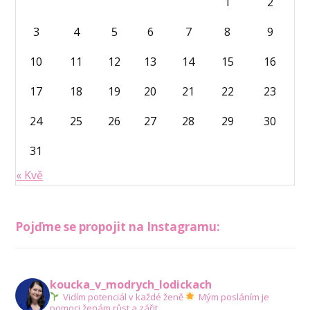
1
2
3
4
5
6
7
8
9
10
11
12
13
14
15
16
17
18
19
20
21
22
23
24
25
26
27
28
29
30
31
« Kvě
Pojďme se propojit na Instagramu:
koucka_v_modrych_lodickach
Vidím potenciál v každé ženě
Mým posláním je
pomoci ženám růst a zářit