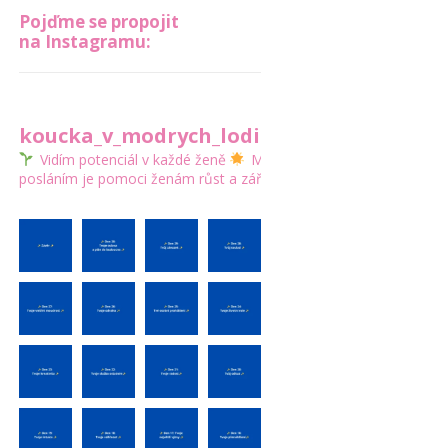
Pojďme se propojit
na Instagramu:
koucka_v_modrych_lodickach
Vidím potenciál v každé ženě
Mým
posláním je pomoci ženám růst a zářit