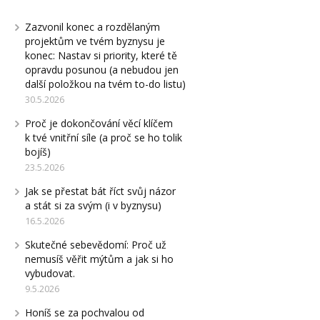
Zazvonil konec a rozdělaným
projektům ve tvém byznysu je
konec: Nastav si priority, které tě
opravdu posunou (a nebudou jen
další položkou na tvém to-do listu)
30.5.2026
Proč je dokončování věcí klíčem
k tvé vnitřní síle (a proč se ho tolik
bojíš)
23.5.2026
Jak se přestat bát říct svůj názor
a stát si za svým (i v byznysu)
16.5.2026
Skutečné sebevědomí: Proč už
nemusíš věřit mýtům a jak si ho
vybudovat.
9.5.2026
Honíš se za pochvalou od