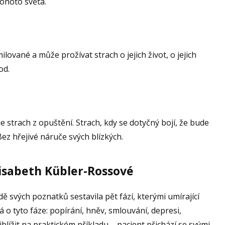
ohoto světa.
milované a může prožívat strach o jejich život, o jejich
od.
je strach z opuštění. Strach, kdy se dotyčný bojí, že bude
ez hřejivé náruče svých blízkých.
lisabeth Kübler-Rossové
ě svých poznatků sestavila pět fází, kterými umírající
 o tyto fáze: popírání, hněv, smlouvání, depresi,
řiblížit na praktickém příkladu – pacient přichází se svými