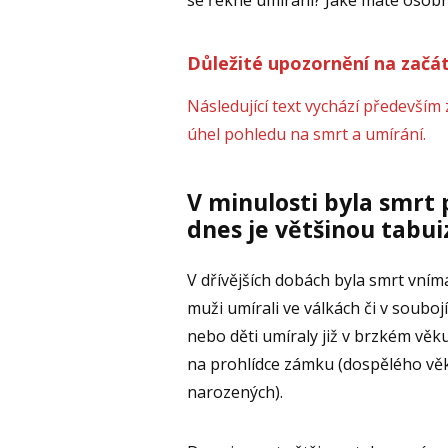
se řekne umírání? Jaké máte osobn
Důležité upozornění na začá
Následující text vychází především 
úhel pohledu na smrt a umírání.
V minulosti byla smrt 
dnes je většinou tabu
V dřívějších dobách byla smrt vním
muži umírali ve válkách či v souboj
nebo děti umíraly již v brzkém věk
na prohlídce zámku (dospělého věk
narozených).