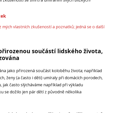
í zkušenosti se smrtí a umíráním svých blízkých?
tek
z mých vlastních zkušeností a poznatků; jedná se o další
přirozenou součástí lidského života,
izována
ána jako přirozená součást koloběhu života; například
ích, ženy (a často i děti) umíraly při domácích porodech,
u, jak často slýcháváme například při výkladu
u se dožilo jen pár dětí z původně několika