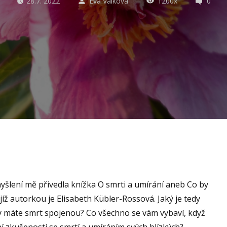
28.7. 2022
Eva Válková
1200x
0
yšlení mě přivedla knížka O smrti a umírání aneb Co by
jejíž autorkou je Elisabeth Kübler-Rossová. Jaký je tedy
ty máte smrt spojenou? Co všechno se vám vybaví, když