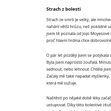
Strach z bolesti
Strach ze smrti je velký, ale mnohem
nahání větší hrůzu, než poklidné u
jsem tě poznala od Jojo Moyesové (t
proč hlavní hrdina chce dobrovolně
O pár let později jsem se potýkala 
Byla jsem naprosto zoufalá. Minuta
sednout, nebo lehnout. Chtěla jsem
Začaly mě také napadat myšlenky, ž
která mě sužuje.
Naštěstí po nějaké době léky začal
ustupovat. Díky této bolestivé zku