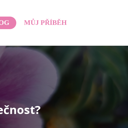
OG
MŮJ PŘÍBĚH
ečnost?