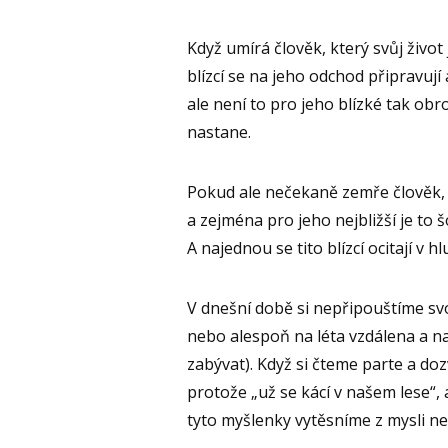
Když umírá člověk, který svůj život 
blízcí se na jeho odchod připravují
ale není to pro jeho blízké tak ob
nastane.
Pokud ale nečekaně zemře člověk, k
a zejména pro jeho nejbližší je to 
A najednou se tito blízcí ocitají v hl
V dnešní době si nepřipouštíme sv
nebo alespoň na léta vzdálena a na
zabývat). Když si čteme parte a do
protože „už se kácí v našem lese“, 
tyto myšlenky vytěsníme z mysli ne