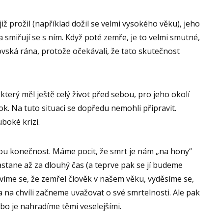
již prožil (například dožil se velmi vysokého věku), jeho
 a smiřují se s ním. Když poté zemře, je to velmi smutné,
rovská rána, protože očekávali, že tato skutečnost
terý měl ještě celý život před sebou, pro jeho okolí
šok. Na tuto situaci se dopředu nemohli připravit.
uboké krizi.
ou konečnost. Máme pocit, že smrt je nám „na hony“
stane až za dlouhý čas (a teprve pak se jí budeme
zvíme se, že zemřel člověk v našem věku, vyděsíme se,
a na chvíli začneme uvažovat o své smrtelnosti. Ale pak
bo je nahradíme těmi veselejšími.