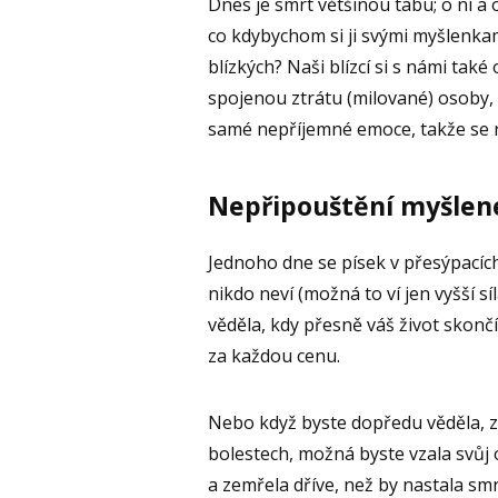
Dnes je smrt většinou tabu; o ní a
co kdybychom si ji svými myšlenkam
blízkých? Naši blízcí si s námi tak
spojenou ztrátu (milované) osoby, 
samé nepříjemné emoce, takže se 
Nepřipouštění myšlene
Jednoho dne se písek v přesýpacíc
nikdo neví (možná to ví jen vyšší sí
věděla, kdy přesně váš život skonč
za každou cenu.
Nebo když byste dopředu věděla, z
bolestech, možná byste vzala svůj 
a zemřela dříve, než by nastala sm