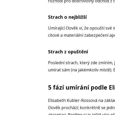
rozhodl pro dobrovolný odchod z t
Strach o nejbližší
Umírající člověk ví, že opouští své 
citové a materiální zabezpečení ap
Strach z opuštění
Poslední strach, který zde zmíním, 
umírat sám (na jakémkoliv místě). B
5 fází umírání podle E
Elisabeth Kübler-Rossová na základ
člověk prochází; konkrétně se jedná
akceptaci. Pojďme si je ještě více p