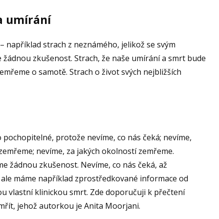
a umírání
 – například strach z neznámého, jelikož se svým
 žádnou zkušenost. Strach, že naše umírání a smrt bude
emřeme o samotě. Strach o život svých nejbližších
 to pochopitelné, protože nevíme, co nás čeká; nevíme,
 zemřeme; nevíme, za jakých okolností zemřeme.
me žádnou zkušenost. Nevíme, co nás čeká, až
i ale máme například zprostředkované informace od
svou vlastní klinickou smrt. Zde doporučuji k přečtení
mřít, jehož autorkou je Anita Moorjani.