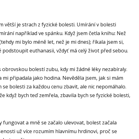
 větší je strach z fyzické bolesti. Umírání v bolesti
mírání například ve spánku. Když jsem četla knihu: Než
ehdy mi bylo méně let, než je mi dnes); říkala jsem si,
 podstoupit euthanasii, vždyť má celý život před sebou.
s obrovskou bolestí zubu, kdy mi žádné léky nezabíraly.
 mi připadala jako hodina. Nevěděla jsem, jak si mám
 se bolesti za každou cenu zbavit, ale nic nepomáhalo.
e když bych teď zemřela, zbavila bych se fyzické bolesti,
y fungovat a mně se začalo ulevovat, bolest začala
šenosti už více rozumím hlavnímu hrdinovi, proč se