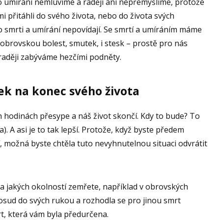
 o umírání nemluvíme a raději ani nepřemýšlíme, protože
i přitáhli do svého života, nebo do života svých
é o smrti a umírání nepovídají. Se smrtí a umíráním máme
obrovskou bolest, smutek, i stesk – prostě pro nás
raději zabýváme hezčími podněty.
k na konec svého života
h hodinách přesype a náš život skončí. Kdy to bude? To
la). A asi je to tak lepší. Protože, když byste předem
í, možná byste chtěla tuto nevyhnutelnou situaci odvrátit
a jakých okolností zemřete, například v obrovských
osud do svých rukou a rozhodla se pro jinou smrt
rt, která vám byla předurčena.