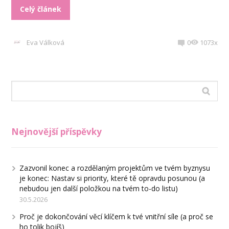
Celý článek
Eva Válková
0
1073x
Nejnovější příspěvky
Zazvonil konec a rozdělaným projektům ve tvém byznysu
je konec: Nastav si priority, které tě opravdu posunou (a
nebudou jen další položkou na tvém to-do listu)
30.5.2026
Proč je dokončování věcí klíčem k tvé vnitřní síle (a proč se
ho tolik bojíš)