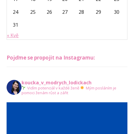
24
25
26
27
28
29
30
31
« Kvě
Pojďme se propojit na Instagramu:
koucka_v_modrych_lodickach
Vidím potenciál v každé ženě
Mým posláním je
pomoci ženám růst a zářit