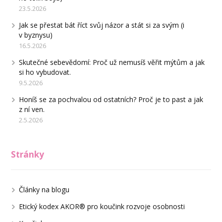
23.5.2026
Jak se přestat bát říct svůj názor a stát si za svým (i
v byznysu)
16.5.2026
Skutečné sebevědomí: Proč už nemusíš věřit mýtům a jak
si ho vybudovat.
9.5.2026
Honíš se za pochvalou od ostatních? Proč je to past a jak
z ní ven.
2.5.2026
Stránky
Články na blogu
Etický kodex AKOR® pro koučink rozvoje osobnosti