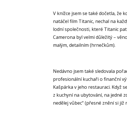
V knížce jsem se také dočetla, že
natáčel film Titanic, nechal na každ
lodní společnosti, které Titanic pa
Camerona byl velmi důležitý – věno
malým, detailním (hrnečkům).
Nedávno jsem také sledovala pořad 
profesionální kuchaři o finanční 
Kašpárka v jeho restauraci. Když se
z kuchyní na ubytování, na jedné zd
nedělej vůbec“ (přesné znění si již 