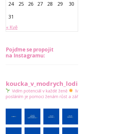
24
25
26
27
28
29
30
31
« Kvě
Pojďme se propojit
na Instagramu:
koucka_v_modrych_lodickach
Vidím potenciál v každé ženě
Mým
posláním je pomoci ženám růst a zářit