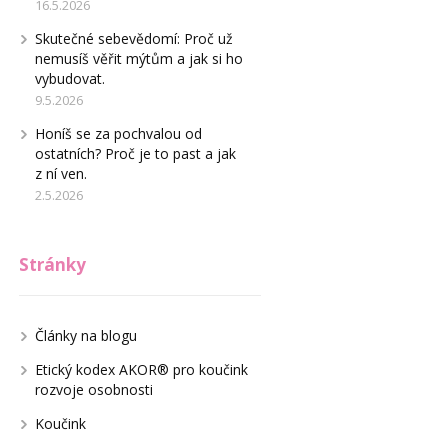
16.5.2026
Skutečné sebevědomí: Proč už
nemusíš věřit mýtům a jak si ho
vybudovat.
9.5.2026
Honíš se za pochvalou od
ostatních? Proč je to past a jak
z ní ven.
2.5.2026
Stránky
Články na blogu
Etický kodex AKOR® pro koučink
rozvoje osobnosti
Koučink