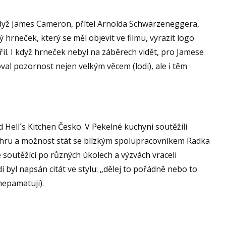
 když James Cameron, přítel Arnolda Schwarzeneggera,
ý hrneček, který se měl objevit ve filmu, vyrazit logo
třil. I když hrneček nebyl na záběrech vidět, pro Jamese
val pozornost nejen velkým věcem (lodi), ale i těm
Hell´s Kitchen Česko. V Pekelné kuchyni soutěžili
výhru a možnost stát se blízkým spolupracovníkem Radka
 soutěžící po různých úkolech a výzvách vraceli
i byl napsán citát ve stylu: „dělej to pořádně nebo to
nepamatuji).