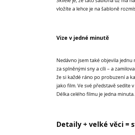
Skvělé je, že tato šablona už má na
vložíte a lehce je na šabloně rozmís
Vize v jedné minutě
Nedávno jsem také objevila jednu m
za splněnými sny a cíli – a zamilov
že si každé ráno po probuzení a ka
jako film. Ve své představě sedíte v
Délka celého filmu je jedna minuta. 
Detaily + velké věci =