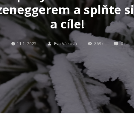
eneggerem a splňte si
a cíle!
11.1. 2025
Eva Válková
869x
0