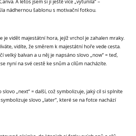
nva. A letos jsem si jí ještě více „vytunila“ –
šla nádhernou šablonu s motivační fotkou.
e je vidět majestátní hora, jejíž vrchol je zahalen mraky.
díváte, vidíte, že směrem k majestátní hoře vede cesta.
čí velký balvan a u něj je napsáno slovo „now“ = teď,
se nyní na své cestě ke snům a cílům nacházíte.
ovo „next“ = další, což symbolizuje, jaký cíl si splníte
i, symbolizuje slovo „later“, které se na fotce nachází