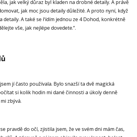
la, jak velký důraz byl kladen na drobné detaily. A právě
domovat, jak moc jsou detaily důležité. A proto nyní, když
a detaily. A také se řídím jednou ze 4 Dohod, konkrétně
ělejte vše, jak nejlépe dovedete.“.
lů
jsem jí často používala. Bylo snazší ta dvě magická
spočítat si kolik hodin mi dané činnosti a úkoly denně
 mi zbývá.
e pravdě do očí, zjistila jsem, že ve svém dni mám čas,