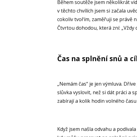
Během soutěže jsem několikrát vidě
v těchto chvílích jsem si začala uvě
cokoliv tvořím, zaměřuji se právě n
Čtvrtou dohodou, která zní: „Vždy d
Čas na splnění snů a cí
„Nemám čas“ je jen výmluva. Dříve 
slůvka vyslovit, než si dát práci a 
zabírají a kolik hodin volného času
Když jsem našla odvahu a podívala s