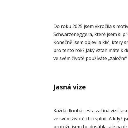
Do roku 2025 jsem vkročila s motiv
Schwarzeneggera, které jsem si pře
Konečně jsem objevila klíč, který s
pro tento rok? Jaký vztah máte k d
ve svém životě používáte „záložní“
Jasná vize
Každá dlouhá cesta začíná vizí. Jasno
ve svém životě chci splnit. A když j
protože jsem ho dosáhla, ale na dr