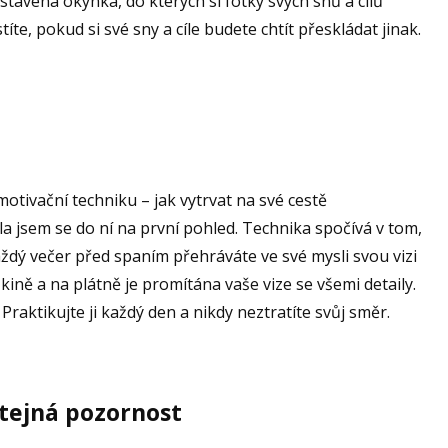
stavená okýnka, do kterých si fotky svých snů a cílů
títe, pokud si své sny a cíle budete chtít přeskládat jinak.
otivační techniku – jak vytrvat na své cestě
ala jsem se do ní na první pohled. Technika spočívá v tom,
ždý večer před spaním přehráváte ve své mysli svou vizi
 kině a na plátně je promítána vaše vize se všemi detaily.
Praktikujte ji každý den a nikdy neztratíte svůj směr.
 stejná pozornost