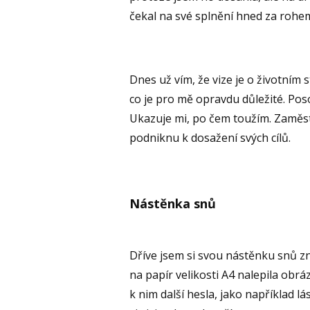
čekal na své splnění hned za rohe
Dnes už vím, že vize je o životním s
co je pro mě opravdu důležité. Poso
Ukazuje mi, po čem toužím. Zaměst
podniknu k dosažení svých cílů.
Nástěnka snů
Dříve jsem si svou nástěnku snů zn
na papír velikosti A4 nalepila obráz
k nim další hesla, jako například l