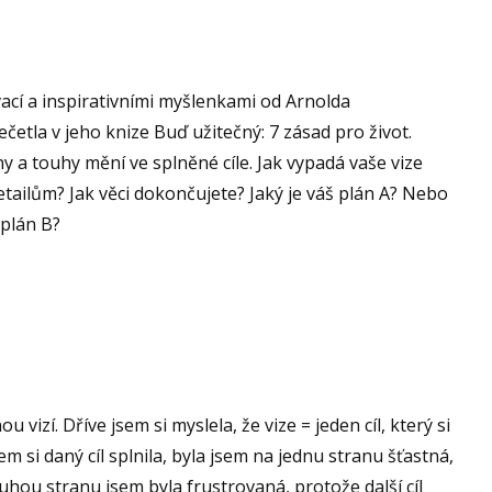
ací a inspirativními myšlenkami od Arnolda
četla v jeho knize Buď užitečný: 7 zásad pro život.
ny a touhy mění ve splněné cíle. Jak vypadá vaše vize
etailům? Jak věci dokončujete? Jaký je váš plán A? Nebo
 plán B?
u vizí. Dříve jsem si myslela, že vize = jeden cíl, který si
sem si daný cíl splnila, byla jsem na jednu stranu šťastná,
uhou stranu jsem byla frustrovaná, protože další cíl