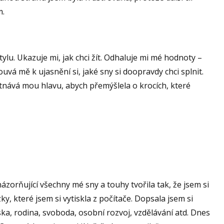
m.
tylu. Ukazuje mi, jak chci žít. Odhaluje mi mé hodnoty –
uvá mě k ujasnění si, jaké sny si doopravdy chci splnit.
nává mou hlavu, abych přemýšlela o krocích, které
ázorňující všechny mé sny a touhy tvořila tak, že jsem si
ky, které jsem si vytiskla z počítače. Dopsala jsem si
áska, rodina, svoboda, osobní rozvoj, vzdělávání atd. Dnes