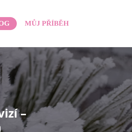
OG
MŮJ PŘÍBĚH
izí –
m