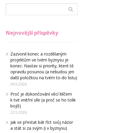
Nejnovější příspěvky
Zazvonil konec a rozdělaným
projektům ve tvém byznysu je
konec: Nastav si priority, které tě
opravdu posunou (a nebudou jen
další položkou na tvém to-do listu)
30.5.2026
Proč je dokončování věcí klíčem
k tvé vnitřní síle (a proč se ho tolik
bojíš)
23.5.2026
Jak se přestat bát říct svůj názor
a stát si za svým (i v byznysu)