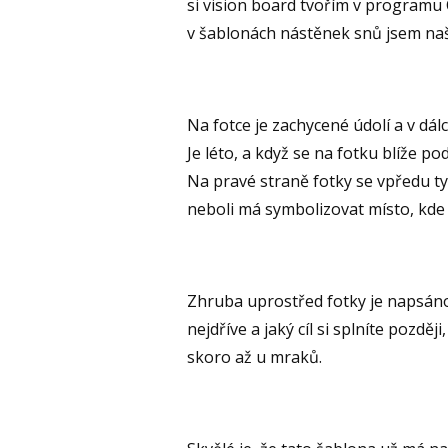
si vision board tvořím v programu Ca
v šablonách nástěnek snů jsem na
Na fotce je zachycené údolí a v dálc
Je léto, a když se na fotku blíže po
Na pravé straně fotky se vpředu ty
neboli má symbolizovat místo, kde 
Zhruba uprostřed fotky je napsáno sl
nejdříve a jaký cíl si splníte pozděj
skoro až u mraků.