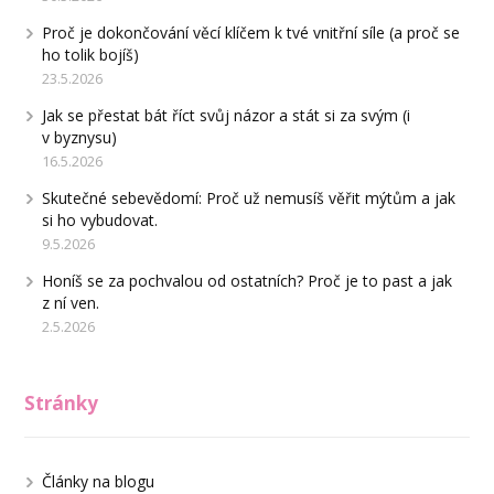
Proč je dokončování věcí klíčem k tvé vnitřní síle (a proč se
ho tolik bojíš)
23.5.2026
Jak se přestat bát říct svůj názor a stát si za svým (i
v byznysu)
16.5.2026
Skutečné sebevědomí: Proč už nemusíš věřit mýtům a jak
si ho vybudovat.
9.5.2026
Honíš se za pochvalou od ostatních? Proč je to past a jak
z ní ven.
2.5.2026
Stránky
Články na blogu