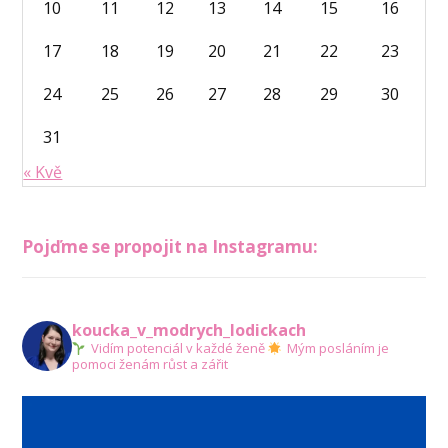
10
11
12
13
14
15
16
17
18
19
20
21
22
23
24
25
26
27
28
29
30
31
« Kvě
Pojďme se propojit na Instagramu:
koucka_v_modrych_lodickach
Vidím potenciál v každé ženě
Mým posláním je
pomoci ženám růst a zářit