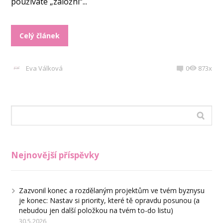
používáte „záložní“...
Celý článek
Eva Válková
0
873x
Nejnovější příspěvky
Zazvonil konec a rozdělaným projektům ve tvém byznysu
je konec: Nastav si priority, které tě opravdu posunou (a
nebudou jen další položkou na tvém to-do listu)
30.5.2026