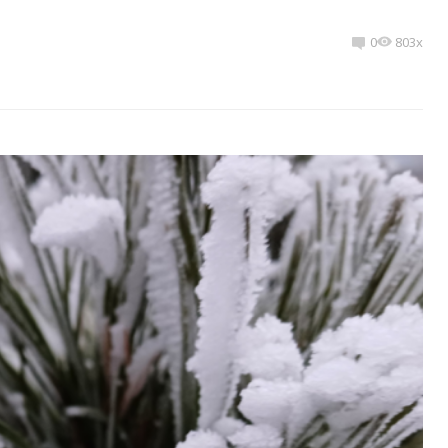
0
803x