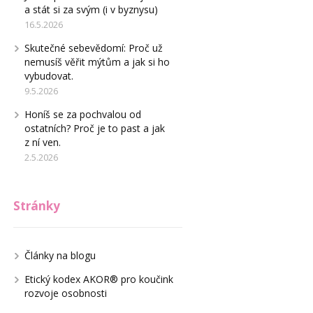
a stát si za svým (i v byznysu)
16.5.2026
Skutečné sebevědomí: Proč už
nemusíš věřit mýtům a jak si ho
vybudovat.
9.5.2026
Honíš se za pochvalou od
ostatních? Proč je to past a jak
z ní ven.
2.5.2026
Stránky
Články na blogu
Etický kodex AKOR® pro koučink
rozvoje osobnosti