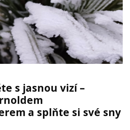
e s jasnou vizí –
Arnoldem
rem a splňte si své sny