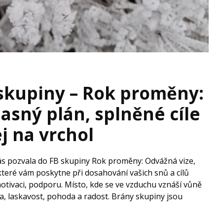
 skupiny – Rok proměny:
jasný plán, splněné cíle
j na vrchol
ás pozvala do FB skupiny Rok proměny: Odvážná vize,
 které vám poskytne při dosahování vašich snů a cílů
motivaci, podporu. Místo, kde se ve vzduchu vznáší vůně
a, laskavost, pohoda a radost. Brány skupiny jsou