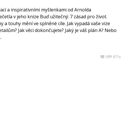
ací a inspirativními myšlenkami od Arnolda
četla v jeho knize Buď užitečný: 7 zásad pro život.
ny a touhy mění ve splněné cíle. Jak vypadá vaše vize
etailům? Jak věci dokončujete? Jaký je váš plán A? Nebo
.
0
871x