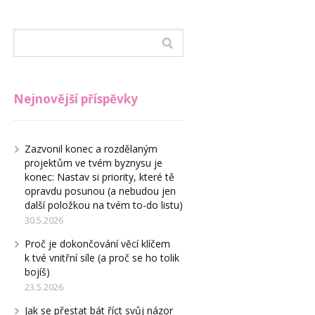
Nejnovější příspěvky
Zazvonil konec a rozdělaným
projektům ve tvém byznysu je
konec: Nastav si priority, které tě
opravdu posunou (a nebudou jen
další položkou na tvém to-do listu)
30.5.2026
Proč je dokončování věcí klíčem
k tvé vnitřní síle (a proč se ho tolik
bojíš)
23.5.2026
Jak se přestat bát říct svůj názor