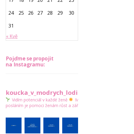
17
18
19
20
21
22
23
24
25
26
27
28
29
30
31
« Kvě
Pojďme se propojit
na Instagramu:
koucka_v_modrych_lodickach
Vidím potenciál v každé ženě
Mým
posláním je pomoci ženám růst a zářit