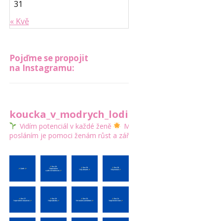
31
« Kvě
Pojďme se propojit
na Instagramu:
koucka_v_modrych_lodickach
Vidím potenciál v každé ženě
Mým
posláním je pomoci ženám růst a zářit