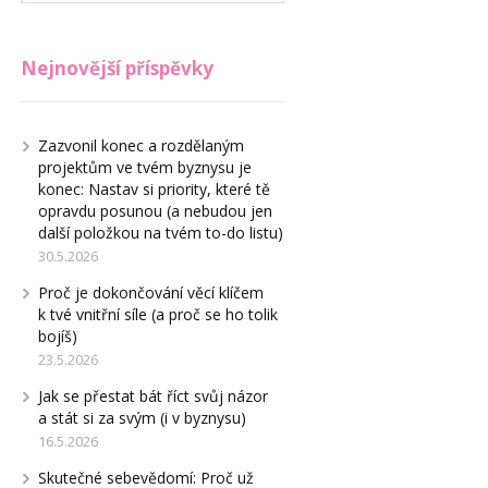
Nejnovější příspěvky
Zazvonil konec a rozdělaným
projektům ve tvém byznysu je
konec: Nastav si priority, které tě
opravdu posunou (a nebudou jen
další položkou na tvém to-do listu)
30.5.2026
Proč je dokončování věcí klíčem
k tvé vnitřní síle (a proč se ho tolik
bojíš)
23.5.2026
Jak se přestat bát říct svůj názor
a stát si za svým (i v byznysu)
16.5.2026
Skutečné sebevědomí: Proč už