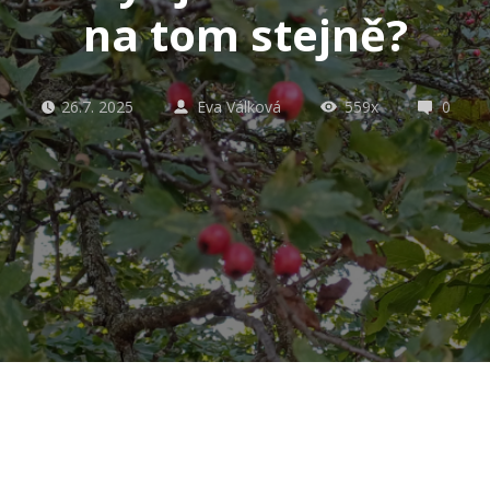
na tom stejně?
26.7. 2025
Eva Válková
559x
0