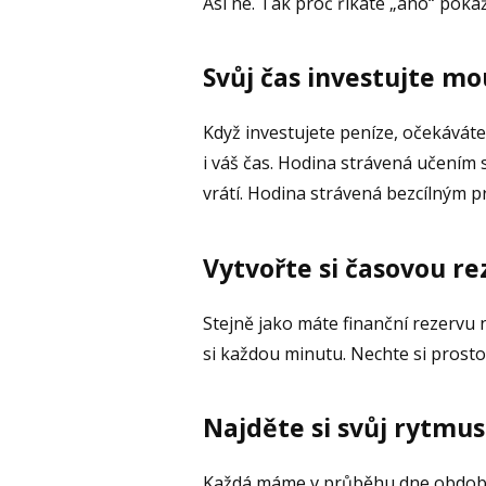
Asi ne. Tak proč říkáte „ano“ pok
Svůj čas investujte m
Když investujete peníze, očekáváte,
i váš čas. Hodina strávená učení
vrátí. Hodina strávená bezcílným pr
Vytvořte si časovou re
Stejně jako máte finanční rezervu n
si každou minutu. Nechte si prost
Najděte si svůj rytmus
Každá máme v průběhu dne období,