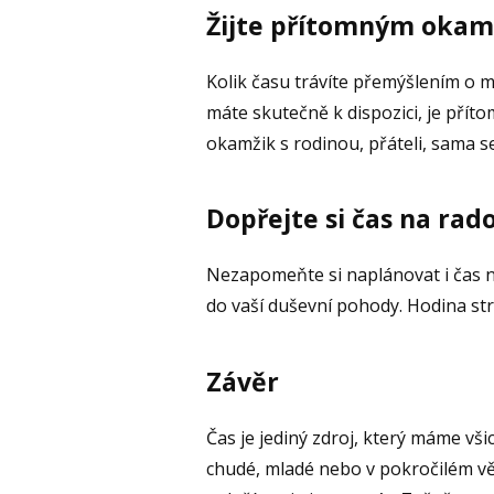
Žijte přítomným oka
Kolik času trávíte přemýšlením o m
máte skutečně k dispozici, je příto
okamžik s rodinou, přáteli, sama s
Dopřejte si čas na rad
Nezapomeňte si naplánovat i čas na v
do vaší duševní pohody. Hodina st
Závěr
Čas je jediný zdroj, který máme vši
chudé, mladé nebo v pokročilém vě