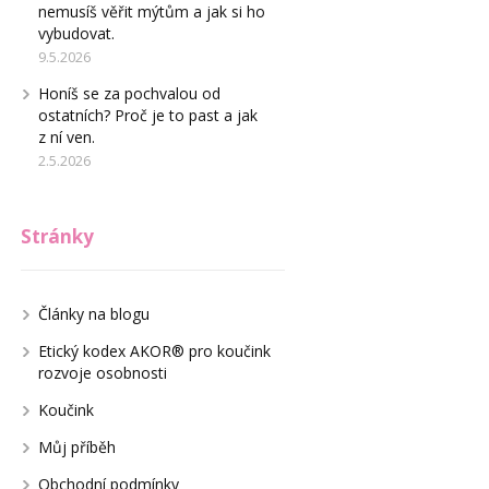
nemusíš věřit mýtům a jak si ho
vybudovat.
9.5.2026
Honíš se za pochvalou od
ostatních? Proč je to past a jak
z ní ven.
2.5.2026
Stránky
Články na blogu
Etický kodex AKOR® pro koučink
rozvoje osobnosti
Koučink
Můj příběh
Obchodní podmínky