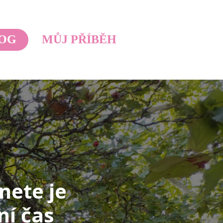
OG
MŮJ PŘÍBĚH
nete je
ní čas