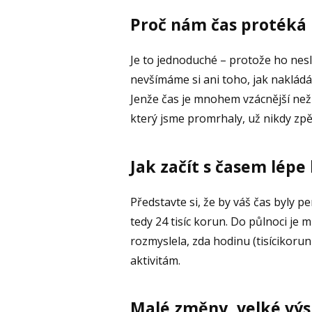
Proč nám čas protéká 
Je to jednoduché – protože ho nes
nevšímáme si ani toho, jak naklá
Jenže čas je mnohem vzácnější než
který jsme promrhaly, už nikdy zp
Jak začít s časem lépe
Představte si, že by váš čas byly 
tedy 24 tisíc korun. Do půlnoci je m
rozmyslela, zda hodinu (tisícikorun
aktivitám.
Malé změny, velké výs