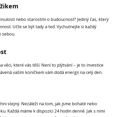
mžikem
inulosti nebo starostmi o budoucnost? Jediný čas, který
mnost. Učte se být tady a teď. Vychutnejte si každý
e sebou.
ost
ěci, které vás těší. Není to plýtvání – je to investice
rávená vaším koníčkem vám dodá energii na celý den.
chni stejný. Nezáleží na tom, jak jsme bohaté nebo
ku. Každá máme k dispozici 24 hodin denně. Jak s nimi