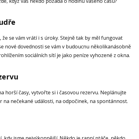
aždé, když vás někdo požádá o hodinu vašeho času?
oudře
 že se vám vrátí i s úroky. Stejně tak by měl fungovat
m se nové dovednosti se vám v budoucnu několikanásobně
ohlížením sociálních sítí je jako peníze vyhozené z okna.
zervu
a horší časy, vytvořte si i časovou rezervu. Neplánujte
or na nečekané události, na odpočinek, na spontánnost.
 kdy jsme nejvýkonnější. Někdo je ranní ptáče, někdo