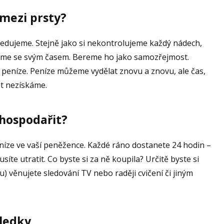
mezi prsty?
ledujeme. Stejně jako si nekontrolujeme každý nádech,
dáme se svým časem. Bereme ho jako samozřejmost.
 peníze. Peníze můžeme vydělat znovu a znovu, ale čas,
ět nezískáme.
 hospodařit?
peníze ve vaší peněžence. Každé ráno dostanete 24 hodin –
usíte utratit. Co byste si za ně koupila? Určitě byste si
u) věnujete sledování TV nebo raději cvičení či jiným
ledky