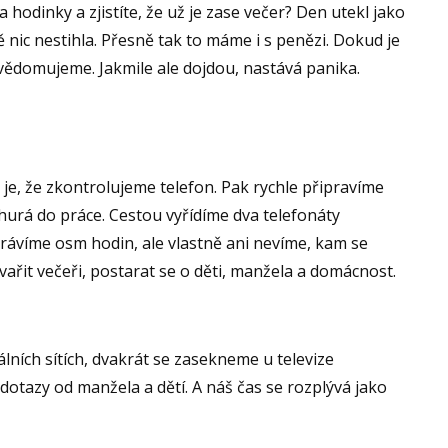
 hodinky a zjistíte, že už je zase večer? Den utekl jako
ně nic nestihla. Přesně tak to máme i s penězi. Dokud je
vědomujeme. Jakmile ale dojdou, nastává panika.
je, že zkontrolujeme telefon. Pak rychle připravíme
 hurá do práce. Cestou vyřídíme dva telefonáty
trávíme osm hodin, ale vlastně ani nevíme, kam se
vařit večeři, postarat se o děti, manžela a domácnost.
álních sítích, dvakrát se zasekneme u televize
dotazy od manžela a dětí. A náš čas se rozplývá jako