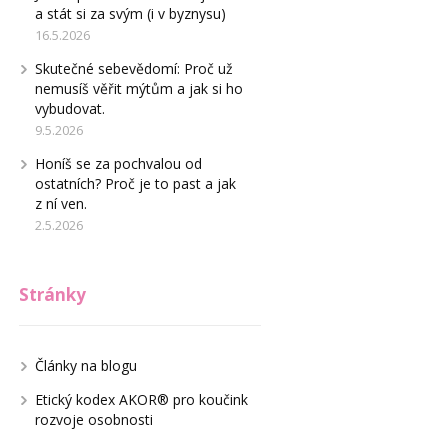
a stát si za svým (i v byznysu)
16.5.2026
Skutečné sebevědomí: Proč už
nemusíš věřit mýtům a jak si ho
vybudovat.
9.5.2026
Honíš se za pochvalou od
ostatních? Proč je to past a jak
z ní ven.
2.5.2026
Stránky
Články na blogu
Etický kodex AKOR® pro koučink
rozvoje osobnosti