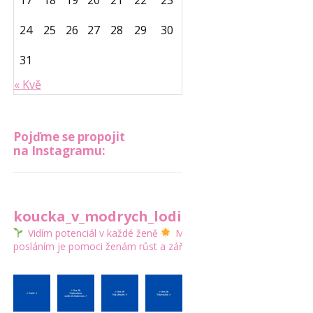
17
18
19
20
21
22
23
24
25
26
27
28
29
30
31
« Kvě
Pojďme se propojit
na Instagramu:
koucka_v_modrych_lodickach
Vidím potenciál v každé ženě
Mým
posláním je pomoci ženám růst a zářit