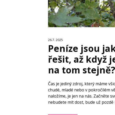
26.7. 2025
Peníze jsou ja
řešit, až když 
na tom stejně
Čas je jediný zdroj, který máme vši
chudé, mladé nebo v pokročilém vě
naložíme, je jen na nás. Začněte s
nebudete mít dost, bude už pozdě ho