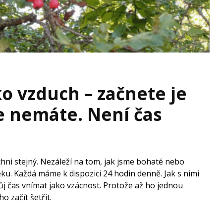
ko vzduch – začnete je
je nemáte. Není čas
?
chni stejný. Nezáleží na tom, jak jsme bohaté nebo
ku. Každá máme k dispozici 24 hodin denně. Jak s nimi
vůj čas vnímat jako vzácnost. Protože až ho jednou
 začít šetřit.