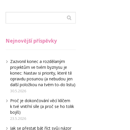
Nejnovější příspěvky
Zazvonil konec a rozdělaným
projektům ve tvém byznysu je
konec: Nastav si priority, které tě
opravdu posunou (a nebudou jen
další položkou na tvém to-do listu)
30.5.2026
Proč je dokončování věcí klíčem
k tvé vnitřní síle (a proč se ho tolik
bojíš)
23.5.2026
Jak se přestat bát říct svůj názor