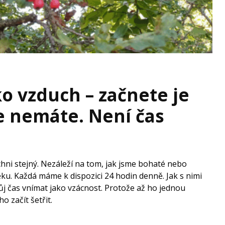
ko vzduch – začnete je
je nemáte. Není čas
?
chni stejný. Nezáleží na tom, jak jsme bohaté nebo
ku. Každá máme k dispozici 24 hodin denně. Jak s nimi
vůj čas vnímat jako vzácnost. Protože až ho jednou
 začít šetřit.