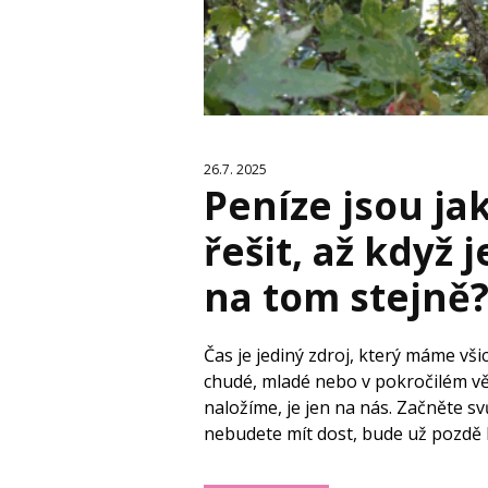
26.7. 2025
Peníze jsou ja
řešit, až když 
na tom stejně
Čas je jediný zdroj, který máme vši
chudé, mladé nebo v pokročilém vě
naložíme, je jen na nás. Začněte s
nebudete mít dost, bude už pozdě ho