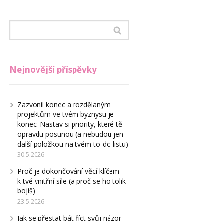
Nejnovější příspěvky
Zazvonil konec a rozdělaným
projektům ve tvém byznysu je
konec: Nastav si priority, které tě
opravdu posunou (a nebudou jen
další položkou na tvém to-do listu)
30.5.2026
Proč je dokončování věcí klíčem
k tvé vnitřní síle (a proč se ho tolik
bojíš)
23.5.2026
Jak se přestat bát říct svůj názor