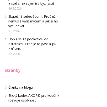
a stát si za svým (i v byznysu)
16.5.2026
Skutečné sebevědomí: Proč už
nemusíš věřit mýtům a jak si ho
vybudovat.
9.5.2026
Honíš se za pochvalou od
ostatních? Proč je to past a jak
z ní ven.
2.5.2026
Stránky
Články na blogu
Etický kodex AKOR® pro koučink
rozvoje osobnosti