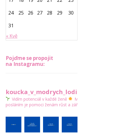
17
18
19
20
21
22
23
24
25
26
27
28
29
30
31
« Kvě
Pojďme se propojit
na Instagramu:
koucka_v_modrych_lodickach
Vidím potenciál v každé ženě
Mým
posláním je pomoci ženám růst a zářit