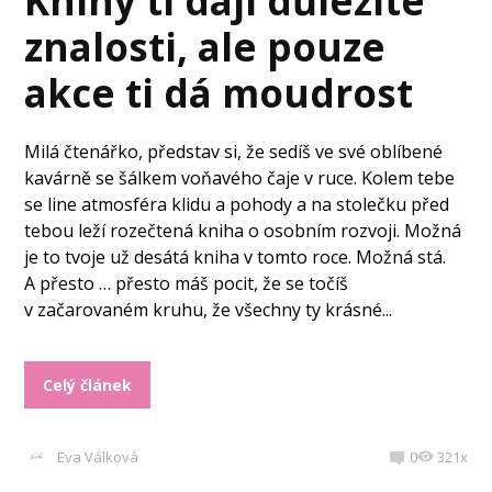
Knihy ti dají důležité
znalosti, ale pouze
akce ti dá moudrost
Milá čtenářko, představ si, že sedíš ve své oblíbené
kavárně se šálkem voňavého čaje v ruce. Kolem tebe
se line atmosféra klidu a pohody a na stolečku před
tebou leží rozečtená kniha o osobním rozvoji. Možná
je to tvoje už desátá kniha v tomto roce. Možná stá.
A přesto … přesto máš pocit, že se točíš
v začarovaném kruhu, že všechny ty krásné...
Celý článek
Eva Válková
0
321x