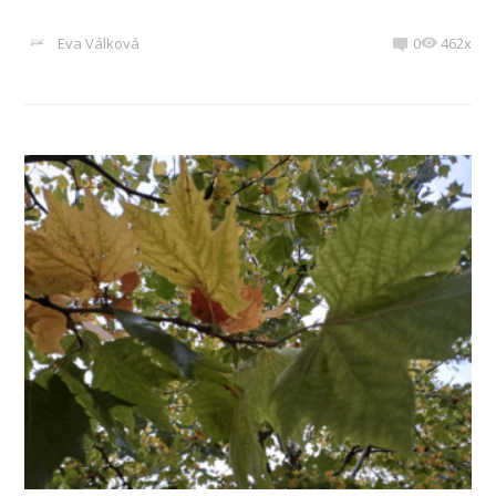
Eva Válková
0
462x