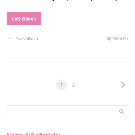
Celý článek
Eva Válková
0
419x
1
2