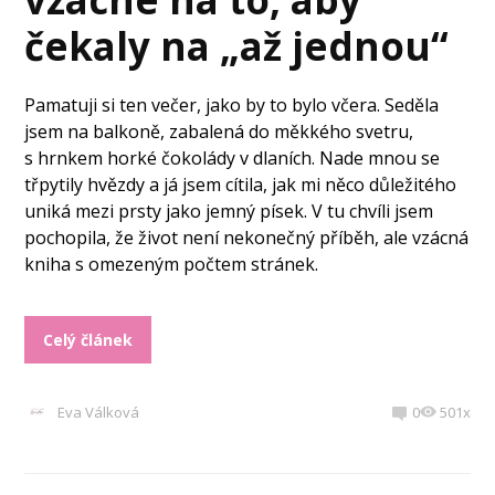
čekaly na „až jednou“
Pamatuji si ten večer, jako by to bylo včera. Seděla
jsem na balkoně, zabalená do měkkého svetru,
s hrnkem horké čokolády v dlaních. Nade mnou se
třpytily hvězdy a já jsem cítila, jak mi něco důležitého
uniká mezi prsty jako jemný písek. V tu chvíli jsem
pochopila, že život není nekonečný příběh, ale vzácná
kniha s omezeným počtem stránek.
Celý článek
Eva Válková
0
501x