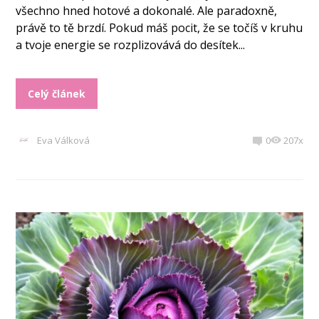
všechno hned hotové a dokonalé. Ale paradoxně,
právě to tě brzdí. Pokud máš pocit, že se točíš v kruhu
a tvoje energie se rozplizovává do desítek...
Celý článek
Eva Válková
0
207x