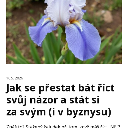
16.5. 2026
Jak se přestat bát říct
svůj názor a stát si
za svým (i v byznysu)
Znáš to? Stažený žaludek při tom, když máš říct „NE“?