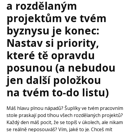
a rozdělaným
projektům ve tvém
byznysu je konec:
Nastav si priority,
které tě opravdu
posunou (a nebudou
jen další položkou
na tvém to-do listu)
Máš hlavu plnou nápadů? Šuplíky ve tvém pracovním
stole praskají pod tíhou všech rozdělaných projektů?
Každý den máš pocit, že se topíš v úkolech, ale nikam
se reálně neposouváš? Vím, jaké to je. Chceš mít