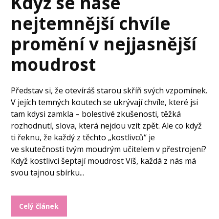
Když se naše
nejtemnější chvíle
promění v nejjasnější
moudrost
Představ si, že otevíráš starou skříň svých vzpomínek.
V jejích temných koutech se ukrývají chvíle, které jsi
tam kdysi zamkla – bolestivé zkušenosti, těžká
rozhodnutí, slova, která nejdou vzít zpět. Ale co když
ti řeknu, že každý z těchto „kostlivců“ je
ve skutečnosti tvým moudrým učitelem v přestrojení?
Když kostlivci šeptají moudrost Víš, každá z nás má
svou tajnou sbírku...
Celý článek