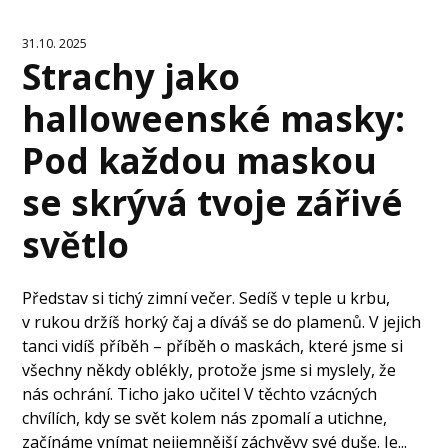
31.10. 2025
Strachy jako
halloweenské masky:
Pod každou maskou
se skrývá tvoje zářivé
světlo
Představ si tichý zimní večer. Sedíš v teple u krbu,
v rukou držíš horký čaj a díváš se do plamenů. V jejich
tanci vidíš příběh – příběh o maskách, které jsme si
všechny někdy oblékly, protože jsme si myslely, že
nás ochrání. Ticho jako učitel V těchto vzácných
chvílích, kdy se svět kolem nás zpomalí a utichne,
začínáme vnímat nejjemnější záchvěvy své duše. Je...