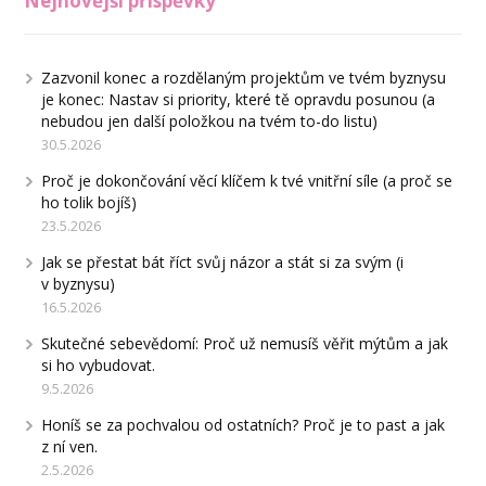
Nejnovější příspěvky
Zazvonil konec a rozdělaným projektům ve tvém byznysu
je konec: Nastav si priority, které tě opravdu posunou (a
nebudou jen další položkou na tvém to-do listu)
30.5.2026
Proč je dokončování věcí klíčem k tvé vnitřní síle (a proč se
ho tolik bojíš)
23.5.2026
Jak se přestat bát říct svůj názor a stát si za svým (i
v byznysu)
16.5.2026
Skutečné sebevědomí: Proč už nemusíš věřit mýtům a jak
si ho vybudovat.
9.5.2026
Honíš se za pochvalou od ostatních? Proč je to past a jak
z ní ven.
2.5.2026