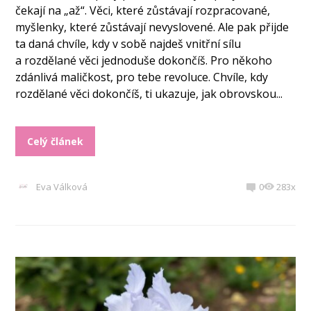
čekají na „až“. Věci, které zůstávají rozpracované,
myšlenky, které zůstávají nevyslovené. Ale pak přijde
ta daná chvíle, kdy v sobě najdeš vnitřní sílu
a rozdělané věci jednoduše dokončíš. Pro někoho
zdánlivá maličkost, pro tebe revoluce. Chvíle, kdy
rozdělané věci dokončíš, ti ukazuje, jak obrovskou...
Celý článek
Eva Válková
0
283x