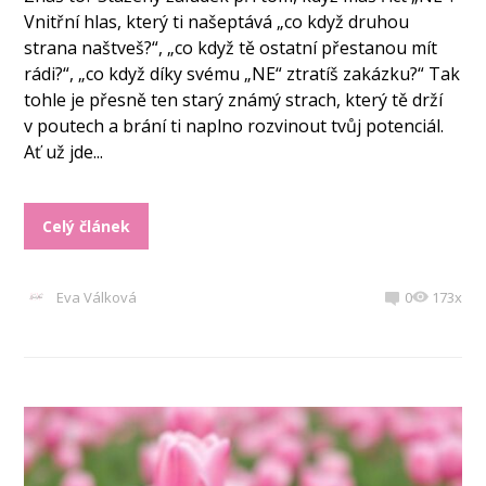
Vnitřní hlas, který ti našeptává „co když druhou
strana naštveš?“, „co když tě ostatní přestanou mít
rádi?“, „co když díky svému „NE“ ztratíš zakázku?“ Tak
tohle je přesně ten starý známý strach, který tě drží
v poutech a brání ti naplno rozvinout tvůj potenciál.
Ať už jde...
Celý článek
Eva Válková
0
173x