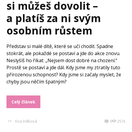
si můžeš dovolit –
a platíš za ni svým
osobním růstem
Představ si malé dítě, které se učí chodit. Spadne
stokrát, ale pokaždé se postaví a jde do akce znovu.
Neslyšíš ho říkat: „Nejsem dost dobré na chození.“
Prostě se postaví a jde dál. Kdy jsme my ztratily tuto
přirozenou schopnost? Kdy jsme si začaly myslet, že
chyby jsou něčím špatným?
Celý článek
Eva Válková
0
257x