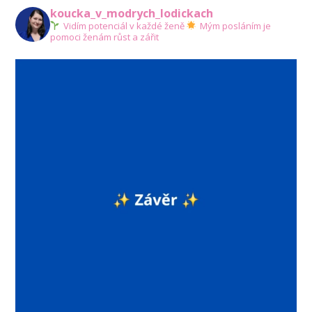
koucka_v_modrych_lodickach
Vidím potenciál v každé ženě
Mým posláním je
pomoci ženám růst a zářit