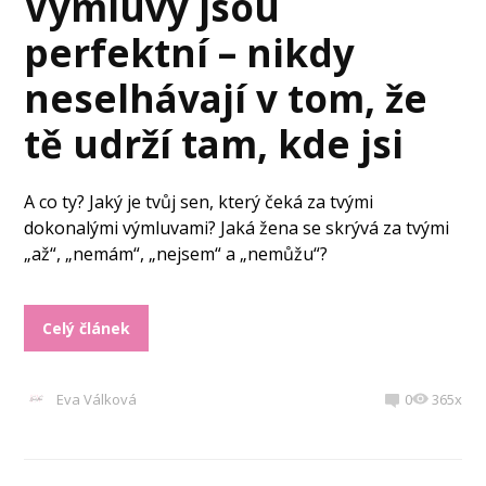
Výmluvy jsou
perfektní – nikdy
neselhávají v tom, že
tě udrží tam, kde jsi
A co ty? Jaký je tvůj sen, který čeká za tvými
dokonalými výmluvami? Jaká žena se skrývá za tvými
„až“, „nemám“, „nejsem“ a „nemůžu“?
Celý článek
Eva Válková
0
365x