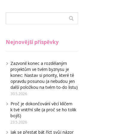
Nejnovější příspěvky
Zazvonil konec a rozdělaným
projektům ve tvém byznysu je
konec: Nastav si priority, které tě
opravdu posunou (a nebudou jen
další položkou na tvém to-do listu)
30.5.2026
Proč je dokončování věcí klíčem
k tvé vnitřní síle (a proč se ho tolik
bojíš)
23.5.2026
Jak se přestat bát říct svůj názor