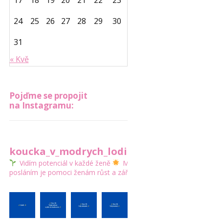
17
18
19
20
21
22
23
24
25
26
27
28
29
30
31
« Kvě
Pojďme se propojit
na Instagramu:
koucka_v_modrych_lodickach
Vidím potenciál v každé ženě
Mým
posláním je pomoci ženám růst a zářit