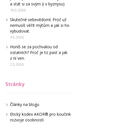
a stát si za svým (i v byznysu)
16.5.2026
Skutečné sebevědomí: Proč už
nemusíš věřit mýtům a jak si ho
vybudovat.
9.5.2026
Honíš se za pochvalou od
ostatních? Proč je to past a jak
z ní ven.
2.5.2026
Stránky
Články na blogu
Etický kodex AKOR® pro koučink
rozvoje osobnosti