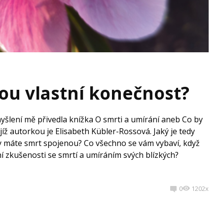
ou vlastní konečnost?
yšlení mě přivedla knížka O smrti a umírání aneb Co by
jejíž autorkou je Elisabeth Kübler-Rossová. Jaký je tedy
ty máte smrt spojenou? Co všechno se vám vybaví, když
í zkušenosti se smrtí a umíráním svých blízkých?
0
1202x