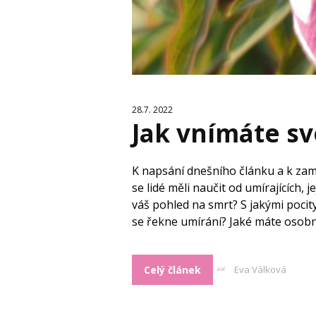
28.7. 2022
Jak vnímáte sv
K napsání dnešního článku a k zam
se lidé měli naučit od umírajících, 
váš pohled na smrt? S jakými poci
se řekne umírání? Jaké máte osobn
Celý článek
Eva Válková