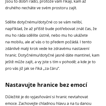
Jsou to dobří rádci, protože vám říkají, kam až
druhého necháte ve svém prostoru zajít.
Sdělte dotyčnému/dotyčné co se vám nelíbí,
například, že až příště bude potřebovat znát čas, že
mu ho ráda sdělíte ústně, nebo mu ho ukážete
na mobilu, ale ať vás o to předem požádá. I tento
zdánlivě malý krok vede ke zdravému nastavení
hranic. Dotyčnému/dotyčné jasně dáte mantinel, kam
ještě může zajít, a vy jste s tím v pohodě; a kde je to
pro vás již jak se říká „za čáru“.
Nastavujte hranice bez emocí
Důležité je do vyjasňování si hranic nevtahovat
emoce. Zachovejte chladnou hlavu a na tu danou