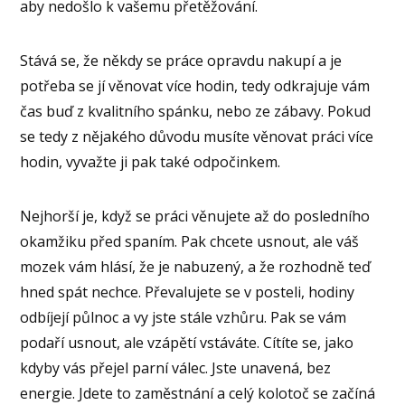
aby nedošlo k vašemu přetěžování.
Stává se, že někdy se práce opravdu nakupí a je
potřeba se jí věnovat více hodin, tedy odkrajuje vám
čas buď z kvalitního spánku, nebo ze zábavy. Pokud
se tedy z nějakého důvodu musíte věnovat práci více
hodin, vyvažte ji pak také odpočinkem.
Nejhorší je, když se práci věnujete až do posledního
okamžiku před spaním. Pak chcete usnout, ale váš
mozek vám hlásí, že je nabuzený, a že rozhodně teď
hned spát nechce. Převalujete se v posteli, hodiny
odbíjejí půlnoc a vy jste stále vzhůru. Pak se vám
podaří usnout, ale vzápětí vstáváte. Cítíte se, jako
kdyby vás přejel parní válec. Jste unavená, bez
energie. Jdete to zaměstnání a celý kolotoč se začíná