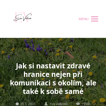
MENU
Jak si nastavit zdravé
hranice nejen při
komunikaci s okolím, ale
také k sobě samé
25.3. 2021
Eva Válková
1958x