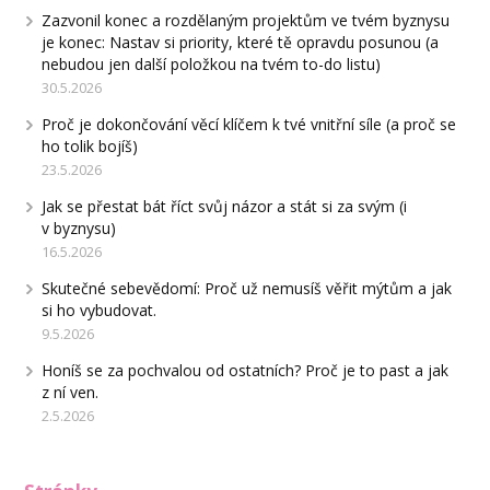
Zazvonil konec a rozdělaným projektům ve tvém byznysu
je konec: Nastav si priority, které tě opravdu posunou (a
nebudou jen další položkou na tvém to-do listu)
30.5.2026
Proč je dokončování věcí klíčem k tvé vnitřní síle (a proč se
ho tolik bojíš)
23.5.2026
Jak se přestat bát říct svůj názor a stát si za svým (i
v byznysu)
16.5.2026
Skutečné sebevědomí: Proč už nemusíš věřit mýtům a jak
si ho vybudovat.
9.5.2026
Honíš se za pochvalou od ostatních? Proč je to past a jak
z ní ven.
2.5.2026