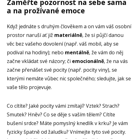
Zaměřte pozornost na sebe sama
a na prožívané emoce
Když jednáte s druhým člověkem a on vám váš osobní
prostor naruší ať již
materiálně
, že si půjčí danou
věc bez vašeho dovolení (např. váš mobil, aby se
podíval na hodiny); nebo
mentálně
, že vám do něj
začne vkládat své názory; či
emocionálně
, že na vás
začne přenášet své pocity (např. pocity viny), se
kterými nemáte vůbec nic společného; sledujte, jak se
vaše tělo projevuje.
Co cítíte? Jaké pocity vámi zmítají? Vztek? Strach?
Smutek? Hněv? Co se děje s vaším tělem? Cítíte
bušení srdce? Máte pomyslný knedlík v krku? Je vám
fyzicky špatně od žaludku? Vnímejte tyto své pocity.