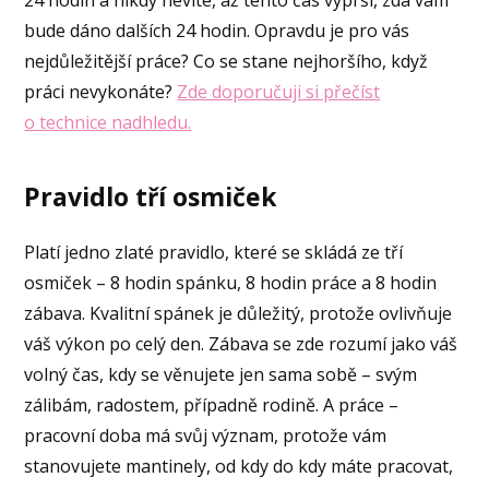
24 hodin a nikdy nevíte, až tento čas vyprší, zda vám
bude dáno dalších 24 hodin. Opravdu je pro vás
nejdůležitější práce? Co se stane nejhoršího, když
práci nevykonáte?
Zde doporučuji si přečíst
o technice nadhledu.
Pravidlo tří osmiček
Platí jedno zlaté pravidlo, které se skládá ze tří
osmiček – 8 hodin spánku, 8 hodin práce a 8 hodin
zábava. Kvalitní spánek je důležitý, protože ovlivňuje
váš výkon po celý den. Zábava se zde rozumí jako váš
volný čas, kdy se věnujete jen sama sobě – svým
zálibám, radostem, případně rodině. A práce –
pracovní doba má svůj význam, protože vám
stanovujete mantinely, od kdy do kdy máte pracovat,