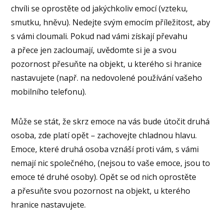
chvíli se oprostěte od jakýchkoliv emocí (vzteku,
smutku, hněvu). Nedejte svým emocím příležitost, aby
s vámi cloumali. Pokud nad vámi získají převahu
a přece jen zacloumají, uvědomte si je a svou
pozornost přesuňte na objekt, u kterého si hranice
nastavujete (např. na nedovolené používání vašeho
mobilního telefonu).
Může se stát, že skrz emoce na vás bude útočit druhá
osoba, zde platí opět – zachovejte chladnou hlavu.
Emoce, které druhá osoba vznáší proti vám, s vámi
nemají nic společného, (nejsou to vaše emoce, jsou to
emoce té druhé osoby). Opět se od nich oprostěte
a přesuňte svou pozornost na objekt, u kterého
hranice nastavujete.