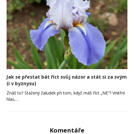
Jak se přestat bát říct svůj názor a stát si za svým
(i v byznysu)
Znáš to? Stažený žaludek při tom, když máš říct „NE“? Vnitřní
hlas,…
Komentáře