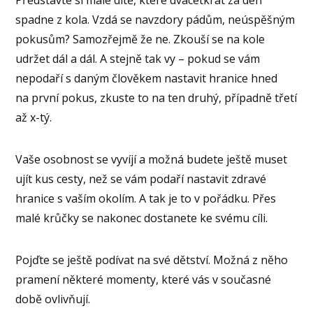
Představte si malé dítě, které dvacetkrát za den
spadne z kola. Vzdá se navzdory pádům, neúspěšným
pokusům? Samozřejmě že ne. Zkouší se na kole
udržet dál a dál. A stejně tak vy – pokud se vám
nepodaří s daným člověkem nastavit hranice hned
na první pokus, zkuste to na ten druhý, případně třetí
až x-tý.
Vaše osobnost se vyvíjí a možná budete ještě muset
ujít kus cesty, než se vám podaří nastavit zdravé
hranice s vaším okolím. A tak je to v pořádku. Přes
malé krůčky se nakonec dostanete ke svému cíli.
Pojďte se ještě podívat na své dětství. Možná z něho
pramení některé momenty, které vás v současné
době ovlivňují.