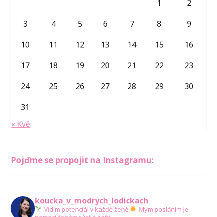
1
2
3
4
5
6
7
8
9
10
11
12
13
14
15
16
17
18
19
20
21
22
23
24
25
26
27
28
29
30
31
« Kvě
Pojďme se propojit na Instagramu:
koucka_v_modrych_lodickach
Vidím potenciál v každé ženě
Mým posláním je
pomoci ženám růst a zářit