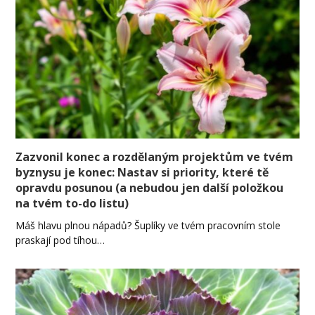
Zazvonil konec a rozdělaným projektům ve tvém
byznysu je konec: Nastav si priority, které tě
opravdu posunou (a nebudou jen další položkou
na tvém to-do listu)
Máš hlavu plnou nápadů? Šuplíky ve tvém pracovním stole
praskají pod tíhou…