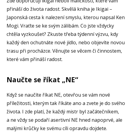
Zde doporučuji ikigai neboli maličkosti, které vám
přináší do života radost. Skvělá kniha je Ikigai –
Japonská cesta k nalezení smyslu, kterou napsal Ken
Mogi. Vraťte se ke svým zálibám. Co jste vždycky
chtěla vyzkoušet? Zkuste třeba týdenní výzvu, kdy
každý den ochutnáte nové jídlo, nebo objevíte novou
trasu při procházce. Věnujte se věcem či činnostem,
které vám přináší radost.
Naučte se říkat „NE“
Když se naučíte říkat NE, otevřou se vám nové
příležitosti, kterým tak říkáte ano a zvete je do svého
života. I zde platí, že každý mistr byl začátečníkem,
a ne vždy se podaří asertivní NE hned napoprvé, ale
malými krůčky ke svému cíli opravdu dojdete.