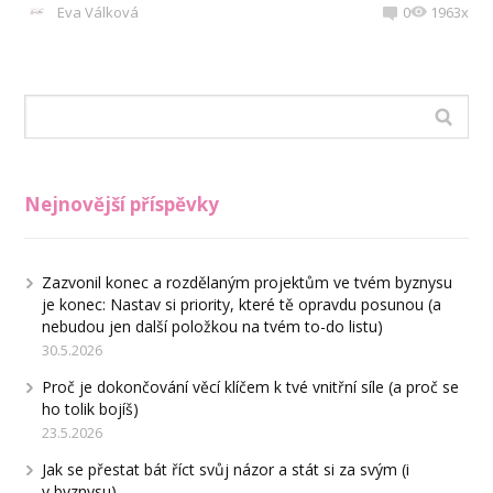
Eva Válková
0
1963x
Nejnovější příspěvky
Zazvonil konec a rozdělaným projektům ve tvém byznysu
je konec: Nastav si priority, které tě opravdu posunou (a
nebudou jen další položkou na tvém to-do listu)
30.5.2026
Proč je dokončování věcí klíčem k tvé vnitřní síle (a proč se
ho tolik bojíš)
23.5.2026
Jak se přestat bát říct svůj názor a stát si za svým (i
v byznysu)