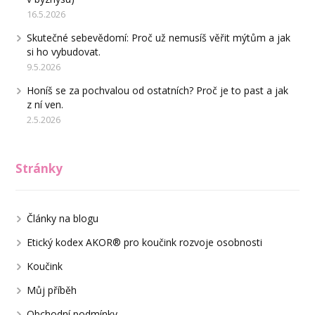
16.5.2026
Skutečné sebevědomí: Proč už nemusíš věřit mýtům a jak
si ho vybudovat.
9.5.2026
Honíš se za pochvalou od ostatních? Proč je to past a jak
z ní ven.
2.5.2026
Stránky
Články na blogu
Etický kodex AKOR® pro koučink rozvoje osobnosti
Koučink
Můj příběh
Obchodní podmínky