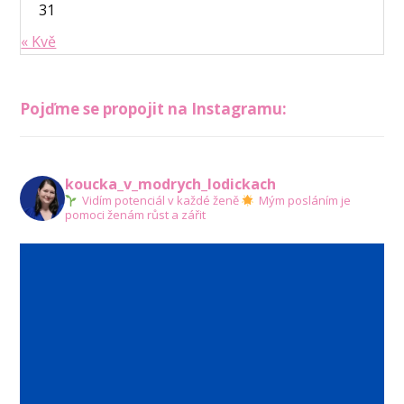
31
« Kvě
Pojďme se propojit na Instagramu:
koucka_v_modrych_lodickach
Vidím potenciál v každé ženě
Mým posláním je
pomoci ženám růst a zářit