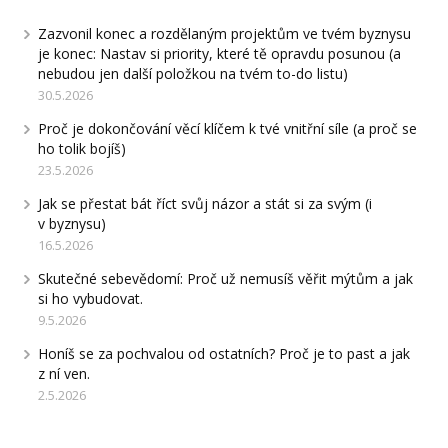
Zazvonil konec a rozdělaným projektům ve tvém byznysu
je konec: Nastav si priority, které tě opravdu posunou (a
nebudou jen další položkou na tvém to-do listu)
30.5.2026
Proč je dokončování věcí klíčem k tvé vnitřní síle (a proč se
ho tolik bojíš)
23.5.2026
Jak se přestat bát říct svůj názor a stát si za svým (i
v byznysu)
16.5.2026
Skutečné sebevědomí: Proč už nemusíš věřit mýtům a jak
si ho vybudovat.
9.5.2026
Honíš se za pochvalou od ostatních? Proč je to past a jak
z ní ven.
2.5.2026