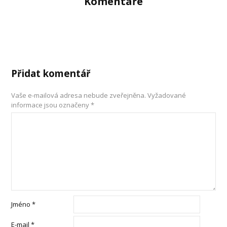
Komentáře
Přidat komentář
Vaše e-mailová adresa nebude zveřejněna.
Vyžadované
informace jsou označeny
*
Jméno
*
E-mail
*