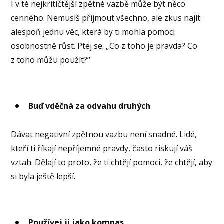
I v té nejkritičtější zpětné vazbě může být něco
cenného. Nemusíš přijmout všechno, ale zkus najít
alespoň jednu věc, která by ti mohla pomoci
osobnostně růst. Ptej se: „Co z toho je pravda? Co
z toho můžu použít?“
Buď vděčná za odvahu druhých
Dávat negativní zpětnou vazbu není snadné. Lidé,
kteří ti říkají nepříjemné pravdy, často riskují váš
vztah. Dělají to proto, že ti chtějí pomoci, že chtějí, aby
si byla ještě lepší.
Používej ji jako kompas