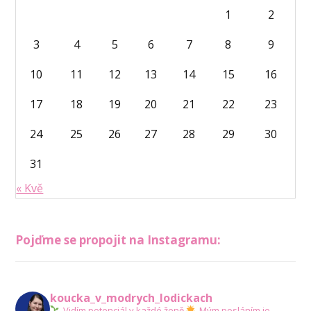
1
2
3
4
5
6
7
8
9
10
11
12
13
14
15
16
17
18
19
20
21
22
23
24
25
26
27
28
29
30
31
« Kvě
Pojďme se propojit na Instagramu:
koucka_v_modrych_lodickach
Vidím potenciál v každé ženě
Mým posláním je