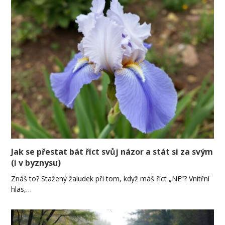
Jak se přestat bát říct svůj názor a stát si za svým
(i v byznysu)
Znáš to? Stažený žaludek při tom, když máš říct „NE“? Vnitřní
hlas,…