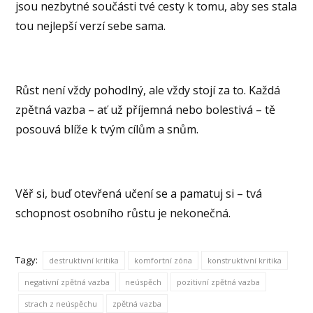
jsou nezbytné součásti tvé cesty k tomu, aby ses stala
tou nejlepší verzí sebe sama.
Růst není vždy pohodlný, ale vždy stojí za to. Každá
zpětná vazba – ať už příjemná nebo bolestivá – tě
posouvá blíže k tvým cílům a snům.
Věř si, buď otevřená učení se a pamatuj si – tvá
schopnost osobního růstu je nekonečná.
Tagy:
destruktivní kritika
komfortní zóna
konstruktivní kritika
negativní zpětná vazba
neúspěch
pozitivní zpětná vazba
strach z neúspěchu
zpětná vazba