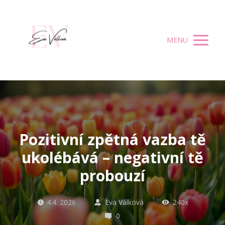
MENU
Pozitivní zpětná vazba tě
ukolébává – negativní tě
probouzí
4.4. 2026
Eva Válková
240x
0