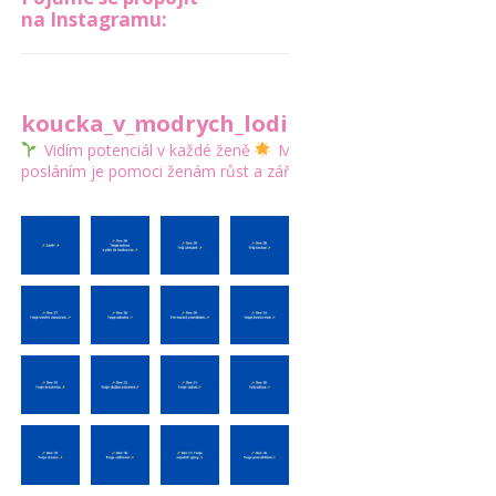
na Instagramu:
koucka_v_modrych_lodickach
Vidím potenciál v každé ženě
Mým
posláním je pomoci ženám růst a zářit