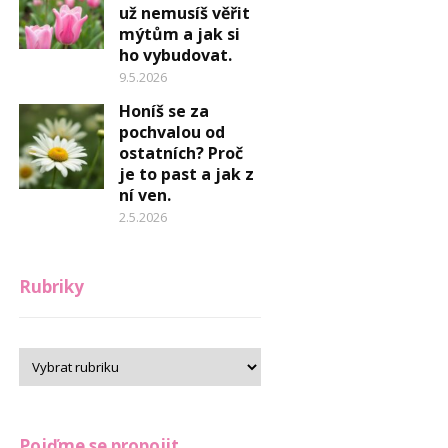
už nemusíš věřit
mýtům a jak si
ho vybudovat.
9.5.2026
Honíš se za
pochvalou od
ostatních? Proč
je to past a jak z
ní ven.
2.5.2026
Rubriky
Pojďme se propojit