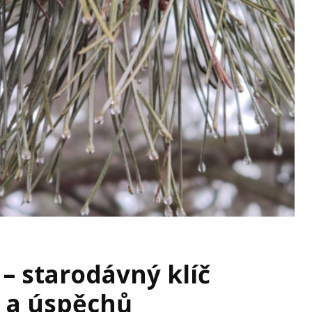
 – starodávný klíč
ů a úspěchů