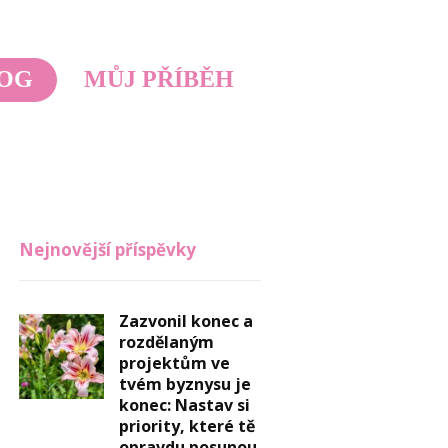
OG
MŮJ PŘÍBĚH
Nejnovější příspěvky
Zazvonil konec a
rozdělaným
projektům ve
tvém byznysu je
konec: Nastav si
priority, které tě
opravdu posunou