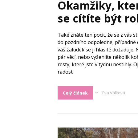
Okamžiky, kter
se cítíte být 
Také znáte ten pocit, že se z vás s
do pozdního odpoledne, případně d
váš žaludek se jí hlasitě dožaduje. 
pár věcí, nebo vyžehlíte několik k
resty, které jste v týdnu nestihly.
radost.
Celý článek
Eva Válková