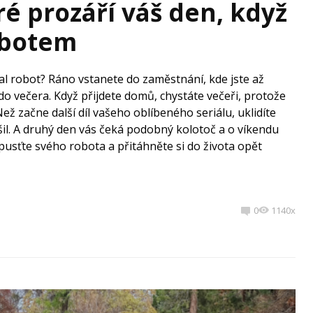
é prozáří váš den, když
robotem
tal robot? Ráno vstanete do zaměstnání, kde jste až
o večera. Když přijdete domů, chystáte večeři, protože
Než začne další díl vašeho oblíbeného seriálu, uklidíte
ošil. A druhý den vás čeká podobný kolotoč a o víkendu
 Opusťte svého robota a přitáhněte si do života opět
0
1140x