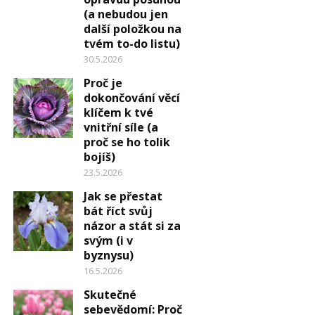
(a nebudou jen
další položkou na
tvém to-do listu)
30.5.2026
Proč je
dokončování věcí
klíčem k tvé
vnitřní síle (a
proč se ho tolik
bojíš)
23.5.2026
Jak se přestat
bát říct svůj
názor a stát si za
svým (i v
byznysu)
16.5.2026
Skutečné
sebevědomí: Proč