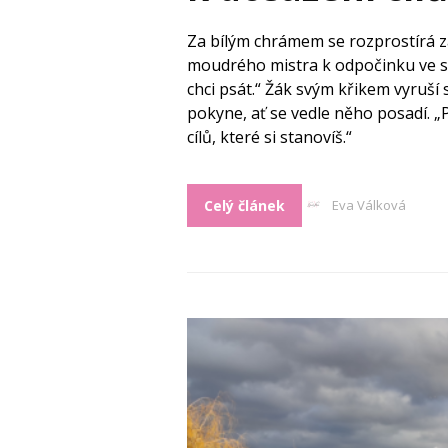
Za bílým chrámem se rozprostírá z
moudrého mistra k odpočinku ve stín
chci psát.“ Žák svým křikem vyruší
pokyne, ať se vedle něho posadí. „
cílů, které si stanovíš.“
Celý článek
Eva Válková