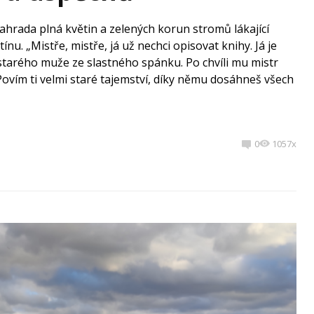
ahrada plná květin a zelených korun stromů lákající
u. „Mistře, mistře, já už nechci opisovat knihy. Já je
 starého muže ze slastného spánku. Po chvíli mu mistr
Povím ti velmi staré tajemství, díky němu dosáhneš všech
0
1057x