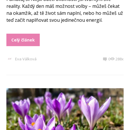
reality. Každý den máš možnost volby – můžeš čekat
na okamžik, až tě život sám naplní, nebo ho můžeš už
teď začít naplňovat svou jedinečnou energií.
Celý článek
Eva Válková
0
288x