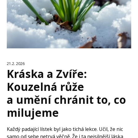
21.2. 2026
Kráska a Zvíře:
Kouzelná růže
a umění chránit to, co
milujeme
Každý padající lístek byl jako tichá lekce. Učil, že nic
samo od sebe netrvá věčně. Že i ta nejsilnější láska