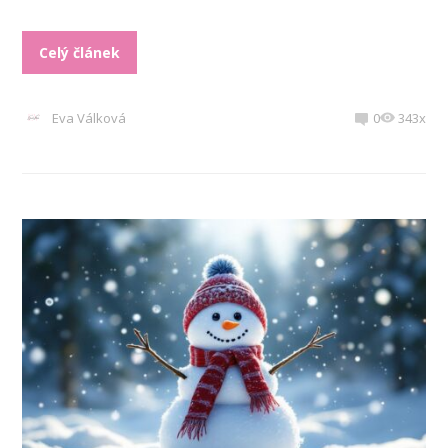
Celý článek
Eva Válková
0
343x