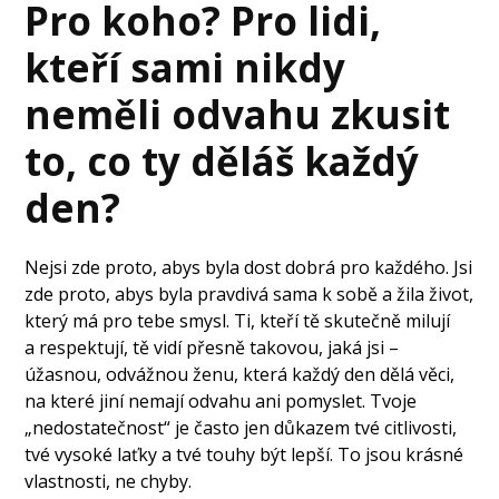
Pro koho? Pro lidi,
kteří sami nikdy
neměli odvahu zkusit
to, co ty děláš každý
den?
Nejsi zde proto, abys byla dost dobrá pro každého. Jsi
zde proto, abys byla pravdivá sama k sobě a žila život,
který má pro tebe smysl. Ti, kteří tě skutečně milují
a respektují, tě vidí přesně takovou, jaká jsi –
úžasnou, odvážnou ženu, která každý den dělá věci,
na které jiní nemají odvahu ani pomyslet. Tvoje
„nedostatečnost“ je často jen důkazem tvé citlivosti,
tvé vysoké laťky a tvé touhy být lepší. To jsou krásné
vlastnosti, ne chyby.