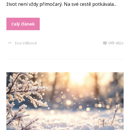
život není vždy přímočarý. Na své cestě potkávala...
Celý článek
Eva Válková
0
482x