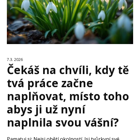
7.3. 2026
Čekáš na chvíli, kdy tě
tvá práce začne
naplňovat, místo toho
abys ji už nyní
naplnila svou vášní?
Pamatuj si: Nejsi obětí okolností. Jsi tvůrkyní své