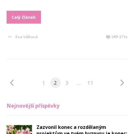
Celý článek
Eva Válková
0
371x
1
2
3
…
11
Nejnovější příspěvky
Zazvonil konec a rozdělaným
projektům ve tvém byznysu je konec: