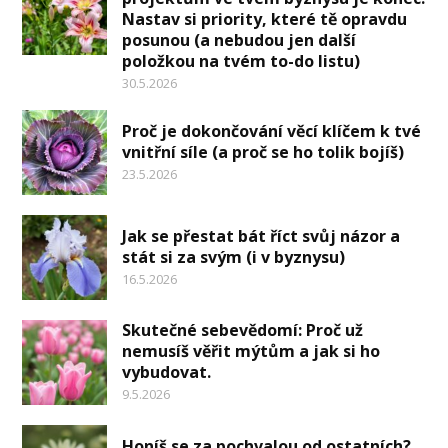
Nastav si priority, které tě opravdu
posunou (a nebudou jen další
položkou na tvém to-do listu)
30.5.2026
Proč je dokončování věcí klíčem k tvé
vnitřní síle (a proč se ho tolik bojíš)
23.5.2026
Jak se přestat bát říct svůj názor a
stát si za svým (i v byznysu)
16.5.2026
Skutečné sebevědomí: Proč už
nemusíš věřit mýtům a jak si ho
vybudovat.
9.5.2026
Honíš se za pochvalou od ostatních?