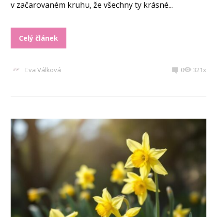
v začarovaném kruhu, že všechny ty krásné...
Celý článek
Eva Válková
0
321x