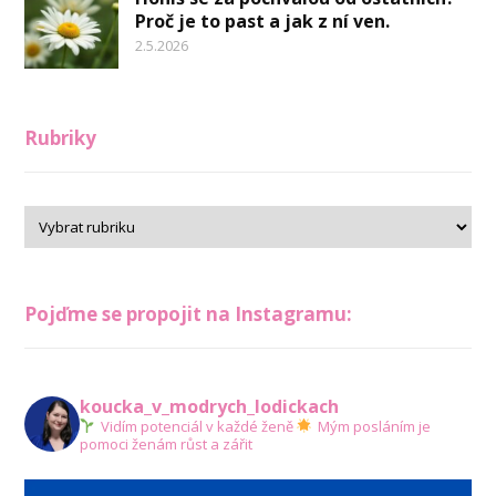
Proč je to past a jak z ní ven.
2.5.2026
Rubriky
Pojďme se propojit na Instagramu:
koucka_v_modrych_lodickach
Vidím potenciál v každé ženě
Mým posláním je
pomoci ženám růst a zářit