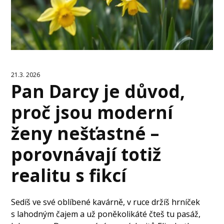
21.3. 2026
Pan Darcy je důvod,
proč jsou moderní
ženy nešťastné –
porovnávají totiž
realitu s fikcí
Sedíš ve své oblíbené kavárně, v ruce držíš hrníček
s lahodným čajem a už poněkolikáté čteš tu pasáž,