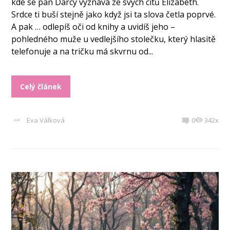
kde se pan Darcy vyznává ze svých citů Elizabeth.
Srdce ti buší stejně jako když jsi ta slova četla poprvé.
A pak … odlepíš oči od knihy a uvidíš jeho –
pohledného muže u vedlejšího stolečku, který hlasitě
telefonuje a na tričku má skvrnu od...
Celý článek
Eva Válková
0
342x