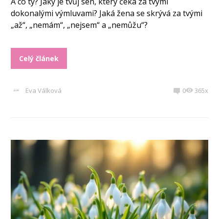
A co ty? Jaký je tvůj sen, který čeká za tvými
dokonalými výmluvami? Jaká žena se skrývá za tvými
„až“, „nemám“, „nejsem“ a „nemůžu“?
Celý článek
Eva Válková
0
365x