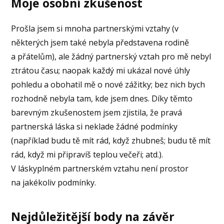
Moje osobní zkušenost
Prošla jsem si mnoha partnerskými vztahy (v
některých jsem také nebyla představena rodině
a přátelům), ale žádný partnerský vztah pro mě nebyl
ztrátou času; naopak každý mi ukázal nové úhly
pohledu a obohatil mě o nové zážitky; bez nich bych
rozhodně nebyla tam, kde jsem dnes. Díky těmto
barevným zkušenostem jsem zjistila, že pravá
partnerská láska si neklade žádné podmínky
(například budu tě mít rád, když zhubneš; budu tě mít
rád, když mi připravíš teplou večeři; atd.).
V láskyplném partnerském vztahu není prostor
na jakékoliv podmínky.
Nejdůležitější body na závěr