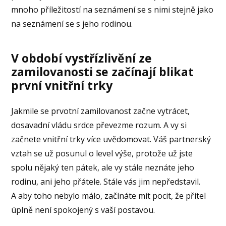
mnoho příležitostí na seznámení se s nimi stejně jako
na seznámení se s jeho rodinou.
V období vystřízlivění ze
zamilovanosti se začínají blikat
první vnitřní trky
Jakmile se prvotní zamilovanost začne vytrácet,
dosavadní vládu srdce převezme rozum. A vy si
začnete vnitřní trky více uvědomovat. Váš partnerský
vztah se už posunul o level výše, protože už jste
spolu nějaký ten pátek, ale vy stále neznáte jeho
rodinu, ani jeho přátele. Stále vás jim nepředstavil.
A aby toho nebylo málo, začínáte mít pocit, že přítel
úplně není spokojený s vaší postavou.