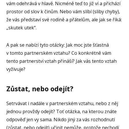
vám odehrává v hlavě. Nicméně teď to již ví a přichází
prostor od slov k činům. Nebo vám slíbí (sliby chyby),
že vás představí své rodině a přátelům, ale jak se říká:
„skutek utek“.
A pak se nabízí tyto otázky: Jak moc jste šťastná
v tomto partnerském vztahu? Co konkrétně vám
tento partnerství vztah přináší? Jak vás tento vztah
vyživuje?
Zůstat, nebo odejít?
Setrvávat i nadále v partnerském vztahu, nebo z něj
jednou provždy odejít? Toť otázka, na kterou znáte
odpověď jen vy sama. Nikdo jiný za vás rozhodnutí
(zůstat, nebo odejít) učinit nemůže, protože nechodí