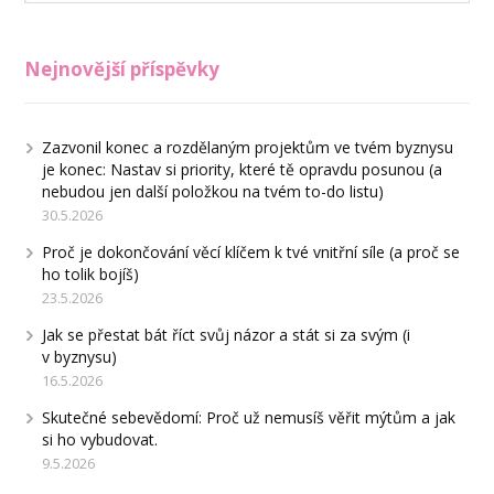
Nejnovější příspěvky
Zazvonil konec a rozdělaným projektům ve tvém byznysu
je konec: Nastav si priority, které tě opravdu posunou (a
nebudou jen další položkou na tvém to-do listu)
30.5.2026
Proč je dokončování věcí klíčem k tvé vnitřní síle (a proč se
ho tolik bojíš)
23.5.2026
Jak se přestat bát říct svůj názor a stát si za svým (i
v byznysu)
16.5.2026
Skutečné sebevědomí: Proč už nemusíš věřit mýtům a jak
si ho vybudovat.
9.5.2026