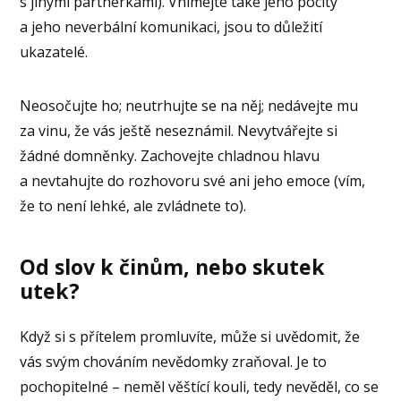
s jinými partnerkami). Vnímejte také jeho pocity
a jeho neverbální komunikaci, jsou to důležití
ukazatelé.
Neosočujte ho; neutrhujte se na něj; nedávejte mu
za vinu, že vás ještě neseznámil. Nevytvářejte si
žádné domněnky. Zachovejte chladnou hlavu
a nevtahujte do rozhovoru své ani jeho emoce (vím,
že to není lehké, ale zvládnete to).
Od slov k činům, nebo skutek
utek?
Když si s přítelem promluvíte, může si uvědomit, že
vás svým chováním nevědomky zraňoval. Je to
pochopitelné – neměl věštící kouli, tedy nevěděl, co se