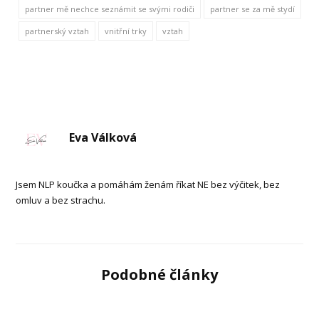
partner mě nechce seznámit se svými rodiči
partner se za mě stydí
partnerský vztah
vnitřní trky
vztah
Eva Válková
Jsem NLP koučka a pomáhám ženám říkat NE bez výčitek, bez
omluv a bez strachu.
Podobné články