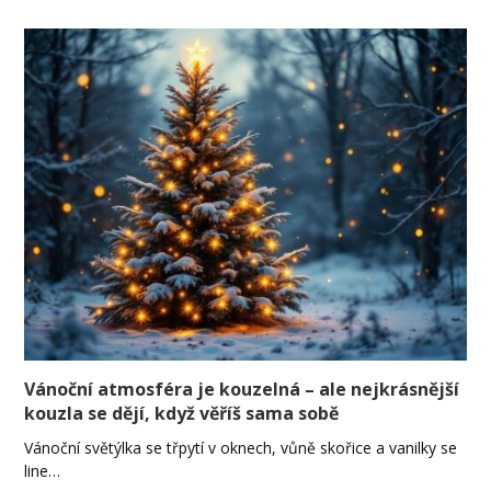
Vánoční atmosféra je kouzelná – ale nejkrásnější
kouzla se dějí, když věříš sama sobě
Vánoční světýlka se třpytí v oknech, vůně skořice a vanilky se
line…