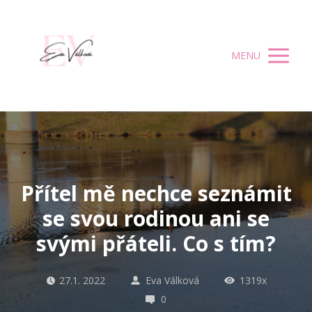
MENU
Přítel mě nechce seznámit
se svou rodinou ani se
svými přáteli. Co s tím?
27.1. 2022
Eva Válková
1319x
0