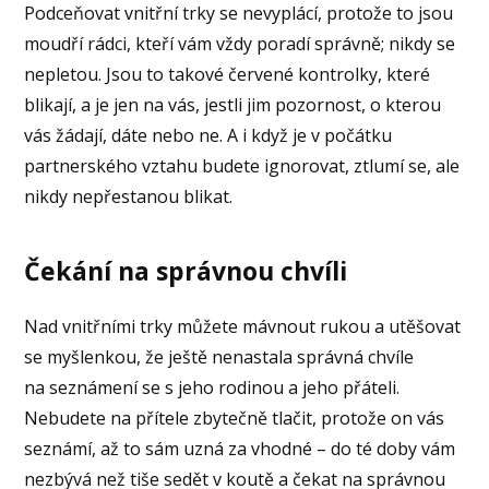
Podceňovat vnitřní trky se nevyplácí, protože to jsou
moudří rádci, kteří vám vždy poradí správně; nikdy se
nepletou. Jsou to takové červené kontrolky, které
blikají, a je jen na vás, jestli jim pozornost, o kterou
vás žádají, dáte nebo ne. A i když je v počátku
partnerského vztahu budete ignorovat, ztlumí se, ale
nikdy nepřestanou blikat.
Čekání na správnou chvíli
Nad vnitřními trky můžete mávnout rukou a utěšovat
se myšlenkou, že ještě nenastala správná chvíle
na seznámení se s jeho rodinou a jeho přáteli.
Nebudete na přítele zbytečně tlačit, protože on vás
seznámí, až to sám uzná za vhodné – do té doby vám
nezbývá než tiše sedět v koutě a čekat na správnou