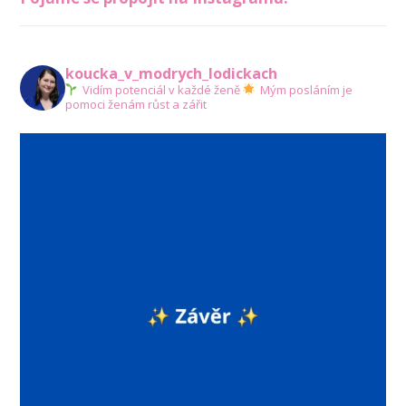
koucka_v_modrych_lodickach
Vidím potenciál v každé ženě
Mým posláním je
pomoci ženám růst a zářit