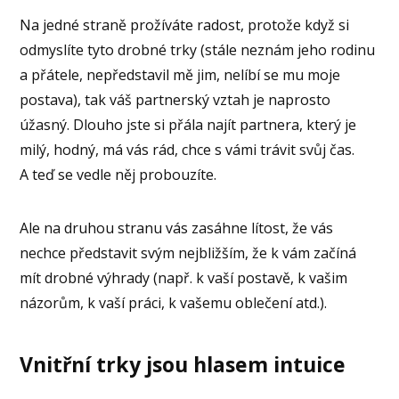
Na jedné straně prožíváte radost, protože když si
odmyslíte tyto drobné trky (stále neznám jeho rodinu
a přátele, nepředstavil mě jim, nelíbí se mu moje
postava), tak váš partnerský vztah je naprosto
úžasný. Dlouho jste si přála najít partnera, který je
milý, hodný, má vás rád, chce s vámi trávit svůj čas.
A teď se vedle něj probouzíte.
Ale na druhou stranu vás zasáhne lítost, že vás
nechce představit svým nejbližším, že k vám začíná
mít drobné výhrady (např. k vaší postavě, k vašim
názorům, k vaší práci, k vašemu oblečení atd.).
Vnitřní trky jsou hlasem intuice