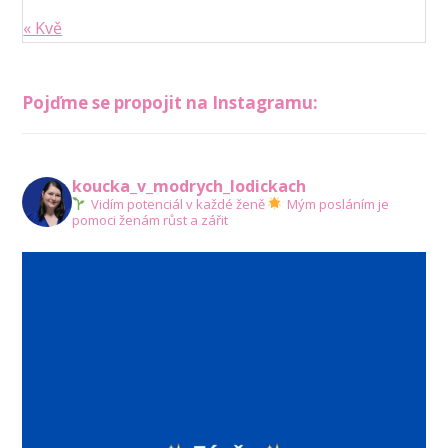
« Kvě
Pojďme se propojit na Instagramu:
koucka_v_modrych_lodickach
Vidím potenciál v každé ženě
Mým posláním je
pomoci ženám růst a zářit