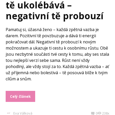
tě ukolébává –
negativní tě probouzí
Pamatuj si, úžasná ženo – každá zpětná vazba je
darem. Pozitivní tě povzbuzuje a dává ti energii
pokračovat dál. Negativní tě probouzí k novým
možnostem a ukazuje ti cestu k osobnímu růstu. Obě
jsou nezbytné součásti tvé cesty k tomu, aby ses stala
tou nejlepší verzí sebe sama. Růst není vždy
pohodlný, ale vždy stojí za to. Každá zpětná vazba – ať
už příjemná nebo bolestivá – tě posouvá blíže k tvým
cílům a snům.
Celý článek
Eva Válková
0
238x