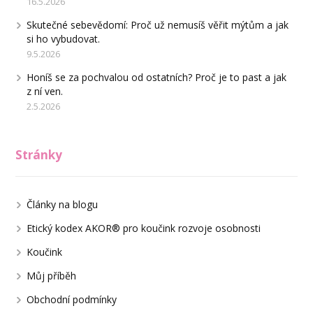
16.5.2026
Skutečné sebevědomí: Proč už nemusíš věřit mýtům a jak
si ho vybudovat.
9.5.2026
Honíš se za pochvalou od ostatních? Proč je to past a jak
z ní ven.
2.5.2026
Stránky
Články na blogu
Etický kodex AKOR® pro koučink rozvoje osobnosti
Koučink
Můj příběh
Obchodní podmínky