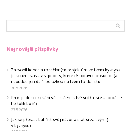
Nejnovější příspěvky
Zazvonil konec a rozdělaným projektům ve tvém byznysu
je konec: Nastav si priority, které tě opravdu posunou (a
nebudou jen další položkou na tvém to-do listu)
30.5.2026
Proč je dokončování věcí klíčem k tvé vnitřní síle (a proč se
ho tolik bojíš)
23.5.2026
Jak se přestat bát říct svůj názor a stát si za svým (i
v byznysu)