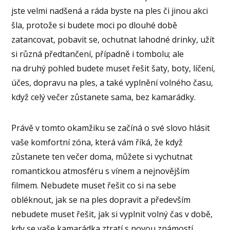
jste velmi nadšená a ráda byste na ples či jinou akci
šla, protože si budete moci po dlouhé době
zatancovat, pobavit se, ochutnat lahodné drinky, užít
si různá předtančení, případně i tombolu; ale
na druhý pohled budete muset řešit šaty, boty, líčení,
účes, dopravu na ples, a také vyplnění volného času,
když celý večer zůstanete sama, bez kamarádky.
Právě v tomto okamžiku se začíná o své slovo hlásit
vaše komfortní zóna, která vám říká, že když
zůstanete ten večer doma, můžete si vychutnat
romantickou atmosféru s vínem a nejnovějším
filmem. Nebudete muset řešit co si na sebe
obléknout, jak se na ples dopravit a především
nebudete muset řešit, jak si vyplnit volný čas v době,
kdy se vaše kamarádka ztratí s novou známostí.