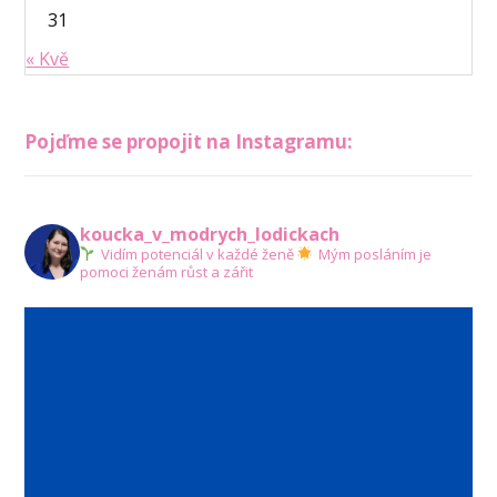
31
« Kvě
Pojďme se propojit na Instagramu:
koucka_v_modrych_lodickach
Vidím potenciál v každé ženě
Mým posláním je
pomoci ženám růst a zářit