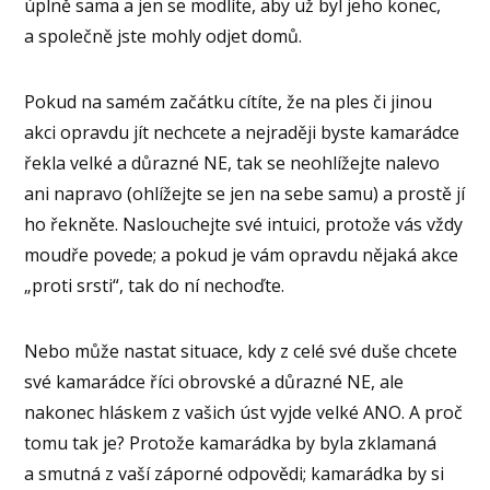
úplně sama a jen se modlíte, aby už byl jeho konec,
a společně jste mohly odjet domů.
Pokud na samém začátku cítíte, že na ples či jinou
akci opravdu jít nechcete a nejraději byste kamarádce
řekla velké a důrazné NE, tak se neohlížejte nalevo
ani napravo (ohlížejte se jen na sebe samu) a prostě jí
ho řekněte. Naslouchejte své intuici, protože vás vždy
moudře povede; a pokud je vám opravdu nějaká akce
„proti srsti“, tak do ní nechoďte.
Nebo může nastat situace, kdy z celé své duše chcete
své kamarádce říci obrovské a důrazné NE, ale
nakonec hláskem z vašich úst vyjde velké ANO. A proč
tomu tak je? Protože kamarádka by byla zklamaná
a smutná z vaší záporné odpovědi; kamarádka by si