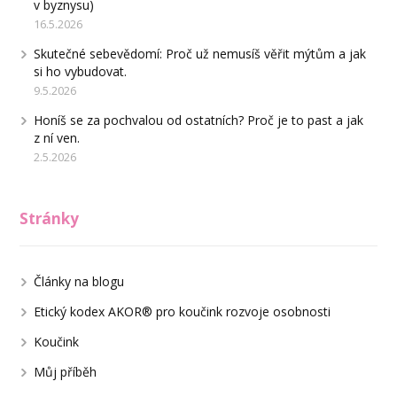
v byznysu)
16.5.2026
Skutečné sebevědomí: Proč už nemusíš věřit mýtům a jak
si ho vybudovat.
9.5.2026
Honíš se za pochvalou od ostatních? Proč je to past a jak
z ní ven.
2.5.2026
Stránky
Články na blogu
Etický kodex AKOR® pro koučink rozvoje osobnosti
Koučink
Můj příběh