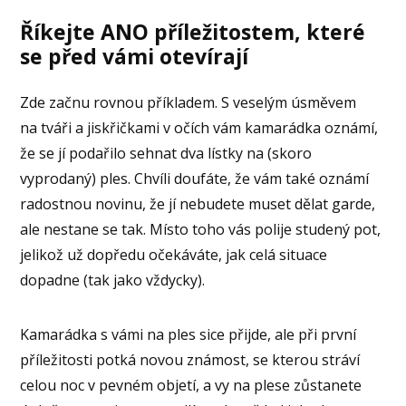
Říkejte ANO příležitostem, které
se před vámi otevírají
Zde začnu rovnou příkladem. S veselým úsměvem
na tváři a jiskřičkami v očích vám kamarádka oznámí,
že se jí podařilo sehnat dva lístky na (skoro
vyprodaný) ples. Chvíli doufáte, že vám také oznámí
radostnou novinu, že jí nebudete muset dělat garde,
ale nestane se tak. Místo toho vás polije studený pot,
jelikož už dopředu očekáváte, jak celá situace
dopadne (tak jako vždycky).
Kamarádka s vámi na ples sice přijde, ale při první
příležitosti potká novou známost, se kterou stráví
celou noc v pevném objetí, a vy na plese zůstanete