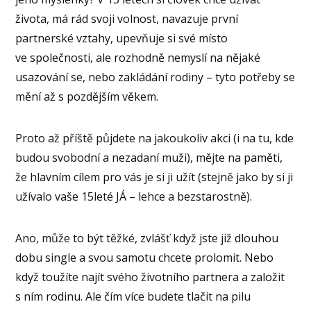
života, má rád svoji volnost, navazuje první
partnerské vztahy, upevňuje si své místo
ve společnosti, ale rozhodně nemyslí na nějaké
usazování se, nebo zakládání rodiny – tyto potřeby se
mění až s pozdějším věkem.
Proto až příště půjdete na jakoukoliv akci (i na tu, kde
budou svobodní a nezadaní muži), mějte na paměti,
že hlavním cílem pro vás je si ji užít (stejně jako by si ji
užívalo vaše 15leté JÁ – lehce a bezstarostně).
Ano, může to být těžké, zvlášť když jste již dlouhou
dobu single a svou samotu chcete prolomit. Nebo
když toužíte najít svého životního partnera a založit
s ním rodinu. Ale čím více budete tlačit na pilu