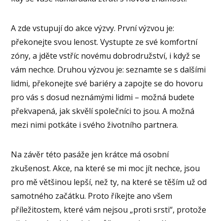
A zde vstupují do akce výzvy. První výzvou je:
překonejte svou lenost. Vystupte ze své komfortní
zóny, a jděte vstříc novému dobrodružství, i když se
vám nechce. Druhou výzvou je: seznamte se s dalšími
lidmi, překonejte své bariéry a zapojte se do hovoru
pro vás s dosud neznámými lidmi – možná budete
překvapená, jak skvělí společníci to jsou. A možná
mezi nimi potkáte i svého životního partnera.
Na závěr této pasáže jen krátce má osobní
zkušenost. Akce, na které se mi moc jít nechce, jsou
pro mě většinou lepší, než ty, na které se těším už od
samotného začátku. Proto říkejte ano všem
příležitostem, které vám nejsou „proti srsti“, protože