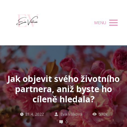
MENU
Jak objevit svého životního
partnera, aniž byste ho
cíleně hledala?
21.4. 2022
Eva Válková
570x
0