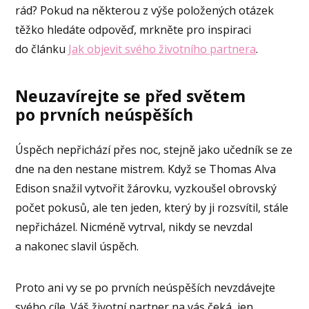
rád? Pokud na některou z výše položených otázek
těžko hledáte odpověď, mrkněte pro inspiraci
do článku
Jak objevit svého životního partnera
.
Neuzavírejte se před světem
po prvních neúspěších
Úspěch nepřichází přes noc, stejně jako učedník se ze
dne na den nestane mistrem. Když se Thomas Alva
Edison snažil vytvořit žárovku, vyzkoušel obrovský
počet pokusů, ale ten jeden, který by ji rozsvítil, stále
nepřicházel. Nicméně vytrval, nikdy se nevzdal
a nakonec slavil úspěch.
Proto ani vy se po prvních neúspěších nevzdávejte
svého cíle. Váš životní partner na vás čeká, jen