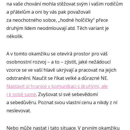
na vaše chování mohla stěžovat svým i vašim rodičům
a přátelům a oni by vás pak považovali
za neochotného sobce, „hodné holčičky“ přece
druhým lidem neodmlouvají atd. Těch variant je
několik.
A v tomto okamžiku se otevírá prostor pro váš
osobnostní rozvoj – a to – zjistit, jaké nežádoucí
vzorce se ve vaší hlavě ukrývají a pracovat na jejich
odstranění. Naučit se říkat velké a důrazné NE.
Nastavit si hranice v komunikaci s druhými, ale
i k sobě samé
. Zvyšovat si své sebevědomí
a sebedůvěru. Poznat svou vlastní cenu a nikdy z ní
neslevovat.
Nebo může nastat i tato situace. V prvním okamžiku