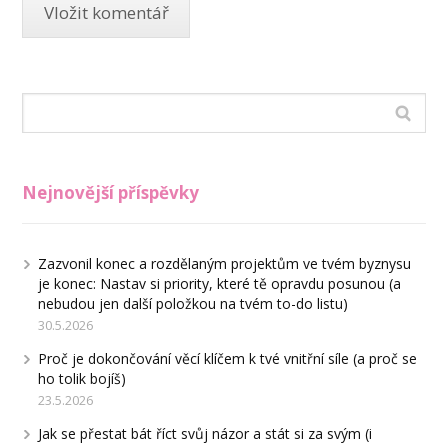
Nejnovější příspěvky
Zazvonil konec a rozdělaným projektům ve tvém byznysu
je konec: Nastav si priority, které tě opravdu posunou (a
nebudou jen další položkou na tvém to-do listu)
30.5.2026
Proč je dokončování věcí klíčem k tvé vnitřní síle (a proč se
ho tolik bojíš)
23.5.2026
Jak se přestat bát říct svůj názor a stát si za svým (i