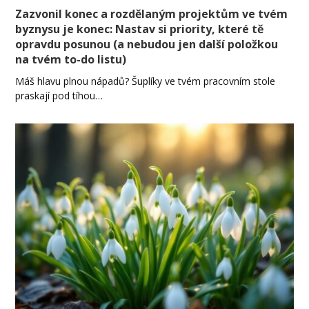
Zazvonil konec a rozdělaným projektům ve tvém
byznysu je konec: Nastav si priority, které tě
opravdu posunou (a nebudou jen další položkou
na tvém to-do listu)
Máš hlavu plnou nápadů? Šuplíky ve tvém pracovním stole
praskají pod tíhou…