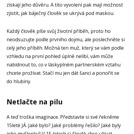
získají jeho důvěru. A tito vyvolení pak mají možnost
zjistit, jak báječný člověk se ukrývá pod maskou.
Každý člověk píše svůj životní příběh, proto ho
neodsuzujte podle prvního dojmu, ale poslechněte si
celý jeho příběh. Možná ten muž, který se vám podle
vzhledu na první pohled úplně nelíbí, vám může
nabídnout to, co v láskyplném partnerském vztahu
chcete prožívat. Stačí mu jen dát šanci a ponořit se
do hlubiny.
Netlačte na pilu
A teď troška imaginace. Představte si své řekněme
15leté JÁ. Jaké bylo? Jaké problémy řešilo? Jaké byly
jeho myšlenky? V 15 letech si člověk chce užívat