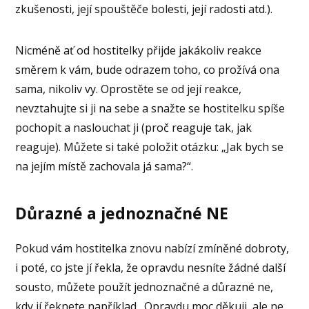
zkušenosti, její spouštěče bolesti, její radosti atd.).
Nicméně ať od hostitelky přijde jakákoliv reakce
směrem k vám, bude odrazem toho, co prožívá ona
sama, nikoliv vy. Oprostěte se od její reakce,
nevztahujte si ji na sebe a snažte se hostitelku spíše
pochopit a naslouchat ji (proč reaguje tak, jak
reaguje). Můžete si také položit otázku: „Jak bych se
na jejím místě zachovala já sama?“.
Důrazné a jednoznačné NE
Pokud vám hostitelka znovu nabízí zmíněné dobroty,
i poté, co jste jí řekla, že opravdu nesníte žádné další
sousto, můžete použít jednoznačné a důrazné ne,
kdy jí řeknete například „Opravdu moc děkuji, ale ne,