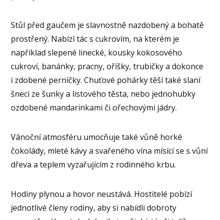
Stůl před gaučem je slavnostně nazdobený a bohatě
prostřený. Nabízí tác s cukrovím, na kterém je
například slepené linecké, kousky kokosového
cukroví, banánky, pracny, oříšky, trubičky a dokonce
i zdobené perníčky. Chuťové pohárky těší také slaní
šneci ze šunky a listového těsta, nebo jednohubky
ozdobené mandarinkami či ořechovými jádry.
Vánoční atmosféru umocňuje také vůně horké
čokolády, mleté kávy a svařeného vína mísící se s vůní
dřeva a teplem vyzařujícím z rodinného krbu.
Hodiny plynou a hovor neustává. Hostitelé pobízí
jednotlivé členy rodiny, aby si nabídli dobroty