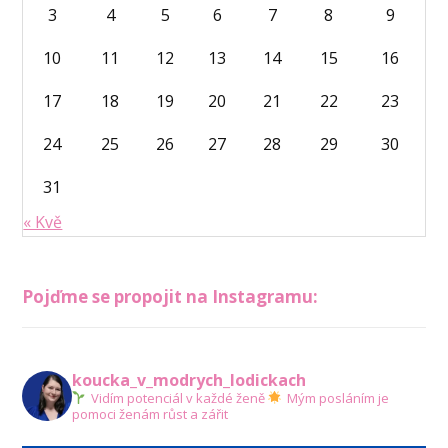
3
4
5
6
7
8
9
10
11
12
13
14
15
16
17
18
19
20
21
22
23
24
25
26
27
28
29
30
31
« Kvě
Pojďme se propojit na Instagramu:
koucka_v_modrych_lodickach
Vidím potenciál v každé ženě
Mým posláním je
pomoci ženám růst a zářit