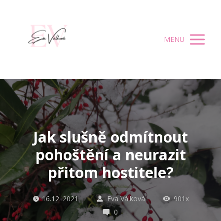
MENU
Jak slušně odmítnout
pohoštění a neurazit
přitom hostitele?
16.12. 2021
Eva Válková
901x
0