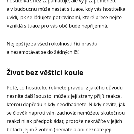
hostitelka si lež zapamatuje, ale vy ji zapomenete;
a v budoucnu může nastat situace, kdy vás hostitelka
uvidí, jak se ládujete potravinami, které přece nejíte.
Vzniklá situace pro vás obě bude nepříjemná.
Nejlepší je za všech okolností říci pravdu
a nezamotávat se do žádných lží.
Život bez věštící koule
Poté, co hostitelce řeknete pravdu, z jakého důvodu
nesníte další sousto, může z její strany přijít reakce,
kterou dopředu nikdy neodhadnete. Nikdy nevíte, jak
se člověk naproti vám zachová; nemůžete skutečnou
reakci nijak předpokládat; protože nekráčíte v jejích
botách jejím životem (nemáte a ani neznáte její