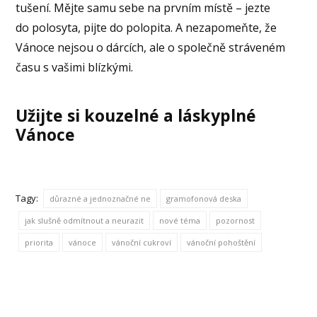
tušení. Mějte samu sebe na prvním místě – jezte
do polosyta, pijte do polopita. A nezapomeňte, že
Vánoce nejsou o dárcích, ale o společně stráveném
času s vašimi blízkými.
Užijte si kouzelné a láskyplné
Vánoce
Tagy:
důrazné a jednoznačné ne
gramofonová deska
jak slušně odmítnout a neurazit
nové téma
pozornost
priorita
vánoce
vánoční cukroví
vánoční pohoštění