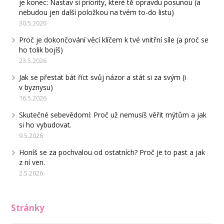
je konec: Nastav si priority, které tě opravdu posunou (a
nebudou jen další položkou na tvém to-do listu)
30.5.2026
Proč je dokončování věcí klíčem k tvé vnitřní síle (a proč se
ho tolik bojíš)
23.5.2026
Jak se přestat bát říct svůj názor a stát si za svým (i
v byznysu)
16.5.2026
Skutečné sebevědomí: Proč už nemusíš věřit mýtům a jak
si ho vybudovat.
9.5.2026
Honíš se za pochvalou od ostatních? Proč je to past a jak
z ní ven.
2.5.2026
Stránky