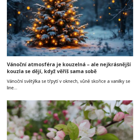
Vánoční atmosféra je kouzelná – ale nejkrásnější
kouzla se dějí, když věříš sama sobě
Vánoční světýlka se třpytí v oknech, vůně skořice a vanilky se
line…