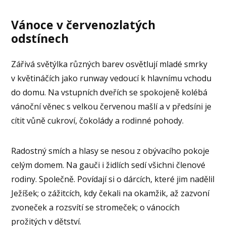
Vánoce v červenozlatých
odstínech
Zářivá světýlka různých barev osvětlují mladé smrky
v květináčích jako runway vedoucí k hlavnímu vchodu
do domu. Na vstupních dveřích se spokojeně kolébá
vánoční věnec s velkou červenou mašlí a v předsíni je
cítit vůně cukroví, čokolády a rodinné pohody.
Radostný smích a hlasy se nesou z obývacího pokoje
celým domem. Na gauči i židlích sedí všichni členové
rodiny. Společně. Povídají si o dárcích, které jim nadělil
Ježíšek; o zážitcích, kdy čekali na okamžik, až zazvoní
zvoneček a rozsvítí se stromeček; o vánocích
prožitých v dětství.