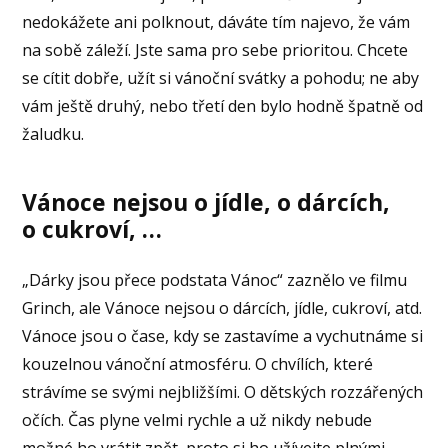
nedokážete ani polknout, dáváte tím najevo, že vám
na sobě záleží. Jste sama pro sebe prioritou. Chcete
se cítit dobře, užít si vánoční svátky a pohodu; ne aby
vám ještě druhý, nebo třetí den bylo hodně špatně od
žaludku.
Vánoce nejsou o jídle, o dárcích,
o cukroví, …
„Dárky jsou přece podstata Vánoc“ zaznělo ve filmu
Grinch, ale Vánoce nejsou o dárcích, jídle, cukroví, atd.
Vánoce jsou o čase, kdy se zastavíme a vychutnáme si
kouzelnou vánoční atmosféru. O chvílích, které
strávíme se svými nejbližšími. O dětských rozzářených
očích. Čas plyne velmi rychle a už nikdy nebude
možné ho vrátit zpět, proto si ho užívejte plnými