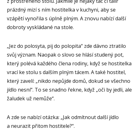
z prostřeného stolu. Jakmile je nějaký tác či talíř
prázdný mizí s ním hostitelka v kuchyni, aby se
vzápětí vynořila s úplně plným. A znovu nabízí další
dobroty vyskládané na stole.
„Jez do polosyta, pij do polopita“ zde dávno ztratilo
svůj význam. Naopak o slovo se hlásí studený pot,
který polévá každého člena rodiny, když se hostitelka
vrací ke stolu s dalším plným tácem. A také hostitel,
který zavelí: „nikdo nepůjde domů, dokud se všechno
jídlo nesní“. To se snadno řekne, když „oči by jedli, ale
žaludek už nemůže“.
A zde se nabízí otázka: „Jak odmítnout další jídlo
a neurazit přitom hostitele?“.