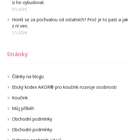
si ho vybudovat.
9.5.2026
Honíš se za pochvalou od ostatních? Proč je to past a jak
z ní ven.
2.5.2026
Stránky
Články na blogu
Etický kodex AKOR® pro koučink rozvoje osobnosti
Koučink
Můj příběh
Obchodní podmínky
Obchodní podmínky