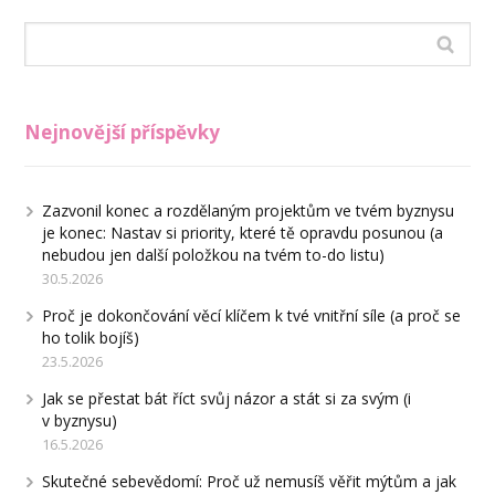
Nejnovější příspěvky
Zazvonil konec a rozdělaným projektům ve tvém byznysu
je konec: Nastav si priority, které tě opravdu posunou (a
nebudou jen další položkou na tvém to-do listu)
30.5.2026
Proč je dokončování věcí klíčem k tvé vnitřní síle (a proč se
ho tolik bojíš)
23.5.2026
Jak se přestat bát říct svůj názor a stát si za svým (i
v byznysu)
16.5.2026
Skutečné sebevědomí: Proč už nemusíš věřit mýtům a jak