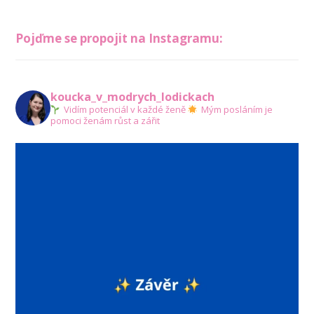
Pojďme se propojit na Instagramu:
koucka_v_modrych_lodickach
Vidím potenciál v každé ženě
Mým posláním je
pomoci ženám růst a zářit