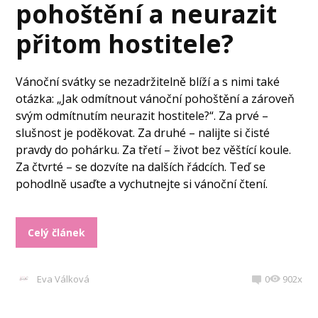
pohoštění a neurazit
přitom hostitele?
Vánoční svátky se nezadržitelně blíží a s nimi také
otázka: „Jak odmítnout vánoční pohoštění a zároveň
svým odmítnutím neurazit hostitele?“. Za prvé –
slušnost je poděkovat. Za druhé – nalijte si čisté
pravdy do pohárku. Za třetí – život bez věštící koule.
Za čtvrté – se dozvíte na dalších řádcích. Teď se
pohodlně usaďte a vychutnejte si vánoční čtení.
Celý článek
Eva Válková
0
902x