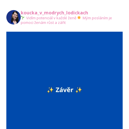
koucka_v_modrych_lodickach
Vidím potenciál v každé ženě
Mým posláním je
pomoci ženám růst a zářit