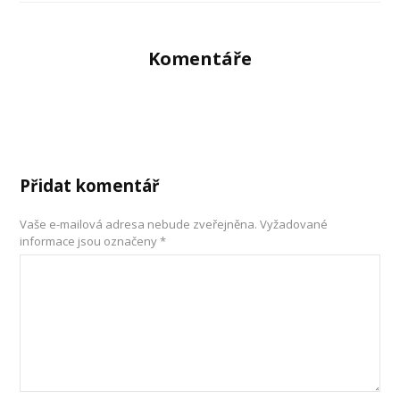
Komentáře
Přidat komentář
Vaše e-mailová adresa nebude zveřejněna.
Vyžadované
informace jsou označeny
*