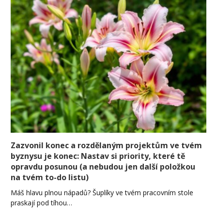
Zazvonil konec a rozdělaným projektům ve tvém
byznysu je konec: Nastav si priority, které tě
opravdu posunou (a nebudou jen další položkou
na tvém to-do listu)
Máš hlavu plnou nápadů? Šuplíky ve tvém pracovním stole
praskají pod tíhou…