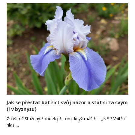
Jak se přestat bát říct svůj názor a stát si za svým
(i v byznysu)
Znáš to? Stažený žaludek při tom, když máš říct „NE“? Vnitřní
hlas,…