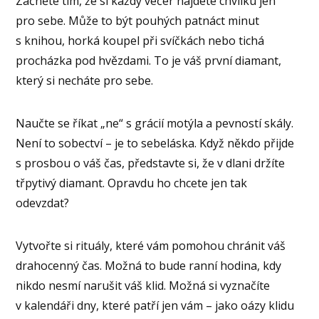
Začněte tím, že si každý večer najdete chvilku jen
pro sebe. Může to být pouhých patnáct minut
s knihou, horká koupel při svíčkách nebo tichá
procházka pod hvězdami. To je váš první diamant,
který si necháte pro sebe.
Naučte se říkat „ne“ s grácií motýla a pevností skály.
Není to sobectví – je to sebeláska. Když někdo přijde
s prosbou o váš čas, představte si, že v dlani držíte
třpytivý diamant. Opravdu ho chcete jen tak
odevzdat?
Vytvořte si rituály, které vám pomohou chránit váš
drahocenný čas. Možná to bude ranní hodina, kdy
nikdo nesmí narušit váš klid. Možná si vyznačíte
v kalendáři dny, které patří jen vám – jako oázy klidu