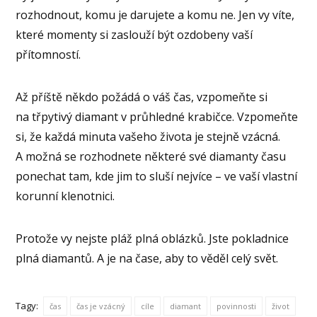
rozhodnout, komu je darujete a komu ne. Jen vy víte,
které momenty si zaslouží být ozdobeny vaší
přítomností.
Až příště někdo požádá o váš čas, vzpomeňte si
na třpytivý diamant v průhledné krabičce. Vzpomeňte
si, že každá minuta vašeho života je stejně vzácná.
A možná se rozhodnete některé své diamanty času
ponechat tam, kde jim to sluší nejvíce – ve vaší vlastní
korunní klenotnici.
Protože vy nejste pláž plná oblázků. Jste pokladnice
plná diamantů. A je na čase, aby to věděl celý svět.
Tagy:
čas
čas je vzácný
cíle
diamant
povinnosti
život