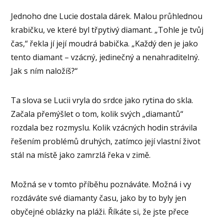
Jednoho dne Lucie dostala dárek. Malou průhlednou
krabičku, ve které byl třpytivý diamant. „Tohle je tvůj
čas,“ řekla jí její moudrá babička. „Každý den je jako
tento diamant – vzácný, jedinečný a nenahraditelný.
Jak s ním naložíš?“
Ta slova se Lucii vryla do srdce jako rytina do skla.
Začala přemýšlet o tom, kolik svých „diamantů“
rozdala bez rozmyslu. Kolik vzácných hodin strávila
řešením problémů druhých, zatímco její vlastní život
stál na místě jako zamrzlá řeka v zimě.
Možná se v tomto příběhu poznáváte. Možná i vy
rozdáváte své diamanty času, jako by to byly jen
obyčejné oblázky na pláži. Říkáte si, že jste přece