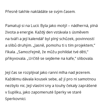
Přesně takhle nakládáte se svým časem.
Pamatuji si na Lucii. Byla jako motýl – nádherná, plná
života a energie. Každý den vstávala s úsměvem
na tváři a její kalendář byl plný schůzek, povinností
a slibů druhým. „Jasně, pomohu ti s tím projektem,“
říkala. „Samozřejmě, že můžu pohlídat tvé děti,“
přikyvovala. „Určitě se sejdeme na kafe,“ slibovala.
Její čas se rozplýval jako ranní mlha nad jezerem.
Každému dávala kousek sebe, až jí pro ni samotnou
nezbylo nic. Její vlastní sny a touhy čekaly zaprášené
v šuplíku, jako zapomenuté šperky ve staré
šperkovnici.