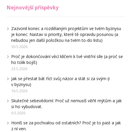
Nejnovější příspěvky
Zazvonil konec a rozdělaným projektům ve tvém byznysu
je konec: Nastav si priority, které tě opravdu posunou (a
nebudou jen další položkou na tvém to-do listu)
30.5.2026
Proč je dokončování věcí klíčem k tvé vnitřní síle (a proč se
ho tolik bojíš)
23.5.2026
Jak se přestat bát říct svůj názor a stát si za svým (i
v byznysu)
16.5.2026
Skutečné sebevědomí: Proč už nemusíš věřit mýtům a jak
si ho vybudovat.
9.5.2026
Honíš se za pochvalou od ostatních? Proč je to past a jak
z ní ven.