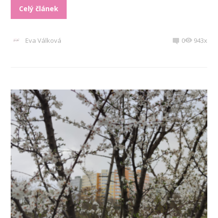
Celý článek
Eva Válková
0
943x