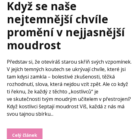
Když se naše
nejtemnější chvíle
promění v nejjasnější
moudrost
Představ si, že otevíráš starou skříň svých vzpomínek.
V jejích temných koutech se ukrývají chvíle, které jsi
tam kdysi zamkla – bolestivé zkušenosti, těžká
rozhodnutí, slova, která nejdou vzít zpět. Ale co když
ti řeknu, že každý z těchto „kostlivců“ je
ve skutečnosti tvým moudrým učitelem v přestrojení?
Když kostlivci šeptají moudrost Víš, každá z nás má
svou tajnou sbírku...
Celý článek