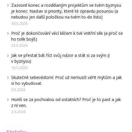
Zazvonil konec a rozdělaným projektům ve tvém byznysu
je konec: Nastav si priority, které tě opravdu posunou (a
nebudou jen další položkou na tvém to-do listu)
30.5.2026
Proč je dokončování věcí klíčem k tvé vnitřní síle (a proč se
ho tolik bojíš)
23.5.2026
Jak se přestat bát říct svůj názor a stát si za svým (i
v byznysu)
16.5.2026
Skutečné sebevědomí: Proč už nemusíš věřit mýtům a jak
si ho vybudovat.
9.5.2026
Honíš se za pochvalou od ostatních? Proč je to past a jak
z ní ven.
2.5.2026