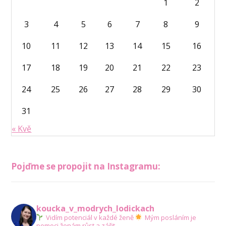
1
2
3
4
5
6
7
8
9
10
11
12
13
14
15
16
17
18
19
20
21
22
23
24
25
26
27
28
29
30
31
« Kvě
Pojďme se propojit na Instagramu:
koucka_v_modrych_lodickach
Vidím potenciál v každé ženě
Mým posláním je
pomoci ženám růst a zářit