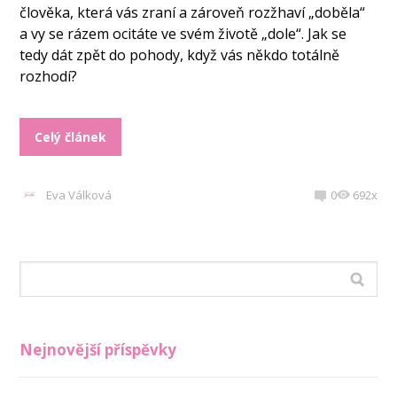
člověka, která vás zraní a zároveň rozžhaví „doběla“
a vy se rázem ocitáte ve svém životě „dole“. Jak se
tedy dát zpět do pohody, když vás někdo totálně
rozhodí?
Celý článek
Eva Válková
0
692x
Nejnovější příspěvky