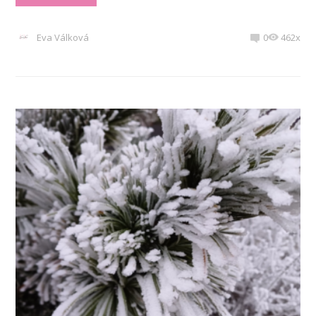
Eva Válková
0
462x