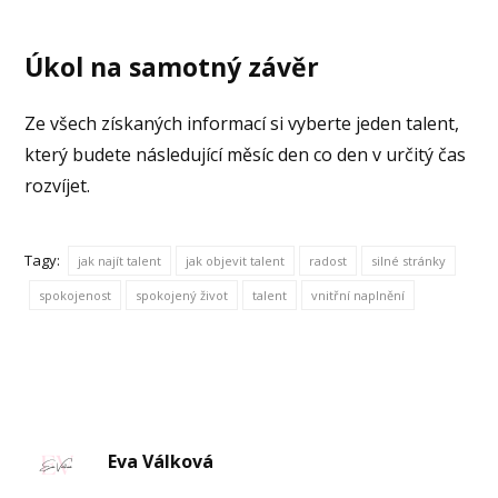
Úkol na samotný závěr
Ze všech získaných informací si vyberte jeden talent,
který budete následující měsíc den co den v určitý čas
rozvíjet.
Tagy:
jak najít talent
jak objevit talent
radost
silné stránky
spokojenost
spokojený život
talent
vnitřní naplnění
Eva Válková