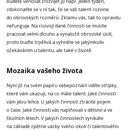
budete věnovat (rozvíjet ji) např. jeden týden,
zdokonalíte se v ní tak, že se váš talent rozvine
do obrovských rozměrů. Zklamu vás, tak to opravdu
nefunguje. Na rozvoji dané činnosti se musíte
pracovat velmi dlouho a vynaložit obrovské úsilí,
proto buďte trpělivá a vyhněte se jakýmkoliv
očekáváním u talentu, ale také v životě.
Mozaika vašeho života
Nyní již na svém papíru sebepoznání vidíte střípky,
které vám ukazují, na co máte talent. Jaké činnosti
vám jdou lehce. U jakých činností ztrácíte pojem
o čase. Jaké činnosti vás naplňovali v dětství a ve
školních létech. V jakých činnostech vynikáte
na základě zpětné vazby svého okolí či talentového