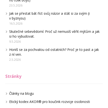
ho tolik bojíš)
23.5.2026
Jak se přestat bát říct svůj názor a stát si za svým (i
v byznysu)
16.5.2026
Skutečné sebevědomí: Proč už nemusíš věřit mýtům a jak
si ho vybudovat.
9.5.2026
Honíš se za pochvalou od ostatních? Proč je to past a jak
z ní ven.
2.5.2026
Stránky
Články na blogu
Etický kodex AKOR® pro koučink rozvoje osobnosti