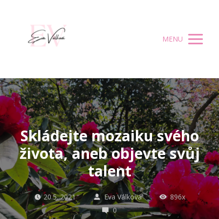
MENU
Skládejte mozaiku svého
života, aneb objevte svůj
talent
20.5. 2021
Eva Válková
896x
0