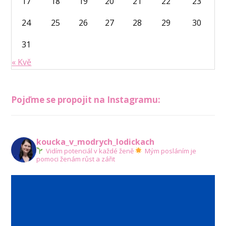
17
18
19
20
21
22
23
24
25
26
27
28
29
30
31
« Kvě
Pojďme se propojit na Instagramu:
koucka_v_modrych_lodickach
Vidím potenciál v každé ženě
Mým posláním je
pomoci ženám růst a zářit