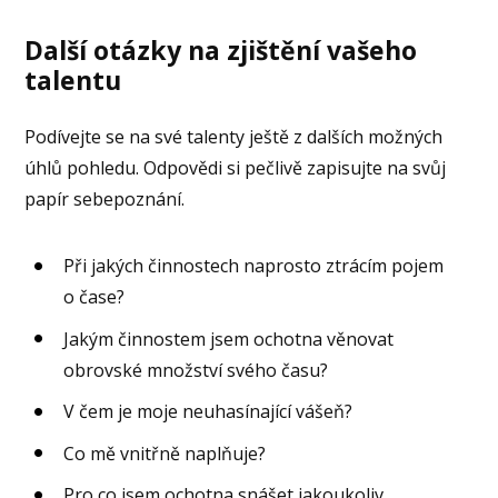
Další otázky na zjištění vašeho
talentu
Podívejte se na své talenty ještě z dalších možných
úhlů pohledu. Odpovědi si pečlivě zapisujte na svůj
papír sebepoznání.
Při jakých činnostech naprosto ztrácím pojem
o čase?
Jakým činnostem jsem ochotna věnovat
obrovské množství svého času?
V čem je moje neuhasínající vášeň?
Co mě vnitřně naplňuje?
Pro co jsem ochotna snášet jakoukoliv