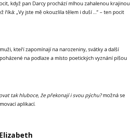
pocit, když pan Darcy prochází mlhou zahalenou krajinou
 říká: „Vy jste mě okouzlila tělem i duší …“ – ten pocit
 muži, kteří zapomínají na narozeniny, svátky a další
y poházené na podlaze a místo poetických vyznání píšou
ovat tak hluboce, že překonají i svou pýchu?
možná se
movací aplikací.
Elizabeth