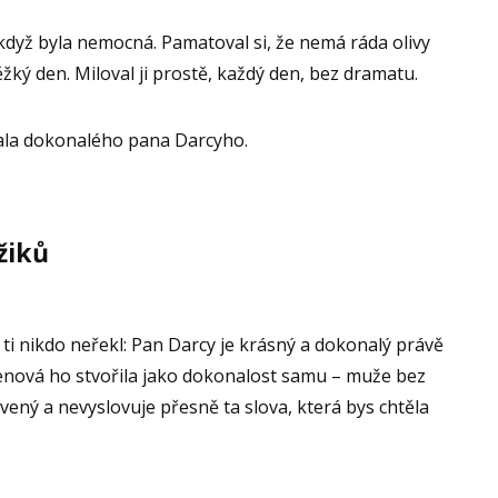
, když byla nemocná. Pamatoval si, že nemá ráda olivy
ěžký den. Miloval ji prostě, každý den, bez dramatu.
dala dokonalého pana Darcyho.
žiků
 ti nikdo neřekl: Pan Darcy je krásný a dokonalý právě
tenová ho stvořila jako dokonalost samu – muže bez
avený a nevyslovuje přesně ta slova, která bys chtěla