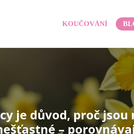
KOUČOVÁNÍ
BL
cy je důvod, proč jsou
nešťastné – porovnávají