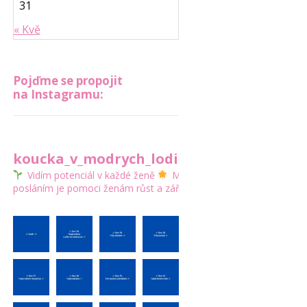
31
« Kvě
Pojďme se propojit
na Instagramu:
koucka_v_modrych_lodickach
Vidím potenciál v každé ženě
Mým
posláním je pomoci ženám růst a zářit