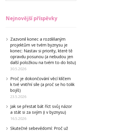
Nejnovější příspěvky
Zazvonil konec a rozdělaným
projektům ve tvém byznysu je
konec: Nastav si priority, které tě
opravdu posunou (a nebudou jen
další položkou na tvém to-do listu)
30.5.2026
Proč je dokončování věcí klíčem
k tvé vnitřní síle (a proč se ho tolik
bojíš)
23.5.2026
Jak se přestat bát říct svůj názor
a stát si za svým (i v byznysu)
16.5.2026
Skutečné sebevědomí: Proč už