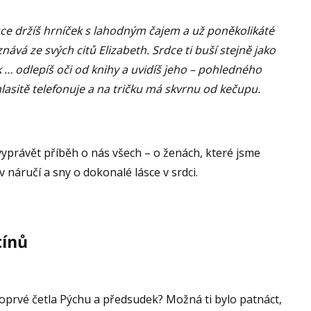
uce držíš hrníček s lahodným čajem a už poněkolikáté
nává ze svých citů Elizabeth. Srdce ti buší stejně jako
ak … odlepíš oči od knihy a uvidíš jeho – pohledného
hlasitě telefonuje a na tričku má skvrnu od kečupu.
 vyprávět příběh o nás všech – o ženách, které jsme
 náručí a sny o dokonalé lásce v srdci.
tínů
poprvé četla Pýchu a předsudek? Možná ti bylo patnáct,