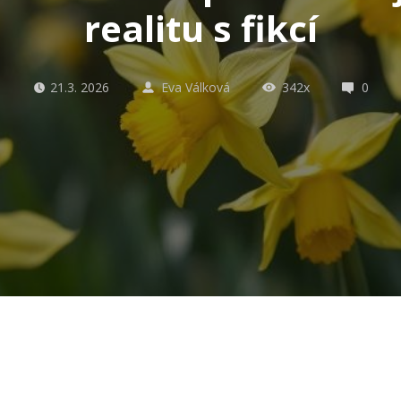
realitu s fikcí
21.3. 2026
Eva Válková
342x
0