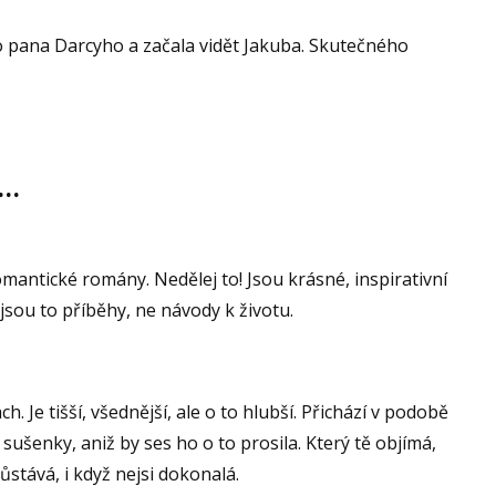
 pana Darcyho a začala vidět Jakuba. Skutečného
 …
romantické romány. Nedělej to! Jsou krásné, inspirativní
 jsou to příběhy, ne návody k životu.
h. Je tišší, všednější, ale o to hlubší. Přichází v podobě
 sušenky, aniž by ses ho o to prosila. Který tě objímá,
ůstává, i když nejsi dokonalá.