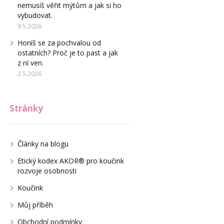
nemusíš věřit mýtům a jak si ho
vybudovat.
9.5.2026
Honíš se za pochvalou od
ostatních? Proč je to past a jak
z ní ven.
2.5.2026
Stránky
Články na blogu
Etický kodex AKOR® pro koučink
rozvoje osobnosti
Koučink
Můj příběh
Obchodní podmínky