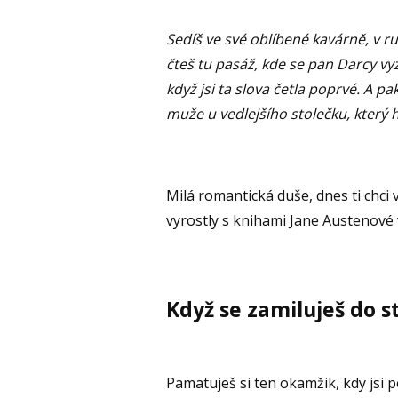
Sedíš ve své oblíbené kavárně, v r
čteš tu pasáž, kde se pan Darcy vyz
když jsi ta slova četla poprvé. A p
muže u vedlejšího stolečku, který 
Milá romantická duše, dnes ti chci
vyrostly s knihami Jane Austenové v
Když se zamiluješ do s
Pamatuješ si ten okamžik, kdy jsi 