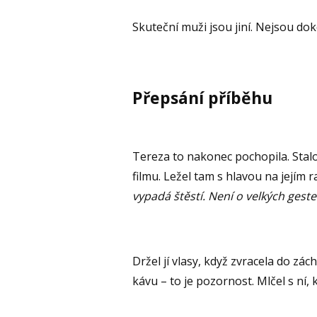
Skuteční muži jsou jiní. Nejsou dokon
Přepsání příběhu
Tereza to nakonec pochopila. Stalo
filmu. Ležel tam s hlavou na jejím 
vypadá štěstí. Není o velkých gest
Držel jí vlasy, když zvracela do zác
kávu – to je pozornost. Mlčel s ní,