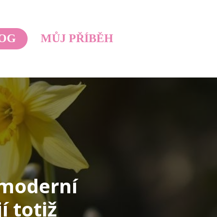
OG
MŮJ PŘÍBĚH
 moderní
 totiž