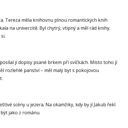
za. Tereza měla knihovnu plnou romantických knih
ala na univerzitě. Byl chytrý, vtipný a měl rád knihy.
si.
osílal jí dopisy psané brkem při svíčkách. Místo toho jí
l rozlehlé panství – měl malý byt s pokojovou
t.
štivé scény u jezera. Na okamžiky, kdy by jí Jakub řekl
 být jako z románu.