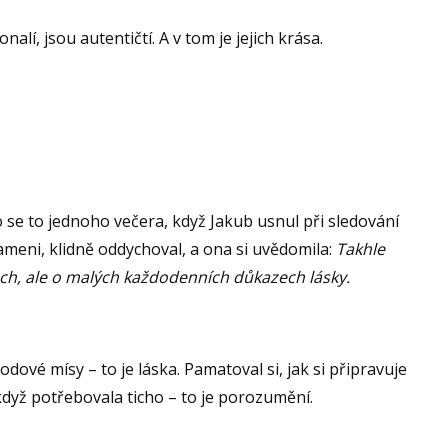
alí, jsou autentičtí. A v tom je jejich krása.
 se to jednoho večera, když Jakub usnul při sledování
rameni, klidně oddychoval, a ona si uvědomila:
Takhle
ech, ale o malých každodenních důkazech lásky.
hodové mísy – to je láska. Pamatoval si, jak si připravuje
 když potřebovala ticho – to je porozumění.