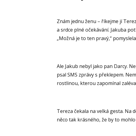
Znám jednu ženu – říkejme jí Tere
a srdce plné očekávání. Jakuba potk
„Možná je to ten pravý,“ pomyslela 
Ale Jakub nebyl jako pan Darcy. Nep
psal SMS zprávy s překlepem. Nemě
rostlinou, kterou zapomínal zaléva
Tereza čekala na velká gesta. Na de
něco tak krásného, že by to mohlo