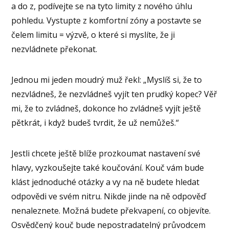
a do z, podívejte se na tyto limity z nového úhlu
pohledu. Vystupte z komfortní zóny a postavte se
čelem limitu = výzvě, o které si myslíte, že ji
nezvládnete překonat.
Jednou mi jeden moudrý muž řekl: „Myslíš si, že to
nezvládneš, že nezvládneš vyjít ten prudký kopec? Věř
mi, že to zvládneš, dokonce ho zvládneš vyjít ještě
pětkrát, i když budeš tvrdit, že už nemůžeš.“
Jestli chcete ještě blíže prozkoumat nastavení své
hlavy, vyzkoušejte také koučování. Kouč vám bude
klást jednoduché otázky a vy na ně budete hledat
odpovědi ve svém nitru. Nikde jinde na ně odpověď
nenaleznete. Možná budete překvapení, co objevíte.
Osvědčený kouč bude nepostradatelný průvodcem