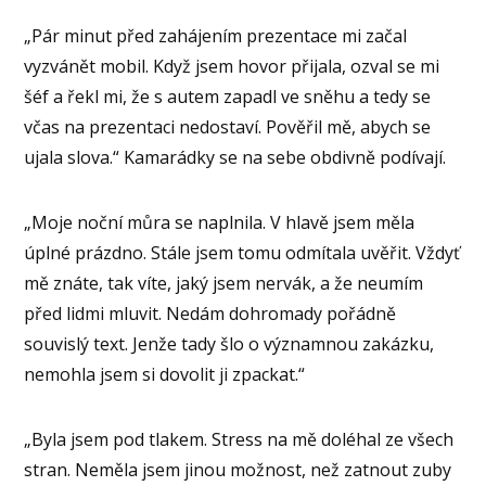
„Pár minut před zahájením prezentace mi začal
vyzvánět mobil. Když jsem hovor přijala, ozval se mi
šéf a řekl mi, že s autem zapadl ve sněhu a tedy se
včas na prezentaci nedostaví. Pověřil mě, abych se
ujala slova.“ Kamarádky se na sebe obdivně podívají.
„Moje noční můra se naplnila. V hlavě jsem měla
úplné prázdno. Stále jsem tomu odmítala uvěřit. Vždyť
mě znáte, tak víte, jaký jsem nervák, a že neumím
před lidmi mluvit. Nedám dohromady pořádně
souvislý text. Jenže tady šlo o významnou zakázku,
nemohla jsem si dovolit ji zpackat.“
„Byla jsem pod tlakem. Stress na mě doléhal ze všech
stran. Neměla jsem jinou možnost, než zatnout zuby