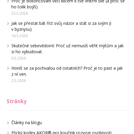
Proč je dokončování věcí klíčem k tvé vnitřní síle (a proč se
ho tolik bojíš)
23.5.2026
Jak se přestat bát říct svůj názor a stát si za svým (i
v byznysu)
16.5.2026
Skutečné sebevědomí: Proč už nemusíš věřit mýtům a jak
si ho vybudovat.
9.5.2026
Honíš se za pochvalou od ostatních? Proč je to past a jak
z ní ven.
2.5.2026
Stránky
Články na blogu
Etický kodex AKOR® pro koučink rozvoje osobnosti