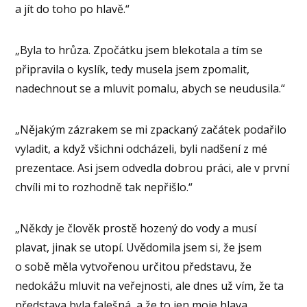
a jít do toho po hlavě.“
„Byla to hrůza. Zpočátku jsem blekotala a tím se
připravila o kyslík, tedy musela jsem zpomalit,
nadechnout se a mluvit pomalu, abych se neudusila.“
„Nějakým zázrakem se mi zpackaný začátek podařilo
vyladit, a když všichni odcházeli, byli nadšení z mé
prezentace. Asi jsem odvedla dobrou práci, ale v první
chvíli mi to rozhodně tak nepřišlo.“
„Někdy je člověk prostě hozený do vody a musí
plavat, jinak se utopí. Uvědomila jsem si, že jsem
o sobě měla vytvořenou určitou představu, že
nedokážu mluvit na veřejnosti, ale dnes už vím, že ta
představa byla falešná, a že to jen moje hlava