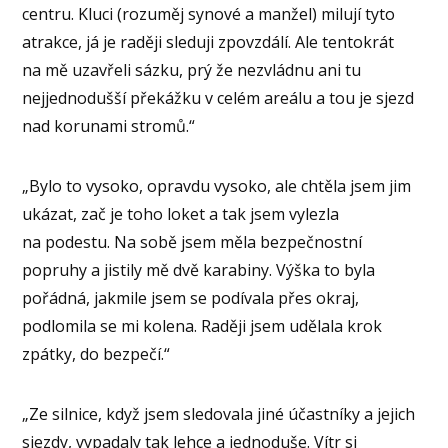
centru. Kluci (rozuměj synové a manžel) milují tyto
atrakce, já je raději sleduji zpovzdálí. Ale tentokrát
na mě uzavřeli sázku, prý že nezvládnu ani tu
nejjednodušší překážku v celém areálu a tou je sjezd
nad korunami stromů.“
„Bylo to vysoko, opravdu vysoko, ale chtěla jsem jim
ukázat, zač je toho loket a tak jsem vylezla
na podestu. Na sobě jsem měla bezpečnostní
popruhy a jistily mě dvě karabiny. Výška to byla
pořádná, jakmile jsem se podívala přes okraj,
podlomila se mi kolena. Raději jsem udělala krok
zpátky, do bezpečí.“
„Ze silnice, když jsem sledovala jiné účastníky a jejich
sjezdy, vypadaly tak lehce a jednoduše. Vítr si