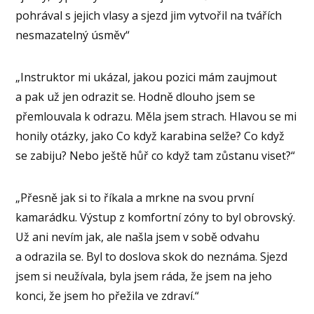
pohrával s jejich vlasy a sjezd jim vytvořil na tvářích
nesmazatelný úsměv“
„Instruktor mi ukázal, jakou pozici mám zaujmout
a pak už jen odrazit se. Hodně dlouho jsem se
přemlouvala k odrazu. Měla jsem strach. Hlavou se mi
honily otázky, jako Co když karabina selže? Co když
se zabiju? Nebo ještě hůř co když tam zůstanu viset?“
„Přesně jak si to říkala a mrkne na svou první
kamarádku. Výstup z komfortní zóny to byl obrovský.
Už ani nevím jak, ale našla jsem v sobě odvahu
a odrazila se. Byl to doslova skok do neznáma. Sjezd
jsem si neužívala, byla jsem ráda, že jsem na jeho
konci, že jsem ho přežila ve zdraví.“