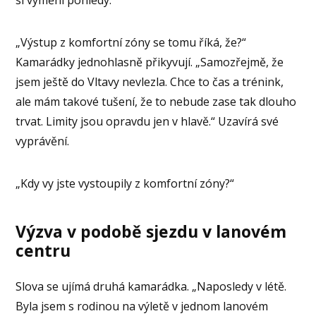
si vymění pohledy.
„Výstup z komfortní zóny se tomu říká, že?“
Kamarádky jednohlasně přikyvují. „Samozřejmě, že
jsem ještě do Vltavy nevlezla. Chce to čas a trénink,
ale mám takové tušení, že to nebude zase tak dlouho
trvat. Limity jsou opravdu jen v hlavě.“ Uzavírá své
vyprávění.
„Kdy vy jste vystoupily z komfortní zóny?“
Výzva v podobě sjezdu v lanovém
centru
Slova se ujímá druhá kamarádka. „Naposledy v létě.
Byla jsem s rodinou na výletě v jednom lanovém