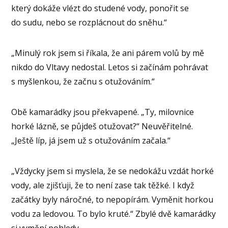
který dokáže vlézt do studené vody, ponořit se
do sudu, nebo se rozplácnout do sněhu.“
„Minulý rok jsem si říkala, že ani párem volů by mě
nikdo do Vltavy nedostal. Letos si začínám pohrávat
s myšlenkou, že začnu s otužováním.“
Obě kamarádky jsou překvapené. „Ty, milovnice
horké lázně, se půjdeš otužovat?“ Neuvěřitelné.
„Ještě líp, já jsem už s otužováním začala.“
„Vždycky jsem si myslela, že se nedokážu vzdát horké
vody, ale zjišťuji, že to není zase tak těžké. I když
začátky byly náročné, to nepopírám. Vyměnit horkou
vodu za ledovou. To bylo kruté.“ Zbylé dvě kamarádky