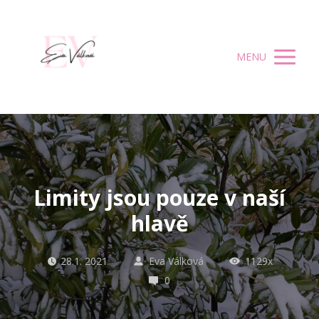
MENU
Limity jsou pouze v naší
hlavě
28.1. 2021
Eva Válková
1129x
0