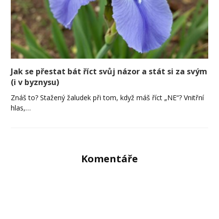
Jak se přestat bát říct svůj názor a stát si za svým
(i v byznysu)
Znáš to? Stažený žaludek při tom, když máš říct „NE“? Vnitřní
hlas,…
Komentáře