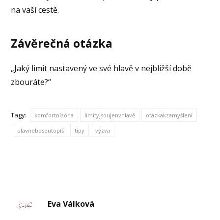
na vaší cestě.
Závěrečná otázka
„Jaký limit nastavený ve své hlavě v nejbližší době
zbouráte?“
Tagy:
komfortnízóna
limityjsoujenvhlavě
otázkakzamyšlení
plavneboseutopíš
tipy
výzva
Eva Válková