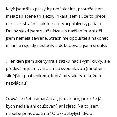
Když jsem šla zpátky k první plošině, protože jsem
měla zaplacené tři sjezdy, říkala jsem si, že to přece
není tak strašné, jak to na první pohled vypadalo.
Druhý sjezd jsem si už užívala s nadšením. Ani oči
jsem neměla zavřené. Strach mě opouštěl a nakonec
mi ani tři sjezdy nestačily a dokupovala jsem si další.“
„Ten den jsem sice vyhrála sázku nad svými kluky, ale
především jsem vyhrála nad svou hlavou (mnohem
silnějším protivníkem), která mi stále tvrdila, že to
nezvládnu“.
Ozývá se třetí kamarádka. „Jste dobré, protože já
bych nedala ani otužování, ani sjezd. Na to jsem
na sebe příliš opatrná.“ Otázka zbylých dvou