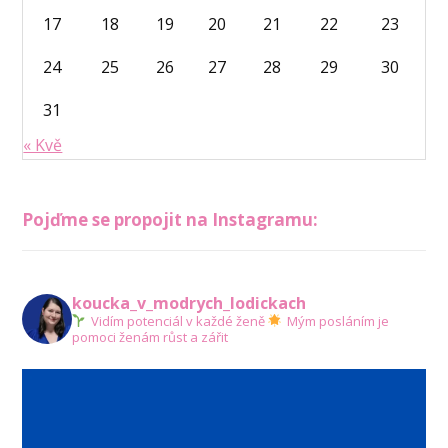
17
18
19
20
21
22
23
24
25
26
27
28
29
30
31
« Kvě
Pojďme se propojit na Instagramu:
koucka_v_modrych_lodickach
Vidím potenciál v každé ženě
Mým posláním je
pomoci ženám růst a zářit