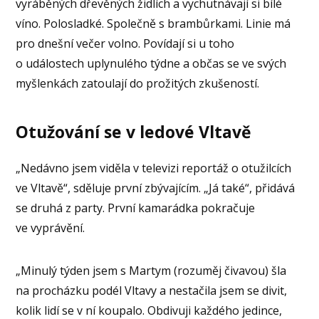
vyráběných dřevěných židlích a vychutnávají si bílé
víno. Polosladké. Společně s brambůrkami. Linie má
pro dnešní večer volno. Povídají si u toho
o událostech uplynulého týdne a občas se ve svých
myšlenkách zatoulají do prožitých zkušeností.
Otužování se v ledové Vltavě
„Nedávno jsem viděla v televizi reportáž o otužilcích
ve Vltavě“, sděluje první zbývajícím. „Já také“, přidává
se druhá z party. První kamarádka pokračuje
ve vyprávění.
„Minulý týden jsem s Martym (rozuměj čivavou) šla
na procházku podél Vltavy a nestačila jsem se divit,
kolik lidí se v ní koupalo. Obdivuji každého jedince,