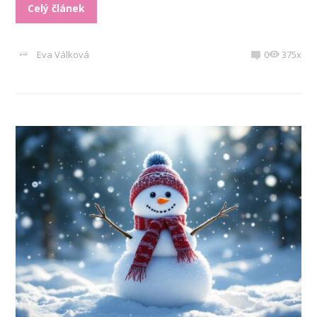
Celý článek
Eva Válková
0
375x