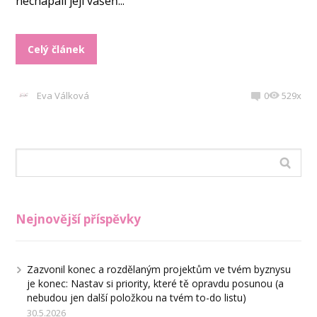
nechápali její vášeň...
Celý článek
Eva Válková
0
529x
Nejnovější příspěvky
Zazvonil konec a rozdělaným projektům ve tvém byznysu
je konec: Nastav si priority, které tě opravdu posunou (a
nebudou jen další položkou na tvém to-do listu)
30.5.2026