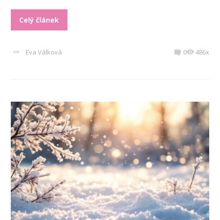
Celý článek
Eva Válková
0
486x