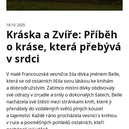
18.10. 2025
Kráska a Zvíře: Příběh
o kráse, která přebývá
v srdci
V malé francouzské vesničce žila dívka jménem Belle,
která se od ostatních lišila svou láskou ke knihám
a dobrodružstvím. Zatímco místní dívky obdivovaly
své odrazy v zrcadle a snily o dokonalých šatech, Belle
nacházela své štěstí mezi stránkami knih, které ji
přenášely do vzdálených světů plných kouzel
a tajemství. Každé ráno procházela vesnicí s knihou
v ruce a posměšných pohledů ostatních, kteří