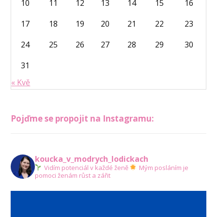
10
11
12
13
14
15
16
17
18
19
20
21
22
23
24
25
26
27
28
29
30
31
« Kvě
Pojďme se propojit na Instagramu:
koucka_v_modrych_lodickach
Vidím potenciál v každé ženě
Mým posláním je
pomoci ženám růst a zářit