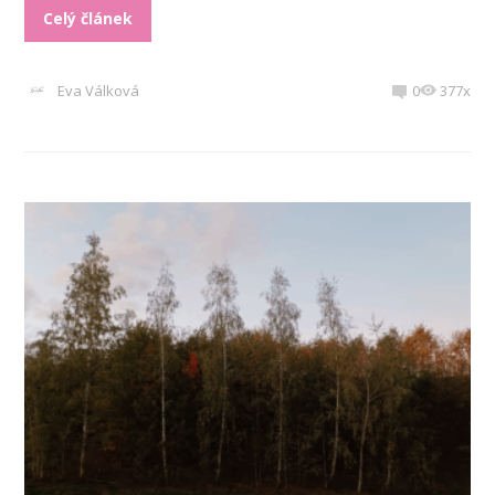
Celý článek
Eva Válková
0
377x