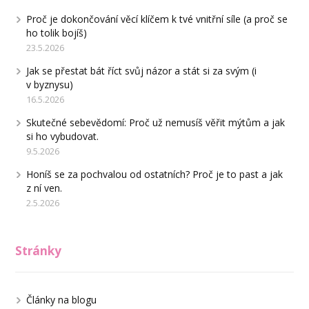
Proč je dokončování věcí klíčem k tvé vnitřní síle (a proč se
ho tolik bojíš)
23.5.2026
Jak se přestat bát říct svůj názor a stát si za svým (i
v byznysu)
16.5.2026
Skutečné sebevědomí: Proč už nemusíš věřit mýtům a jak
si ho vybudovat.
9.5.2026
Honíš se za pochvalou od ostatních? Proč je to past a jak
z ní ven.
2.5.2026
Stránky
Články na blogu