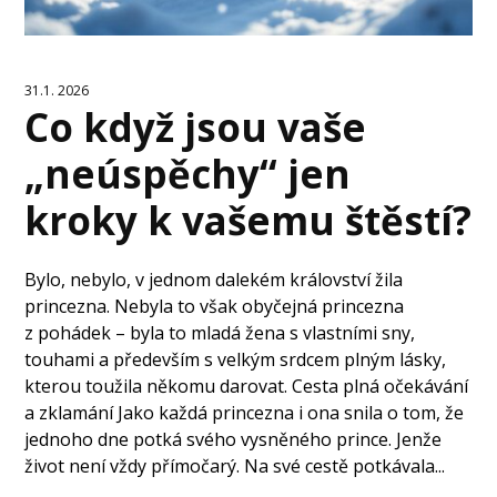
31.1. 2026
Co když jsou vaše
„neúspěchy“ jen
kroky k vašemu štěstí?
Bylo, nebylo, v jednom dalekém království žila
princezna. Nebyla to však obyčejná princezna
z pohádek – byla to mladá žena s vlastními sny,
touhami a především s velkým srdcem plným lásky,
kterou toužila někomu darovat. Cesta plná očekávání
a zklamání Jako každá princezna i ona snila o tom, že
jednoho dne potká svého vysněného prince. Jenže
život není vždy přímočarý. Na své cestě potkávala...