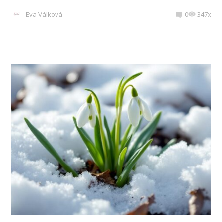
Eva Válková
0
347x