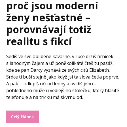
proč jsou moderní
ženy nešťastné –
porovnávají totiž
realitu s fikcí
Sedíš ve své oblíbené kavárně, v ruce držíš hrníček
s lahodným čajem a už poněkolikáté čteš tu pasáž,
kde se pan Darcy vyznává ze svých citů Elizabeth.
Srdce ti buší stejně jako když jsi ta slova četla poprvé.
A pak … odlepíš oči od knihy a uvidíš jeho –
pohledného muže u vedlejšího stolečku, který hlasitě
telefonuje a na tričku má skvrnu od...
Celý článek