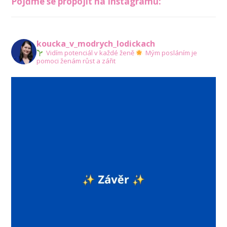
Pojďme se propojit na Instagramu:
koucka_v_modrych_lodickach
Vidím potenciál v každé ženě
Mým posláním je
pomoci ženám růst a zářit