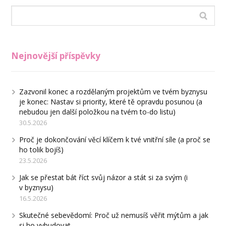
Nejnovější příspěvky
Zazvonil konec a rozdělaným projektům ve tvém byznysu
je konec: Nastav si priority, které tě opravdu posunou (a
nebudou jen další položkou na tvém to-do listu)
30.5.2026
Proč je dokončování věcí klíčem k tvé vnitřní síle (a proč se
ho tolik bojíš)
23.5.2026
Jak se přestat bát říct svůj názor a stát si za svým (i
v byznysu)
16.5.2026
Skutečné sebevědomí: Proč už nemusíš věřit mýtům a jak
si ho vybudovat.