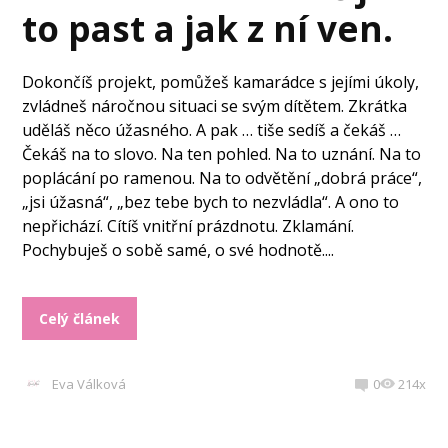
to past a jak z ní ven.
Dokončíš projekt, pomůžeš kamarádce s jejími úkoly,
zvládneš náročnou situaci se svým dítětem. Zkrátka
uděláš něco úžasného. A pak … tiše sedíš a čekáš …
Čekáš na to slovo. Na ten pohled. Na to uznání. Na to
poplácání po ramenou. Na to odvětění „dobrá práce“,
„jsi úžasná“, „bez tebe bych to nezvládla“. A ono to
nepřichází. Cítíš vnitřní prázdnotu. Zklamání.
Pochybuješ o sobě samé, o své hodnotě....
Celý článek
Eva Válková
0
214x