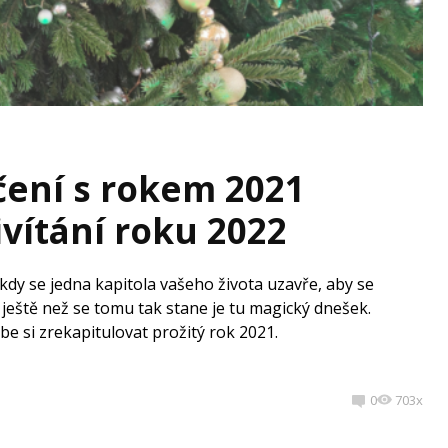
čení s rokem 2021
ivítání roku 2022
kdy se jedna kapitola vašeho života uzavře, aby se
 ještě než se tomu tak stane je tu magický dnešek.
ebe si zrekapitulovat prožitý rok 2021.
0
703x