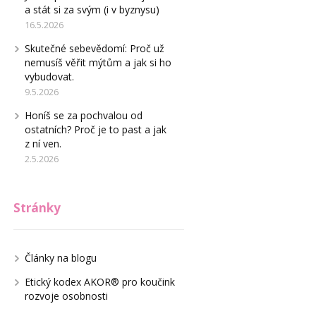
a stát si za svým (i v byznysu)
16.5.2026
Skutečné sebevědomí: Proč už
nemusíš věřit mýtům a jak si ho
vybudovat.
9.5.2026
Honíš se za pochvalou od
ostatních? Proč je to past a jak
z ní ven.
2.5.2026
Stránky
Články na blogu
Etický kodex AKOR® pro koučink
rozvoje osobnosti