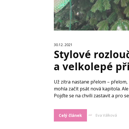
30.12. 2021
Stylové rozlou
a velkolepé př
Už zítra nastane přelom – přelom, 
mohla začít psát nová kapitola. Ale
Pojďte se na chvíli zastavit a pro s
Celý článek
Eva Válková