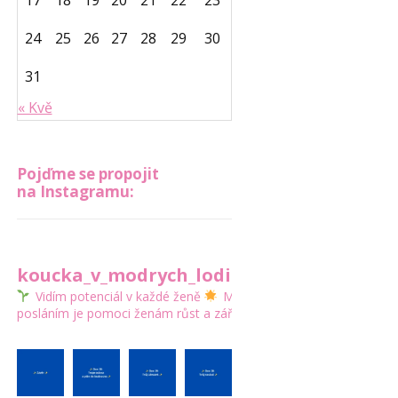
17
18
19
20
21
22
23
24
25
26
27
28
29
30
31
« Kvě
Pojďme se propojit
na Instagramu:
koucka_v_modrych_lodickach
Vidím potenciál v každé ženě
Mým
posláním je pomoci ženám růst a zářit