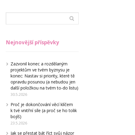
Nejnovější příspěvky
Zazvonil konec a rozdělaným
projektům ve tvém byznysu je
konec: Nastav si priority, které tě
opravdu posunou (a nebudou jen
další položkou na tvém to-do listu)
30.5.2026
Proč je dokončování věcí klíčem
k tvé vnitřní síle (a proč se ho tolik
bojíš)
23.5.2026
Jak se přestat bát říct svůj názor