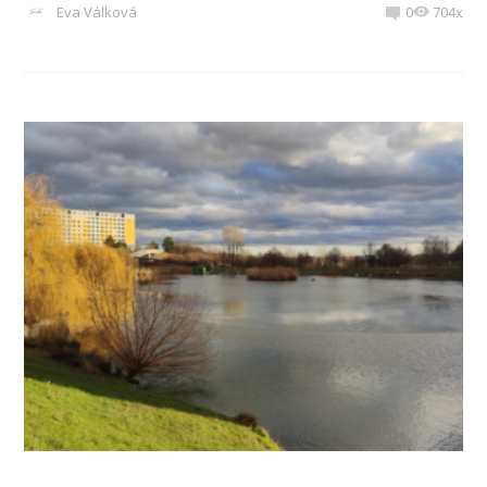
Eva Válková
0
704x