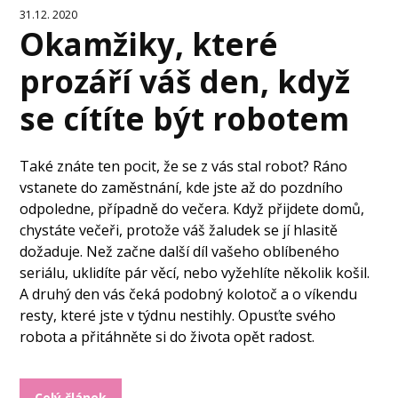
31.12. 2020
Okamžiky, které
prozáří váš den, když
se cítíte být robotem
Také znáte ten pocit, že se z vás stal robot? Ráno
vstanete do zaměstnání, kde jste až do pozdního
odpoledne, případně do večera. Když přijdete domů,
chystáte večeři, protože váš žaludek se jí hlasitě
dožaduje. Než začne další díl vašeho oblíbeného
seriálu, uklidíte pár věcí, nebo vyžehlíte několik košil.
A druhý den vás čeká podobný kolotoč a o víkendu
resty, které jste v týdnu nestihly. Opusťte svého
robota a přitáhněte si do života opět radost.
Celý článek