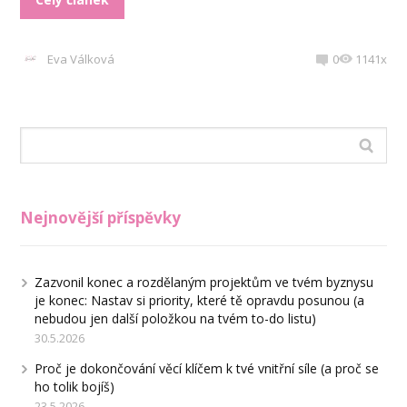
Eva Válková
0
1141x
Nejnovější příspěvky
Zazvonil konec a rozdělaným projektům ve tvém byznysu
je konec: Nastav si priority, které tě opravdu posunou (a
nebudou jen další položkou na tvém to-do listu)
30.5.2026
Proč je dokončování věcí klíčem k tvé vnitřní síle (a proč se
ho tolik bojíš)
23.5.2026