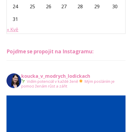
24
25
26
27
28
29
30
31
« Kvě
Pojďme se propojit na Instagramu:
koucka_v_modrych_lodickach
Vidím potenciál v každé ženě
Mým posláním je
pomoci ženám růst a zářit