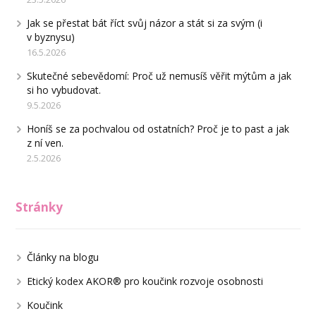
Jak se přestat bát říct svůj názor a stát si za svým (i
v byznysu)
16.5.2026
Skutečné sebevědomí: Proč už nemusíš věřit mýtům a jak
si ho vybudovat.
9.5.2026
Honíš se za pochvalou od ostatních? Proč je to past a jak
z ní ven.
2.5.2026
Stránky
Články na blogu
Etický kodex AKOR® pro koučink rozvoje osobnosti
Koučink