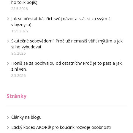
ho tolik bojíš)
23.5.2026
Jak se přestat bát říct svůj názor a stát si za svým (i
v byznysu)
16.5.2026
Skutečné sebevědomí: Proč už nemusíš věřit mýtům a jak
si ho vybudovat.
9.5.2026
Honíš se za pochvalou od ostatních? Proč je to past a jak
z ní ven.
2.5.2026
Stránky
Články na blogu
Etický kodex AKOR® pro koučink rozvoje osobnosti