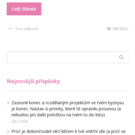
Celý článek
Eva Válková
0
805x
Nejnovější příspěvky
Zazvonil konec a rozdělaným projektům ve tvém byznysu
je konec: Nastav si priority, které tě opravdu posunou (a
nebudou jen další položkou na tvém to-do listu)
30.5.2026
Proč je dokončování věcí klíčem k tvé vnitřní síle (a proč se