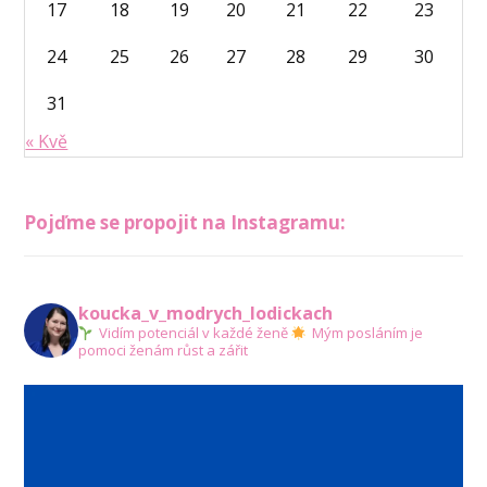
17
18
19
20
21
22
23
24
25
26
27
28
29
30
31
« Kvě
Pojďme se propojit na Instagramu:
koucka_v_modrych_lodickach
Vidím potenciál v každé ženě
Mým posláním je
pomoci ženám růst a zářit