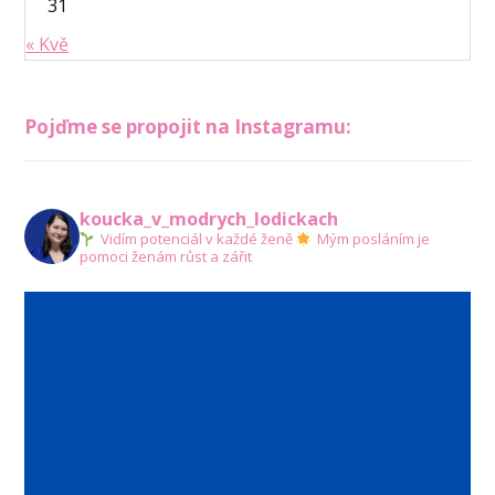
31
« Kvě
Pojďme se propojit na Instagramu:
koucka_v_modrych_lodickach
Vidím potenciál v každé ženě
Mým posláním je
pomoci ženám růst a zářit