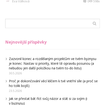
Eva Válková
0
598x
Nejnovější příspěvky
Zazvonil konec a rozdělaným projektům ve tvém byznysu
je konec: Nastav si priority, které tě opravdu posunou (a
nebudou jen další položkou na tvém to-do listu)
30.5.2026
Proč je dokončování věcí klíčem k tvé vnitřní síle (a proč se
ho tolik bojíš)
23.5.2026
Jak se přestat bát říct svůj názor a stát si za svým (i
v byznysu)