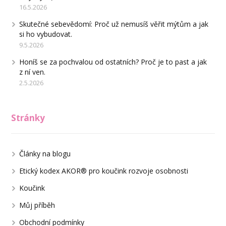
16.5.2026
Skutečné sebevědomí: Proč už nemusíš věřit mýtům a jak
si ho vybudovat.
9.5.2026
Honíš se za pochvalou od ostatních? Proč je to past a jak
z ní ven.
2.5.2026
Stránky
Články na blogu
Etický kodex AKOR® pro koučink rozvoje osobnosti
Koučink
Můj příběh
Obchodní podmínky