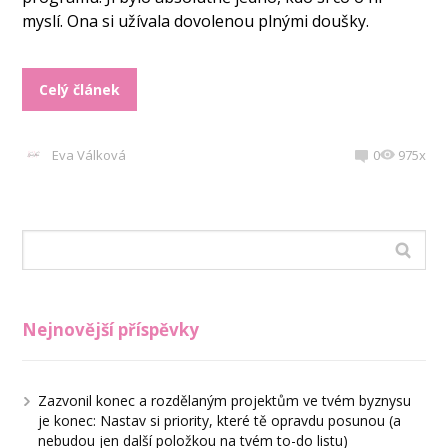
myslí. Ona si užívala dovolenou plnými doušky.
Celý článek
Eva Válková
0
975x
Nejnovější příspěvky
Zazvonil konec a rozdělaným projektům ve tvém byznysu
je konec: Nastav si priority, které tě opravdu posunou (a
nebudou jen další položkou na tvém to-do listu)