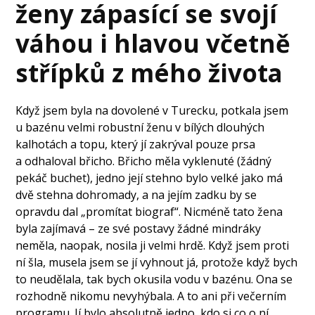
ženy zápasící se svojí
váhou i hlavou včetně
střípků z mého života
Když jsem byla na dovolené v Turecku, potkala jsem
u bazénu velmi robustní ženu v bílých dlouhých
kalhotách a topu, který jí zakrýval pouze prsa
a odhaloval břicho. Břicho měla vyklenuté (žádný
pekáč buchet), jedno její stehno bylo velké jako má
dvě stehna dohromady, a na jejím zadku by se
opravdu dal „promítat biograf“. Nicméně tato žena
byla zajímavá – ze své postavy žádné mindráky
neměla, naopak, nosila ji velmi hrdě. Když jsem proti
ní šla, musela jsem se jí vyhnout já, protože když bych
to neudělala, tak bych okusila vodu v bazénu. Ona se
rozhodně nikomu nevyhýbala. A to ani při večerním
programu. Jí bylo absolutně jedno, kdo si co o ní