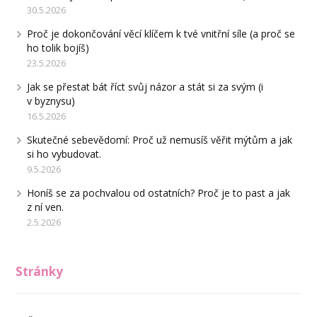
30.5.2026
Proč je dokončování věcí klíčem k tvé vnitřní síle (a proč se
ho tolik bojíš)
23.5.2026
Jak se přestat bát říct svůj názor a stát si za svým (i
v byznysu)
16.5.2026
Skutečné sebevědomí: Proč už nemusíš věřit mýtům a jak
si ho vybudovat.
9.5.2026
Honíš se za pochvalou od ostatních? Proč je to past a jak
z ní ven.
2.5.2026
Stránky