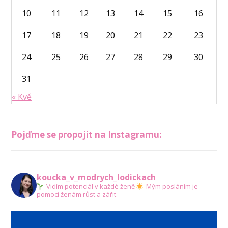
10
11
12
13
14
15
16
17
18
19
20
21
22
23
24
25
26
27
28
29
30
31
« Kvě
Pojďme se propojit na Instagramu:
koucka_v_modrych_lodickach
Vidím potenciál v každé ženě
Mým posláním je
pomoci ženám růst a zářit