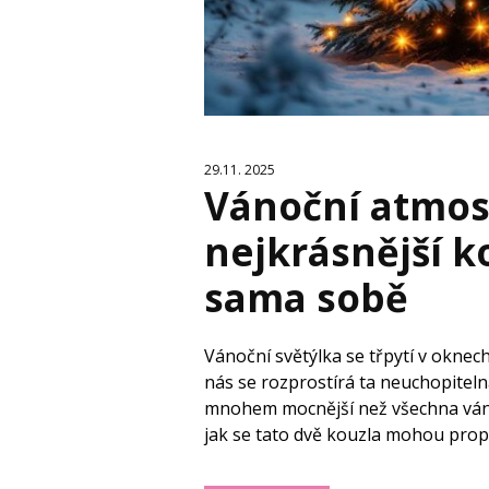
29.11. 2025
Vánoční atmosf
nejkrásnější ko
sama sobě
Vánoční světýlka se třpytí v oknec
nás se rozprostírá ta neuchopiteln
mnohem mocnější než všechna vánočn
jak se tato dvě kouzla mohou propo