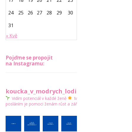
17
18
19
20
21
22
23
24
25
26
27
28
29
30
31
« Kvě
Pojďme se propojit
na Instagramu:
koucka_v_modrych_lodickach
Vidím potenciál v každé ženě
Mým
posláním je pomoci ženám růst a zářit