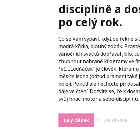
disciplíně a do
po celý rok.
Co se Vám vybaví, když se řekne s
modrá křídla, dlouhý zobák. Prostě
vánočních svátků dopřával jídlo, cu
zhubnout nabrané kilogramy ve fit
řeč. „Ledňáček“ je člověk, kterém
měsíce ledna (odtud pramení také j
kolejí. Pokud ale nechcete při dosa
dále ve čtení. Dozvíte se, že k dosa
svůj hnací motor a sebe-disciplínu
Celý článek
Eva Válková