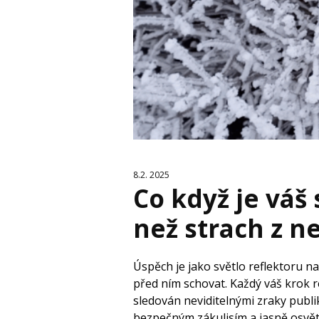
8.2. 2025
Co když je váš
než strach z 
Úspěch je jako světlo reflektoru n
před ním schovat. Každý váš krok r
sledován neviditelnými zraky publik
bezpečným zákulisím a jasně osvě