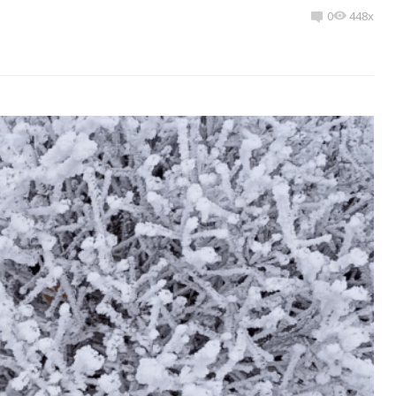
0
448x