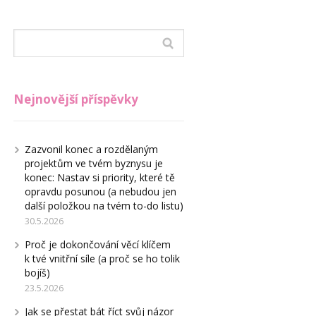
Nejnovější příspěvky
Zazvonil konec a rozdělaným
projektům ve tvém byznysu je
konec: Nastav si priority, které tě
opravdu posunou (a nebudou jen
další položkou na tvém to-do listu)
30.5.2026
Proč je dokončování věcí klíčem
k tvé vnitřní síle (a proč se ho tolik
bojíš)
23.5.2026
Jak se přestat bát říct svůj názor