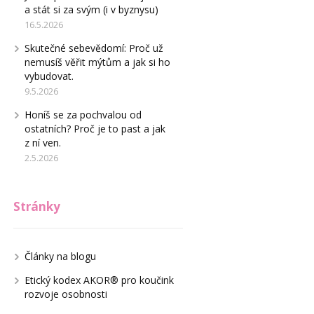
a stát si za svým (i v byznysu)
16.5.2026
Skutečné sebevědomí: Proč už
nemusíš věřit mýtům a jak si ho
vybudovat.
9.5.2026
Honíš se za pochvalou od
ostatních? Proč je to past a jak
z ní ven.
2.5.2026
Stránky
Články na blogu
Etický kodex AKOR® pro koučink
rozvoje osobnosti