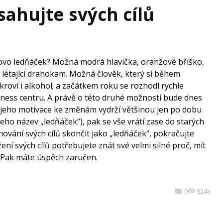
sahujte svých cílů
lovo ledňáček? Možná modrá hlavička, oranžové bříško,
 létající drahokam. Možná člověk, který si během
kroví i alkohol; a začátkem roku se rozhodl rychle
ness centru. A právě o této druhé možnosti bude dnes
u jeho motivace ke změnám vydrží většinou jen po dobu
eho název „ledňáček“), pak se vše vrátí zase do starých
hování svých cílů skončit jako „ledňáček“, pokračujte
žení svých cílů potřebujete znát své velmi silné proč, mít
. Pak máte úspěch zaručen.
0
924x