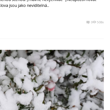
ova jsou jako neviditelná...
0
508x