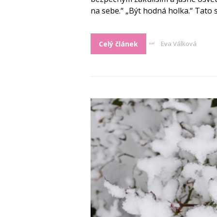
na sebe.“ „Být hodná holka.“ Tato sl
Celý článek
Eva Válková