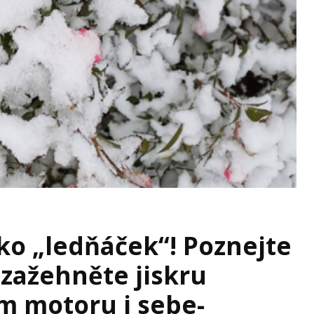
ko „ledňáček“! Poznejte
 zažehněte jiskru
m motoru i sebe-