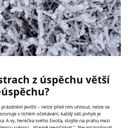
 strach z úspěchu větší
neúspěchu?
a prázdném jevišti – nelze před ním uhnout, nelze se
ezonuje v tichém očekávání, každý váš pohyb je
a. A vy, herečka svého života, stojíte na prahu mezi
tlenou scénou. „Hlavně nevyčnívat.“ „Neupozorňovat