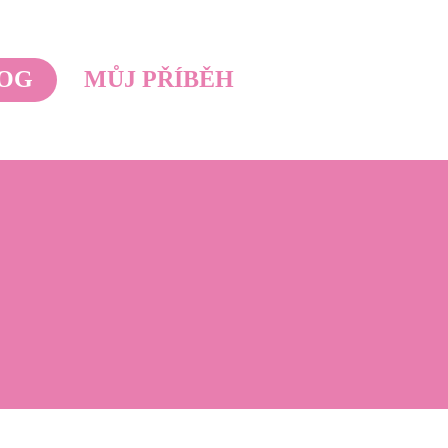
OG
MŮJ PŘÍBĚH