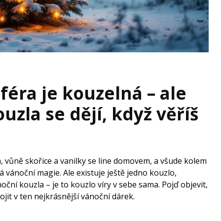
éra je kouzelná – ale
uzla se dějí, když věříš
h, vůně skořice a vanilky se line domovem, a všude kolem
á vánoční magie. Ale existuje ještě jedno kouzlo,
í kouzla – je to kouzlo víry v sebe sama. Pojď objevit,
jit v ten nejkrásnější vánoční dárek.