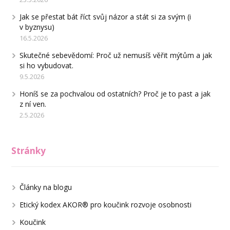
Jak se přestat bát říct svůj názor a stát si za svým (i
v byznysu)
16.5.2026
Skutečné sebevědomí: Proč už nemusíš věřit mýtům a jak
si ho vybudovat.
9.5.2026
Honíš se za pochvalou od ostatních? Proč je to past a jak
z ní ven.
2.5.2026
Stránky
Články na blogu
Etický kodex AKOR® pro koučink rozvoje osobnosti
Koučink