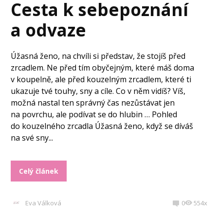
Cesta k sebepoznání
a odvaze
Úžasná ženo, na chvíli si představ, že stojíš před
zrcadlem. Ne před tím obyčejným, které máš doma
v koupelně, ale před kouzelným zrcadlem, které ti
ukazuje tvé touhy, sny a cíle. Co v něm vidíš? Víš,
možná nastal ten správný čas nezůstávat jen
na povrchu, ale podívat se do hlubin … Pohled
do kouzelného zrcadla Úžasná ženo, když se díváš
na své sny...
Celý článek
Eva Válková
0
554x