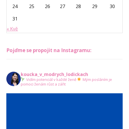
24
25
26
27
28
29
30
31
« Kvě
Pojďme se propojit na Instagramu:
koucka_v_modrych_lodickach
Vidím potenciál v každé ženě
Mým posláním je
pomoci ženám růst a zářit