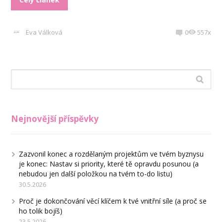
Eva Válková
0
557x
Nejnovější příspěvky
Zazvonil konec a rozdělaným projektům ve tvém byznysu
je konec: Nastav si priority, které tě opravdu posunou (a
nebudou jen další položkou na tvém to-do listu)
30.5.2026
Proč je dokončování věcí klíčem k tvé vnitřní síle (a proč se
ho tolik bojíš)
23.5.2026