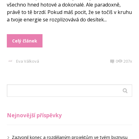
všechno hned hotové a dokonalé. Ale paradoxně,
právě to tě brzdí. Pokud máš pocit, že se točíš v kruhu
a tvoje energie se rozplizovává do desítek...
Celý článek
Eva Válková
0
207x
Nejnovější příspěvky
Zazvonil konec a rozdělaným projektům ve tvém byznysu