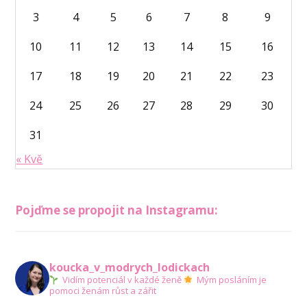
3
4
5
6
7
8
9
10
11
12
13
14
15
16
17
18
19
20
21
22
23
24
25
26
27
28
29
30
31
« Kvě
Pojďme se propojit na Instagramu:
koucka_v_modrych_lodickach
Vidím potenciál v každé ženě
Mým posláním je
pomoci ženám růst a zářit