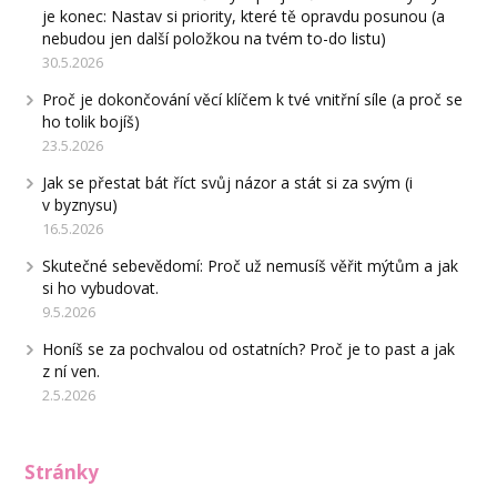
je konec: Nastav si priority, které tě opravdu posunou (a
nebudou jen další položkou na tvém to-do listu)
30.5.2026
Proč je dokončování věcí klíčem k tvé vnitřní síle (a proč se
ho tolik bojíš)
23.5.2026
Jak se přestat bát říct svůj názor a stát si za svým (i
v byznysu)
16.5.2026
Skutečné sebevědomí: Proč už nemusíš věřit mýtům a jak
si ho vybudovat.
9.5.2026
Honíš se za pochvalou od ostatních? Proč je to past a jak
z ní ven.
2.5.2026
Stránky