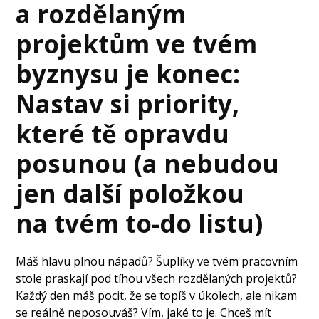
a rozdělaným
projektům ve tvém
byznysu je konec:
Nastav si priority,
které tě opravdu
posunou (a nebudou
jen další položkou
na tvém to-do listu)
Máš hlavu plnou nápadů? Šuplíky ve tvém pracovním
stole praskají pod tíhou všech rozdělaných projektů?
Každý den máš pocit, že se topíš v úkolech, ale nikam
se reálně neposouváš? Vím, jaké to je. Chceš mít