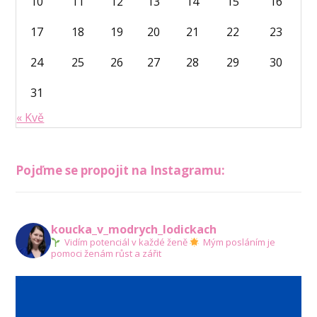
10
11
12
13
14
15
16
17
18
19
20
21
22
23
24
25
26
27
28
29
30
31
« Kvě
Pojďme se propojit na Instagramu:
koucka_v_modrych_lodickach
Vidím potenciál v každé ženě
Mým posláním je
pomoci ženám růst a zářit