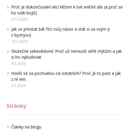
Proč je dokončování věcí klíčem k tvé vnitřní síle (a proč se
ho tolik bojíš)
23.5.2026
Jak se přestat bát říct svůj názor a stát si za svým (i
v byznysu)
16.5.2026
Skutečné sebevědomí: Proč už nemusíš věřit mýtům a jak
si ho vybudovat.
9.5.2026
Honíš se za pochvalou od ostatních? Proč je to past a jak
z ní ven.
2.5.2026
Stránky
Články na blogu