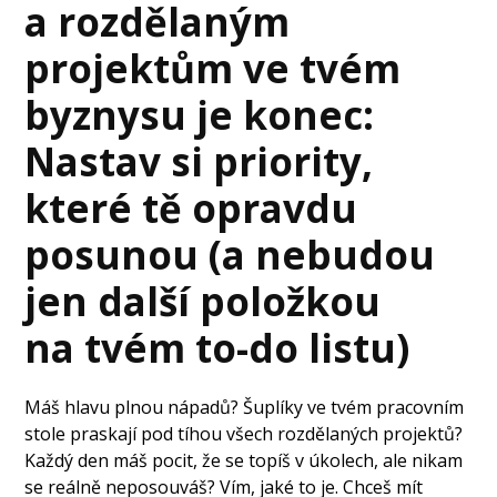
a rozdělaným
projektům ve tvém
byznysu je konec:
Nastav si priority,
které tě opravdu
posunou (a nebudou
jen další položkou
na tvém to-do listu)
Máš hlavu plnou nápadů? Šuplíky ve tvém pracovním
stole praskají pod tíhou všech rozdělaných projektů?
Každý den máš pocit, že se topíš v úkolech, ale nikam
se reálně neposouváš? Vím, jaké to je. Chceš mít