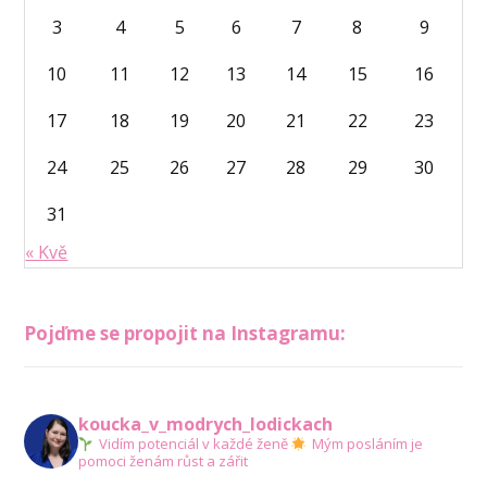
3
4
5
6
7
8
9
10
11
12
13
14
15
16
17
18
19
20
21
22
23
24
25
26
27
28
29
30
31
« Kvě
Pojďme se propojit na Instagramu:
koucka_v_modrych_lodickach
Vidím potenciál v každé ženě
Mým posláním je
pomoci ženám růst a zářit