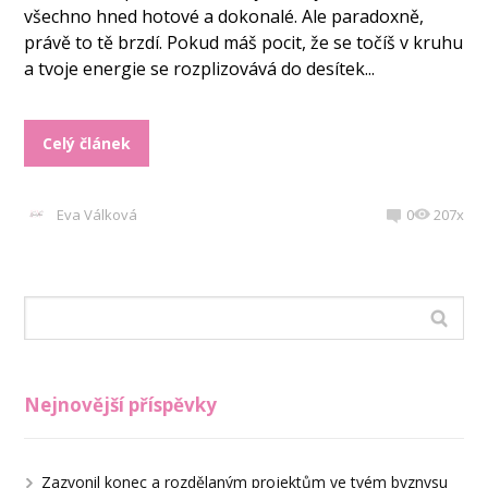
všechno hned hotové a dokonalé. Ale paradoxně,
právě to tě brzdí. Pokud máš pocit, že se točíš v kruhu
a tvoje energie se rozplizovává do desítek...
Celý článek
Eva Válková
0
207x
Nejnovější příspěvky
Zazvonil konec a rozdělaným projektům ve tvém byznysu