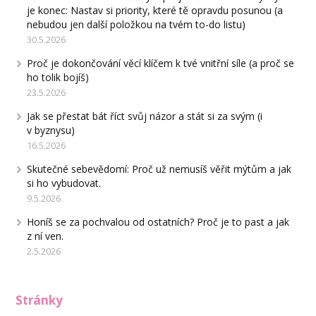
je konec: Nastav si priority, které tě opravdu posunou (a
nebudou jen další položkou na tvém to-do listu)
30.5.2026
Proč je dokončování věcí klíčem k tvé vnitřní síle (a proč se
ho tolik bojíš)
23.5.2026
Jak se přestat bát říct svůj názor a stát si za svým (i
v byznysu)
16.5.2026
Skutečné sebevědomí: Proč už nemusíš věřit mýtům a jak
si ho vybudovat.
9.5.2026
Honíš se za pochvalou od ostatních? Proč je to past a jak
z ní ven.
2.5.2026
Stránky