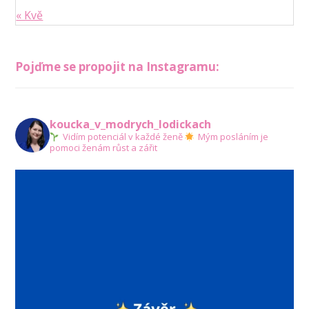
« Kvě
Pojďme se propojit na Instagramu:
koucka_v_modrych_lodickach
Vidím potenciál v každé ženě
Mým posláním je
pomoci ženám růst a zářit