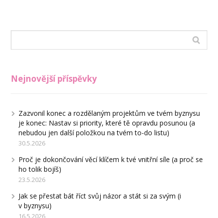
Nejnovější příspěvky
Zazvonil konec a rozdělaným projektům ve tvém byznysu
je konec: Nastav si priority, které tě opravdu posunou (a
nebudou jen další položkou na tvém to-do listu)
30.5.2026
Proč je dokončování věcí klíčem k tvé vnitřní síle (a proč se
ho tolik bojíš)
23.5.2026
Jak se přestat bát říct svůj názor a stát si za svým (i
v byznysu)
16.5.2026