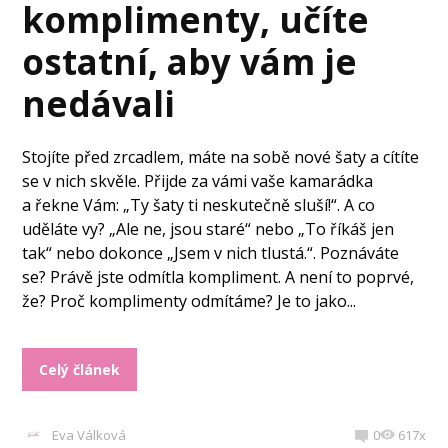
komplimenty, učíte
ostatní, aby vám je
nedávali
Stojíte před zrcadlem, máte na sobě nové šaty a cítíte
se v nich skvěle. Přijde za vámi vaše kamarádka
a řekne Vám: „Ty šaty ti neskutečně sluší!“. A co
uděláte vy? „Ale ne, jsou staré“ nebo „To říkáš jen
tak“ nebo dokonce „Jsem v nich tlustá.“. Poznáváte
se? Právě jste odmítla kompliment. A není to poprvé,
že? Proč komplimenty odmítáme? Je to jako...
Celý článek
Eva Válková
0
617x