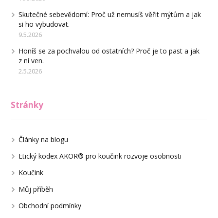
Skutečné sebevědomí: Proč už nemusíš věřit mýtům a jak
si ho vybudovat.
9.5.2026
Honíš se za pochvalou od ostatních? Proč je to past a jak
z ní ven.
2.5.2026
Stránky
Články na blogu
Etický kodex AKOR® pro koučink rozvoje osobnosti
Koučink
Můj příběh
Obchodní podmínky