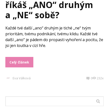
říkáš „ANO“ druhým
a „NE“ sobě?
Každé tvé další „ano“ druhým je tiché „ne“ tvým
prioritám, tvému podnikání, tvému klidu. Každé tvé
další „ano“ je pádem do propasti vyhoření a pocitu, že
jsi jen loutka v cizí hře.
Celý článek
Eva Válková
0
232x