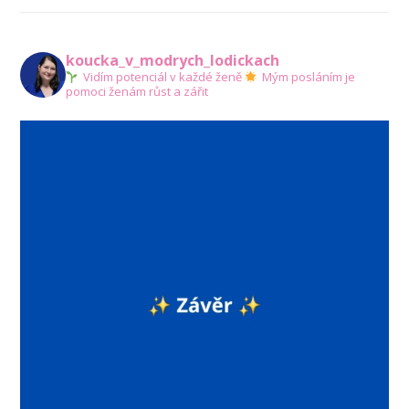
koucka_v_modrych_lodickach
Vidím potenciál v každé ženě
Mým posláním je
pomoci ženám růst a zářit