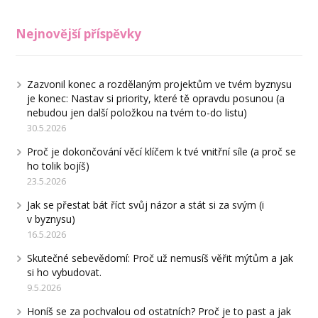
Nejnovější příspěvky
Zazvonil konec a rozdělaným projektům ve tvém byznysu
je konec: Nastav si priority, které tě opravdu posunou (a
nebudou jen další položkou na tvém to-do listu)
30.5.2026
Proč je dokončování věcí klíčem k tvé vnitřní síle (a proč se
ho tolik bojíš)
23.5.2026
Jak se přestat bát říct svůj názor a stát si za svým (i
v byznysu)
16.5.2026
Skutečné sebevědomí: Proč už nemusíš věřit mýtům a jak
si ho vybudovat.
9.5.2026
Honíš se za pochvalou od ostatních? Proč je to past a jak